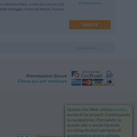
31 Recensioni
e colline lucchesi, a 5 km da Lucca e a 10
ndide Viareggio, Forte dei Marmi, Firenze
TARIFFE
Successiva
Prenotazioni Sicure
Clicca qui per verificare
x
Questo sito Web utilizza
cookie
,
anche di terze parti. Continuando
la navigazione, ritornando su
questo sito o anche facendo
scrolling dichiari pertanto di
acconsentire al loro utilizzo.