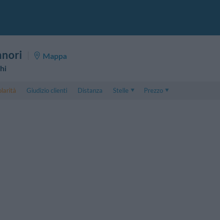
nnori
Mappa
hi
larità
Giudizio clienti
Distanza
Stelle
Prezzo
Prezzo
5 . . 1
Prezzo Camera Doppia
1 . . 5
Prezzo Camera Tripla