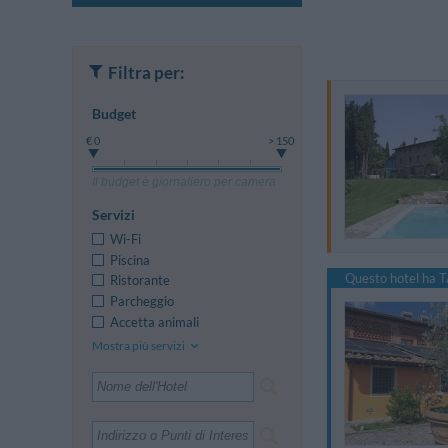
Filtra per:
Budget
€ 0
> 150
Il budget è giornaliero per camera
Servizi
Wi-Fi
Piscina
Questo hotel ha T
Ristorante
Parcheggio
Accetta animali
Mostra più servizi