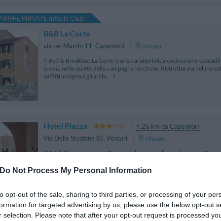
ARIFFE PRIVATE InItalia Club!
B&B La Corte
via dei Marchi 11
,
Capannori
Mappa
Il Bed & Breakfast La Corte è una caratteristica costruzione contadi
Lucca, nella quiete della campagna lucchese. Ristrutturata nel rispett
soffitti in legno e gli archi...
Hotel Plazza
4.26 km da Capannori
Via Della Stazione 85
,
Porcari
Mappa
L'Hotel Plazza si trova a Porcari nel cuore della verdeggiante Tosca
d'arte di Pisa e Firenze. A soli 8 km dal centro cittadino, l'hotel è la 
relax lontani dal caos e a...
Do Not Process My Personal Information
to opt-out of the sale, sharing to third parties, or processing of your per
formation for targeted advertising by us, please use the below opt-out s
r selection. Please note that after your opt-out request is processed y
Hotel Stipino
4.18 km