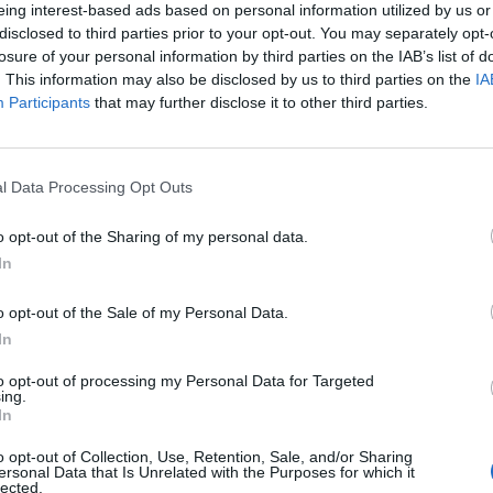
eing interest-based ads based on personal information utilized by us or
Via Romana 95
,
Lucca
Mappa
disclosed to third parties prior to your opt-out. You may separately opt-
L'Hotel Stipino si trova a breve distanza dal centro storico di Lucca, 
losure of your personal information by third parties on the IAB’s list of
Romane, il Duomo, l'Anfiteatro Romano, i numerosi palazzi storici e i ne
. This information may also be disclosed by us to third parties on the
IA
della Toscana e la costa...
Participants
that may further disclose it to other third parties.
La struttura vicino Capannori con più giudizi, ben 66!
l Data Processing Opt Outs
Hotel Universo
5.55 km
Piazza Del Giglio 1
,
Lucca
Mappa
o opt-out of the Sharing of my personal data.
L'Hotel Universo è una residenza storica del 1700, divenuta Hotel ne
In
Lucca fra il teatro cittadino e il grandioso Palazzo Ducale. Ubicato i
a Piazza Napoleone e al teatro se...
o opt-out of the Sale of my Personal Data.
In
to opt-out of processing my Personal Data for Targeted
ing.
Villa La Principessa
8.80 km
In
Via Nuova Per Pisa 1616/G
,
Massa Pisana
Mappa
o opt-out of Collection, Use, Retention, Sale, and/or Sharing
L'Hotel Villa La Principessa si trova a Massa Pisana a breve distanza da
ersonal Data that Is Unrelated with the Purposes for which it
verdeggianti colline toscane. La struttura consiste in una residenza ari
lected.