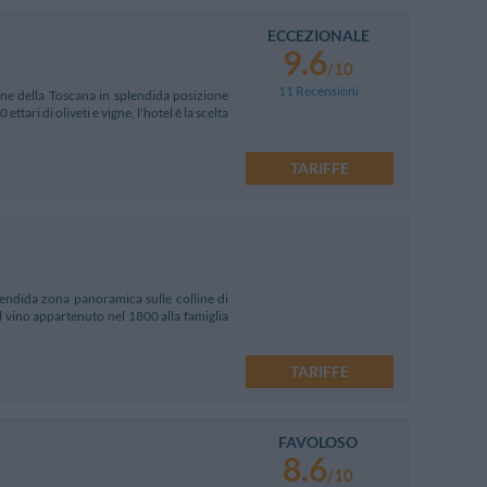
ECCEZIONALE
9.6
/10
11 Recensioni
line della Toscana in splendida posizione
ari di oliveti e vigne, l'hotel è la scelta
TARIFFE
endida zona panoramica sulle colline di
l vino appartenuto nel 1800 alla famiglia
TARIFFE
FAVOLOSO
8.6
/10