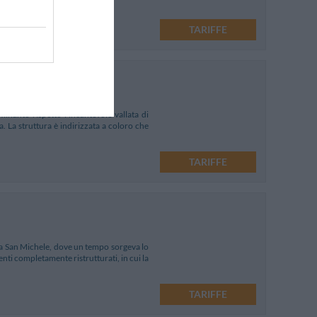
TARIFFE
inante rispetto l'incantevole vallata di
 La struttura è indirizzata a coloro che
TARIFFE
zza San Michele, dove un tempo sorgeva lo
nti completamente ristrutturati, in cui la
TARIFFE