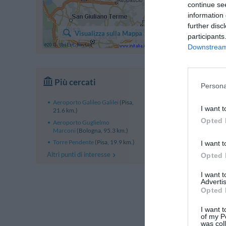
continue se
information 
further disc
Visualizza sulla Mappa
participants
Downstream 
Più cercati
Persona
Aeroporto Galileo Galilei
(Pisa,
I want t
21.6 km.)
Opted 
Aeroporto Guglielmo
Marconi
(Bologna, 95.3 km.)
Torre Pendente
(Pisa, 19.9 km.)
I want t
Altri punti di interesse
Opted 
I want 
Advertis
Opted 
I want t
of my P
was col