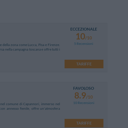
ECCEZIONALE
10
/10
5 Recensioni
rte della zona come Lucca, Pisa e Firenze.
rsa nella campagna toscana e offre tutti i
TARIFFE
FAVOLOSO
8.9
/10
10 Recensioni
a, nel comune di Capannori, immerso nel
 con annesso fienile, offre un'atmosfera
TARIFFE