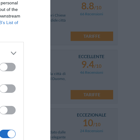
8.8
 personal
/10
out of the
66 Recensioni
base ideale per visitare le celebri Chiese
 downstream
gozi tipici della città, le splendide città
B’s List of
TARIFFE
ECCELLENTE
9.4
/10
46 Recensioni
l 1857, situata nel cuore della città di
n posizione panoramica rispetto al Duomo,
TARIFFE
ECCEZIONALE
10
/10
24 Recensioni
l centro storico di Lucca circondato dalle
stocratica dallo stile sontuoso e elegante