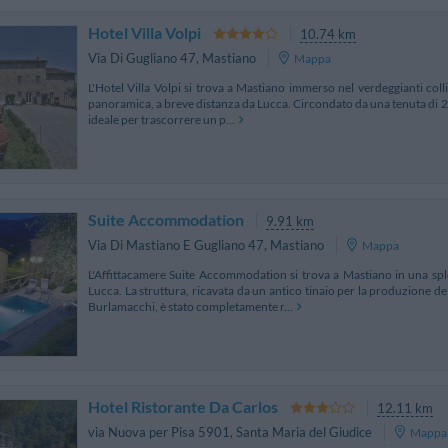
Hotel Villa Volpi
10.74 km
Via Di Gugliano 47
,
Mastiano
Mappa
L'Hotel Villa Volpi si trova a Mastiano immerso nel verdeggianti col
panoramica, a breve distanza da Lucca. Circondato da una tenuta di 20 ett
ideale per trascorrere un p...
Suite Accommodation
9.91 km
Via Di Mastiano E Gugliano 47
,
Mastiano
Mappa
L'Affittacamere Suite Accommodation si trova a Mastiano in una spl
Lucca. La struttura, ricavata da un antico tinaio per la produzione de
Burlamacchi, è stato completamente r...
Hotel Ristorante Da Carlos
12.11 km
via Nuova per Pisa 5901
,
Santa Maria del Giudice
Mappa