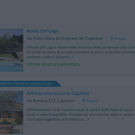
Relais Del Lago
Via Della Chiesa Di Gragnano 36
,
Capannori
Mappa
Il Relais Del Lago è situato nelle vicinanze delle più famose città d’a
Sorta dal recupero di un antico casolare in pietra, la struttura è imme
moderni comfort. A dispos...
Ultima struttura prenotata
ARIFFE PRIVATE InItalia Club!
Affittacamere Corte Capitani
Via Romana 172
,
Capannori
Mappa
L'Affittacamere Corte Capitani sorge al centro della Piana di Lucc
verde e nella tranquillità. Ricavato da una vecchia stalla in pietra
ricercata e suggestiva, arricchita da a...