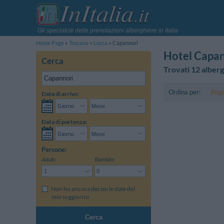
Gli specialisti delle prenotazioni alberghiere in Italia
Home Page
Toscana
Lucca
Capannori
Hotel Capa
Cerca
Trovati 12 alberg
Ordina per:
Popo
Data di arrivo:
Data di partenza:
Persone:
Adulti:
Bambini:
Non ho ancora deciso le date del
mio soggiorno
Cerca