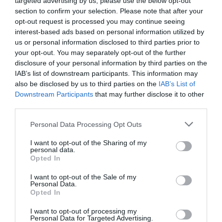
targeted advertising by us, please use the below opt-out
section to confirm your selection. Please note that after your
Ankunftsdatum:
Abreisedatum:
opt-out request is processed you may continue seeing
Wählen Sie aus...
Wählen Sie aus...
interest-based ads based on personal information utilized by
us or personal information disclosed to third parties prior to
€ 90,00
Preise ab
SUCHE
your opt-out. You may separately opt-out of the further
Bestpreisgarantie
disclosure of your personal information by third parties on the
IAB’s list of downstream participants. This information may
Zimmertyp
Personenanzahl
also be disclosed by us to third parties on the
IAB’s List of
Downstream Participants
that may further disclose it to other
Apartment für 2 Personen
2
PREISE ANZEIGEN
third parties.
Apartment für 4 Personen
4
PREISE ANZEIGEN
Personal Data Processing Opt Outs
Apartment für 6 Personen
6
PREISE ANZEIGEN
I want to opt-out of the Sharing of my
Der Agriturismo bietet gemütliche, geschmackvoll eingerichtete
personal data.
Unterkünfte für rundum gelungene, entspannte Urlaubsaufenthalte.
Opted In
Verfügbare Zimmer: Apartment für 2 Personen, Apartment für 4 Personen,
I want to opt-out of the Sale of my
Apartment für 6 Personen.
Personal Data.
Opted In
I want to opt-out of processing my
Im Preis inbegriffene Leistungen
Personal Data for Targeted Advertising.