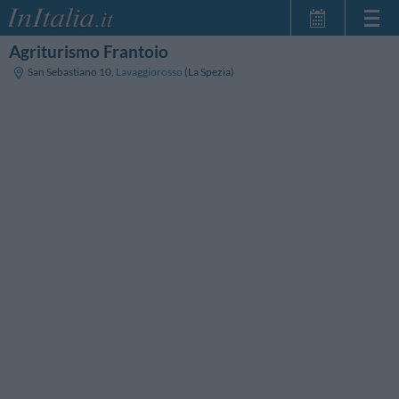
Agriturismo Frantoio
Startseite
San Sebastiano 10
,
Lavaggiorosso
(La Spezia)
Meine
Reservierungen
InItalia Club
Sprache