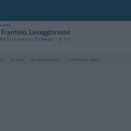
rantoio
 Frantoio
, Lavaggiorosso
9015
Lavaggiorosso
(La Spezia)
Plan
les
Services
Où nous sommes
Conditions de séjour