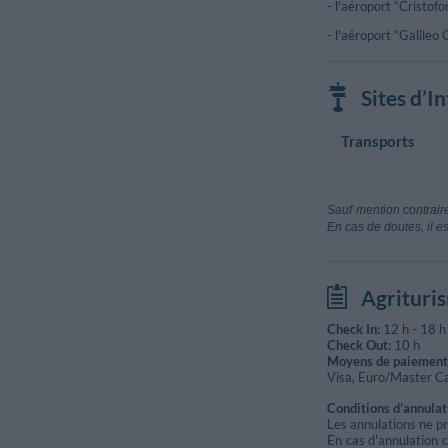
- l'aéroport “Cristof
- l'aéroport “Galileo G
Sites d’I
Transports
Aéroport
Aeroporto Cri
Sauf mention contraire
Gênes
En cas de doutes, il e
Aeroporto Lu
Capannori (Lu
Agrituri
Gare
Levanto
Check In:
12 h
-
18 h
Piazza Nuova S
Check Out:
10 h
Framura
Moyens de paiement 
Visa, Euro/Master C
Conditions d’annulat
Les annulations ne pr
En cas d'annulation c