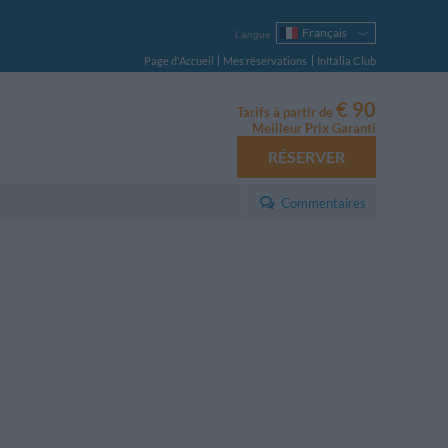
Français
Langue
Italiano
Page d'Accueil
Mes réservations
InItalia Club
English
Deutsch
€ 90
Tarifs à partir de
Español
Meilleur Prix Garanti
Русский
RÉSERVER
Português
Polski
Commentaires