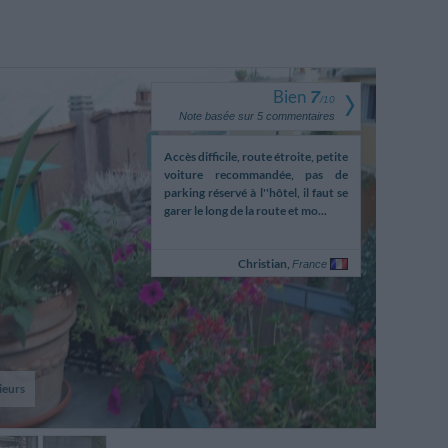
Bien
7
/
10
Note basée sur
5
commentaires
Accès difficile, route étroite, petite
voiture recommandée, pas de
parking réservé à l''hôtel, il faut se
garer le long de la route et mo...
Christian,
France
ieurs
Photo