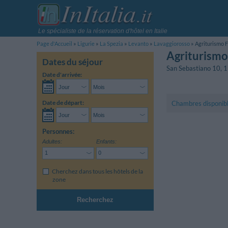
Le spécialiste de la réservation d'hôtel en Italie
Page d'Accueil
Ligurie
La Spezia
Levanto
Lavaggiorosso
Agriturismo F
Agriturismo
Dates du séjour
San Sebastiano 10
,
1
Date d'arrivée:
Date de départ:
Chambres disponib
Personnes:
Adultes:
Enfants:
Cherchez dans tous les hôtels de la
zone
Recherchez