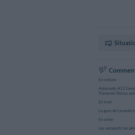
Situati
Comment 
En voiture
Autoroute A12 Genova
Traverser Dosso, pui
En train
La gare de Levanto se
En avion
Les aéroports les plu