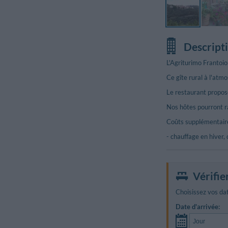
Descript
L'Agriturimo Frantoi
Ce gîte rural à l'atm
Le restaurant propose
Nos hôtes pourront ra
Coûts supplémentaire
- chauffage en hiver,
Vérifie
Choisissez vos dat
Date d'arrivée: