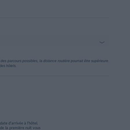
ileo Galilei
83.89 km
des parcours possibles, la distance routière pourrait être supérieure.
des hôtels.
useppe Verdi
88.67 km
2.44 km
i - Bonassola
ate d'arrivée à l'hôtel.
t de la première nuit vous