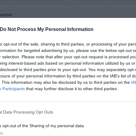
chambre
r 2 personnes
Do Not Process My Personal Information
r 4 personnes
to opt-out of the sale, sharing to third parties, or processing of your per
r 6 personnes
formation for targeted advertising by us, please use the below opt-out s
r selection. Please note that after your opt-out request is processed y
mbres aménagées avec goût incarnent la solution parfaite pour passer d'agréab
eing interest-based ads based on personal information utilized by us or
s: Appartement pour 2 personnes, Appartement pour 4 personnes, Appartemen
disclosed to third parties prior to your opt-out. You may separately opt-
losure of your personal information by third parties on the IAB’s list of
. This information may also be disclosed by us to third parties on the
IA
inclus dans le prix
Participants
that may further disclose it to other third parties.
eptés
Animaux domestiques de petite taille 
l Data Processing Opt Outs
nt et Bar
excellents plats faits maison réalisés à base de produits venant de l'exploitati
o opt-out of the Sharing of my personal data.
de l'exploitation.
In