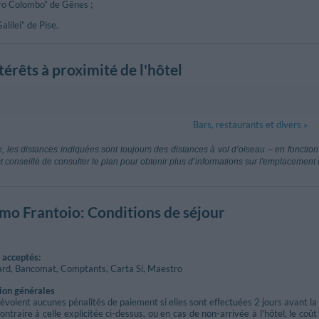
oro Colombo” de Gênes ;
alilei” de Pise.
ntérêts à proximité de l'hôtel
Bars, restaurants et divers »
stoforo Colombo
65.41 km
Aeroporto Gal
, les distances indiquées sont toujours des distances à vol d’oiseau – en fonction 
Pise
st conseillé de consulter le plan pour obtenir plus d’informations sur l'emplacement 
cca Tassignano
87.34 km
Aeroporto Gi
cques)
Parme
smo Frantoio
: Conditions de séjour
2.24 km
Bonassola
tazione - Levanto
Via Gino Daner
4.47 km
acceptés:
ard, Bancomat, Comptants, Carta Si, Maestro
ion générales
évoient aucunes pénalités de paiement si elles sont effectuées 2 jours avant la d
ontraire à celle explicitée ci-dessus, ou en cas de non-arrivée à l'hôtel, le coû