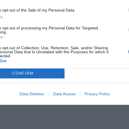
prendre leur petit-déjeuner ou des dîners aux chandelles sur la grande terrasse.
o opt-out of the Sale of my Personal Data.
In
 payants
to opt-out of processing my Personal Data for Targeted
Bar
ing.
Excursions
In
o opt-out of Collection, Use, Retention, Sale, and/or Sharing
ersonal Data that Is Unrelated with the Purposes for which it
stiques de l'hôtel
lected.
Out
iliales
Terrasse
CONFIRM
Data Deletion
Data Access
Privacy Policy