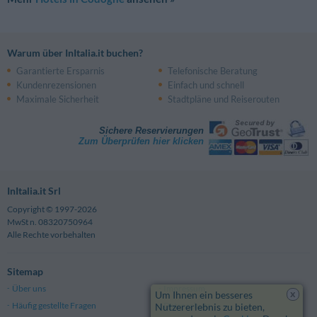
Warum über InItalia.it buchen?
Garantierte Ersparnis
Telefonische Beratung
Kundenrezensionen
Einfach und schnell
Maximale Sicherheit
Stadtpläne und Reiserouten
Sichere Reservierungen
Zum Überprüfen hier klicken
InItalia.it Srl
Copyright © 1997-2026
MwSt n. 08320750964
Alle Rechte vorbehalten
Sitemap
Über uns
Impressum
x
Um Ihnen ein besseres
Häufig gestellte Fragen
Datenschutz
Nutzererlebnis zu bieten,