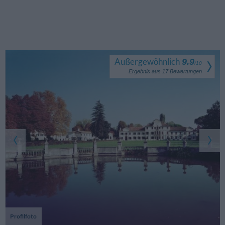
Außergewöhnlich
9.9
/
10
Ergebnis aus
17
Bewertungen
Profilfoto