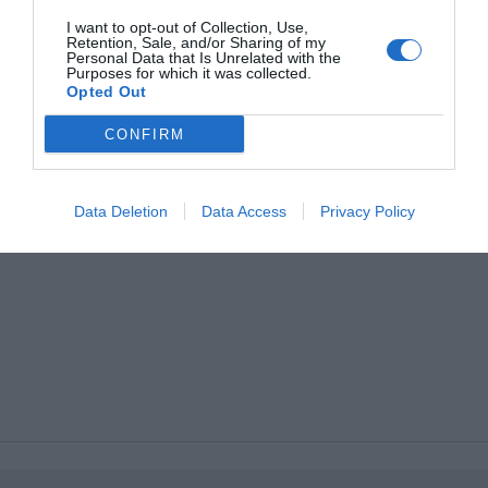
Fotokopier - Service
Limousine -Service
Das Frühstück wird von Montag bis Freitag von 07:00 bis 10:00 Uhr sowie
Hochzeits- Suite
Kürzlich renoviert
samstags und sonntags von 07:30 bis 10:30 Uhr serviert.
Lunchpakete
Motorrad- /Scooterverleih
I want to opt-out of Collection, Use,
Luxushotel
Nichtraucherzimmer
Retention, Sale, and/or Sharing of my
Radwege
Snack-bar
Einzigartige Einrichtung und bezauberndes Dekor garantieren für rundum
Personal Data that Is Unrelated with the
Panoramablick
Schallgedämmte Zimmer
Stadtrundfahrten
Tageszeitungen
Purposes for which it was collected.
gelungene, unvergessliche Urlaubsaufenthalte.
Opted Out
Transfer von/zum Flughafen
Transfer von/zum Hafen
Transfer von/zur Messe
Trockenreinigung
CONFIRM
Wäscherei
Data Deletion
Data Access
Privacy Policy