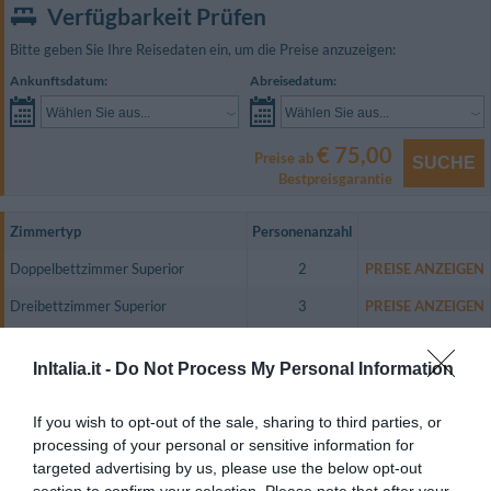
Verfügbarkeit Prüfen
Bitte geben Sie Ihre Reisedaten ein, um die Preise anzuzeigen:
Ankunftsdatum:
Abreisedatum:
Wählen Sie aus...
Wählen Sie aus...
€ 75,00
Preise ab
SUCHE
Bestpreisgarantie
Zimmertyp
Personenanzahl
Doppelbettzimmer Superior
2
PREISE ANZEIGEN
Dreibettzimmer Superior
3
PREISE ANZEIGEN
Zweibettzimmer Superior mit
1
PREISE ANZEIGEN
Nutzung als Einzelzimmer
InItalia.it -
Do Not Process My Personal Information
Zweibettzimmer Deluxe mit
1
PREISE ANZEIGEN
If you wish to opt-out of the sale, sharing to third parties, or
Nutzung als Einzelzimmer
processing of your personal or sensitive information for
Doppelbettzimmer Deluxe
2
PREISE ANZEIGEN
targeted advertising by us, please use the below opt-out