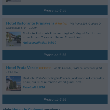
Aeroporto Ronchi Dei Legionari
82.42 km
Wichtig: Die aufgeführten Fristen beziehen sich auf jene der Standard-
Ronchi Dei Legionari (Gorz)
Reservierung. Je nach Buchungszeitraum, Zimmer und ausgewähltem Tarif
Preise ab € 55
unterliegen diese Veränderungen. Achten Sie daher bei der Reservierung
auf die Details der einzelnen Tarife.
Hotel Ristorante Primavera
Via Roma 104
,
Godega Di
Sant'urbano (TV)
- 7.3 Km
Das Hotel Ristorante Primavera liegt in Godega di Sant'Urbano
in der Provinz Treviso im Herzen Friaul-Julisch...
Außergewöhnlich 9.5/10
Preise ab € 66
Hotel Prata Verde
via De Carli 42
,
Prata di Pordenone (PN)
- 13.8 Km
Das Hotel Prata Verde liegt in Prata di Pordenone im Herzen des
Friaul, nur 30 Minuten von Venedig und Triest...
Fabelhaft 8.9/10
Preise ab € 56
Mehr
Hotels in Codognè
ansehen »