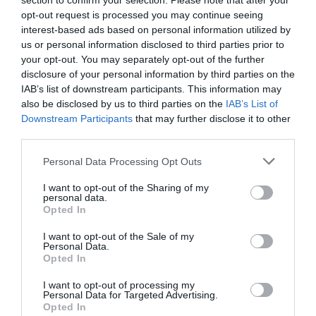
section to confirm your selection. Please note that after your
Der Agriturismo bietet 10 komfortable Zimmer und ein kleines Apartment
opt-out request is processed you may continue seeing
mit maximalem Komfort, Telefon, Satellitenfernsehen, Breitband-
interest-based ads based on personal information utilized by
Internetverbindung, Minibar, Wasserkocher, Klimaanlage und großen
Bädern mit Haartrockner, Körperpflege-Set und
us or personal information disclosed to third parties prior to
Massagebadewanne/Dusche.
your opt-out. You may separately opt-out of the further
disclosure of your personal information by third parties on the
Verfügbare Zimmer: Doppelbettzimmer Superior, Dreibettzimmer Superior,
Zweibettzimmer Superior mit Nutzung als Einzelzimmer, Zweibettzimmer
IAB’s list of downstream participants. This information may
Deluxe mit Nutzung als Einzelzimmer, Doppelbettzimmer Deluxe.
also be disclosed by us to third parties on the
IAB’s List of
Downstream Participants
that may further disclose it to other
third parties.
Im Preis inbegriffene Leistungen
Personal Data Processing Opt Outs
Aufzug
Bibliothek
Restaurant und Bar
I want to opt-out of the Sharing of my
Gepäckaufbewahrung
Hotelparkplatz mit eigener
personal data.
Garage
Opted In
In den gemütlichen Gemeinschaftsbereichen oder unter einer blühenden
Internet Point
Internet-Anschluss
Leistungen gegen Bezahlung
Magnolie im Atrium können sich Gäste entspannen. Alle Bereiche des
Klimaanlage in den
Lesezimmer
komfortablen, typischen Landhauses sind liebevoll bis in das kleinste Detail
I want to opt-out of the Sale of my
Gemeinschaftsräumen
Mehrsprachiges Personal
Personal Data.
durchdacht und gepflegt.
Abholung und Übergabe des
Arzt vor Ort
Portier
Rasches Ein- und Auschecken
Opted In
Merkmale des Hotels
Wagens
Autovermietung
Im Zeichen der Tradition steht auch das kontinentale Frühstücksbuffet mit
Safe
Touristen- Informationen
Bügeldienst
Baby Sitter - Service
hausgemachten Kuchen, Marmelade, Honig, frischem Obst, Zerealien,
I want to opt-out of processing my
Allergiker-Zimmer
Barrierefreier Zugang
Joghurt, frisch gepressten Fruchtsäften sowie heißen und kalten
Bankett- /Empfangssaal
Dolmetscher- Service
Personal Data for Targeted Advertising.
Business-Hotel
Garten
Getränken.
Fahrradverleih
Fax - Service
Opted In
Historisches Anwesen
Historisches Gebäude