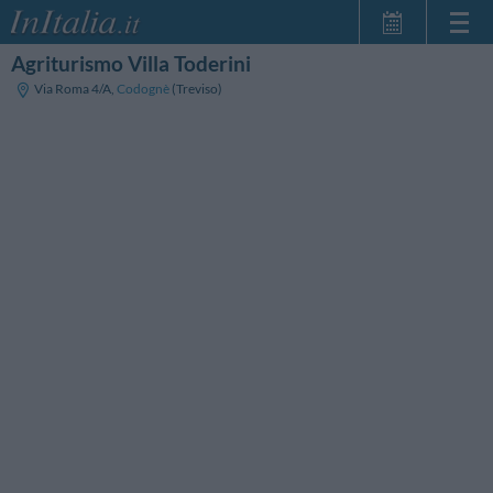
Agriturismo Villa Toderini
Startseite
Via Roma 4/A
,
Codognè
(Treviso)
Meine
Reservierungen
InItalia Club
Sprache