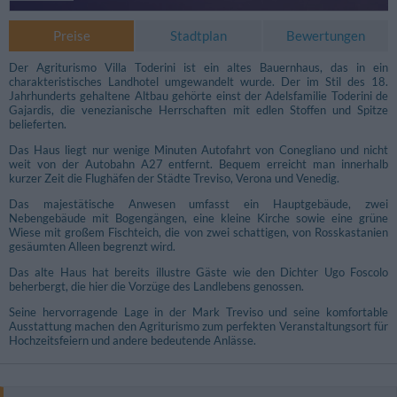
Preise
Stadtplan
Bewertungen
Der Agriturismo Villa Toderini ist ein altes Bauernhaus, das in ein
charakteristisches Landhotel umgewandelt wurde. Der im Stil des 18.
Jahrhunderts gehaltene Altbau gehörte einst der Adelsfamilie Toderini de
Gajardis, die venezianische Herrschaften mit edlen Stoffen und Spitze
belieferten.
Das Haus liegt nur wenige Minuten Autofahrt von Conegliano und nicht
weit von der Autobahn A27 entfernt. Bequem erreicht man innerhalb
kurzer Zeit die Flughäfen der Städte Treviso, Verona und Venedig.
Das majestätische Anwesen umfasst ein Hauptgebäude, zwei
Nebengebäude mit Bogengängen, eine kleine Kirche sowie eine grüne
Wiese mit großem Fischteich, die von zwei schattigen, von Rosskastanien
gesäumten Alleen begrenzt wird.
Das alte Haus hat bereits illustre Gäste wie den Dichter Ugo Foscolo
beherbergt, die hier die Vorzüge des Landlebens genossen.
Andere Fotos
Seine hervorragende Lage in der Mark Treviso und seine komfortable
Ausstattung machen den Agriturismo zum perfekten Veranstaltungsort für
Hochzeitsfeiern und andere bedeutende Anlässe.