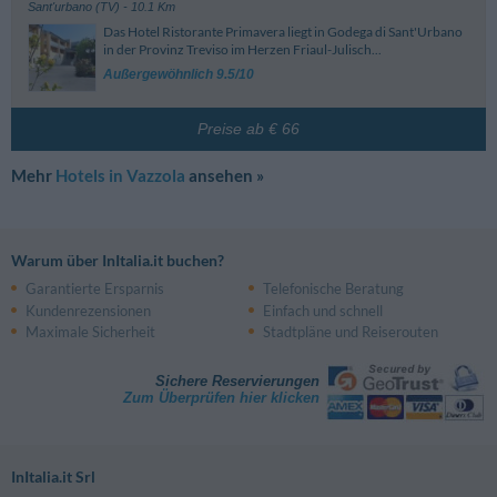
Sant'urbano (TV)
- 10.1 Km
Das Hotel Ristorante Primavera liegt in Godega di Sant'Urbano
in der Provinz Treviso im Herzen Friaul-Julisch...
Außergewöhnlich 9.5/10
Preise ab € 66
Mehr
Hotels in Vazzola
ansehen »
Warum über InItalia.it buchen?
Garantierte Ersparnis
Telefonische Beratung
Kundenrezensionen
Einfach und schnell
Maximale Sicherheit
Stadtpläne und Reiserouten
Sichere Reservierungen
Zum Überprüfen hier klicken
InItalia.it Srl