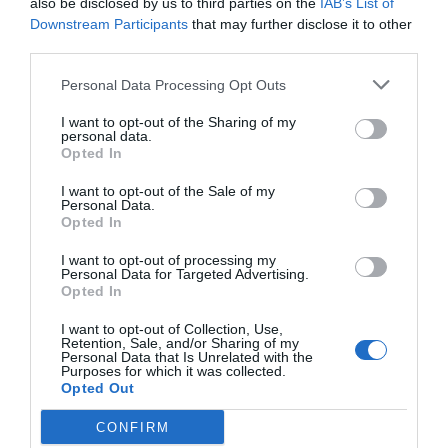
also be disclosed by us to third parties on the
IAB’s List of
Downstream Participants
that may further disclose it to other
third parties.
Im Preis inbegriffene Leistungen
Personal Data Processing Opt Outs
Bibliothek
Fernsehzimmer
Restaurant und Bar
Gepäckaufbewahrung
Hotelparkplatz mit eigener
I want to opt-out of the Sharing of my
Garage
personal data.
Im großen Salon der Villa befindet sich eine gemütliche Bar, die ein
Klimaanlage in den
Lesezimmer
Beschreibung der
Opted In
schnelles Frühstück, Aperitifs und berühmte Weine aus der Region serviert.
Gemeinschaftsräumen
Mehrsprachiges Personal
Sitzungssäle/Tagungssäle/Kongresssäle
Rasches Ein- und Auschecken
Safe
Das üppige Frühstücksbuffet wird im benachbarten Speiseraum serviert
I want to opt-out of the Sale of my
und umfasst Leckereien für jeden Geschmack. Frische Croissants, Gebäck
Tageszeitungen
Touristen- Informationen
Personal Data.
Der Konferenzraum im Bogengang der Villa eignet sich ideal für kulturelle
und typisch regionale Süßigkeiten sorgen für einen guten Start in den Tag.
Opted In
Leistungen gegen Bezahlung
Veranstaltungen, Ausstellungen und insbesondere Firmenveranstaltungen.
Die Ausstattung umfasst einen Beamer mit PC-Anschluss, Internetzugang,
Telefon, Flipchart und Mikrofone.
I want to opt-out of processing my
Arzt vor Ort
Ausstattungsverleih für
Personal Data for Targeted Advertising.
Merkmale des Hotels
Meetings/ Kongresse
Auf Anfrage werden Kaffeepausen und schnelle Mittagessen angeboten.
Opted In
Autovermietung
Bügeldienst
Barrierefreier Zugang
Behindertengerechte Zimmer
Baby Sitter - Service
Bankett- /Empfangssaal
I want to opt-out of Collection, Use,
Familienzimmer
Garten
Bar
Cafeteria
Retention, Sale, and/or Sharing of my
Gay Friendly
Historisches Anwesen
Personal Data that Is Unrelated with the
Dolmetscher- Service
Empfänge / Festessen / Feiern
Purposes for which it was collected.
Historisches Gebäude
Hochzeits- Suite
Fahrradverleih
Fax - Service
Opted Out
Kürzlich renoviert
Nichtraucherzimmer
Fotokopier - Service
Internet Point
Schallgedämmte Zimmer
VIP- Zimmer
Internet-Anschluss
Limousine -Service
CONFIRM
Lunchpakete
Snack-bar