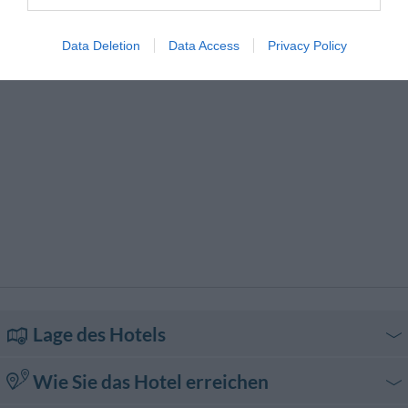
Transfer von/zum Flughafen
Transfer von/zum Hafen
Transfer von/zur Messe
Trockenreinigung
Data Deletion
Data Access
Privacy Policy
Wäscherei
Lage des Hotels
Wie Sie das Hotel erreichen