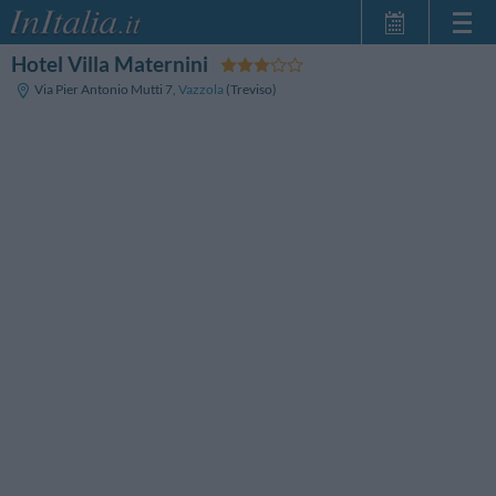
Hotel Villa Maternini
Startseite
Via Pier Antonio Mutti 7
,
Vazzola
(Treviso)
Meine
Reservierungen
InItalia Club
Sprache