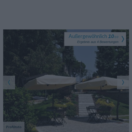
Außergewöhnlich
10
/
10
Ergebnis aus
4
Bewertungen
Profilfoto