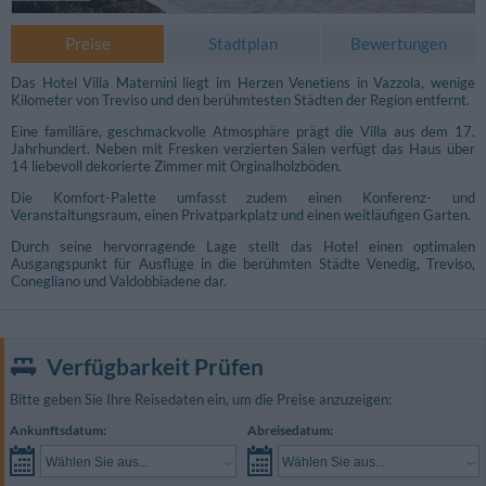
Preise
Stadtplan
Bewertungen
Das Hotel Villa Maternini liegt im Herzen Venetiens in Vazzola, wenige
Kilometer von Treviso und den berühmtesten Städten der Region entfernt.
Eine familiäre, geschmackvolle Atmosphäre prägt die Villa aus dem 17.
Jahrhundert. Neben mit Fresken verzierten Sälen verfügt das Haus über
14 liebevoll dekorierte Zimmer mit Orginalholzböden.
Die Komfort-Palette umfasst zudem einen Konferenz- und
Veranstaltungsraum, einen Privatparkplatz und einen weitläufigen Garten.
Durch seine hervorragende Lage stellt das Hotel einen optimalen
Ausgangspunkt für Ausflüge in die berühmten Städte Venedig, Treviso,
Conegliano und Valdobbiadene dar.
Verfügbarkeit Prüfen
Fotos Konferenzraum
Bitte geben Sie Ihre Reisedaten ein, um die Preise anzuzeigen:
Ankunftsdatum:
Abreisedatum:
Wählen Sie aus...
Wählen Sie aus...