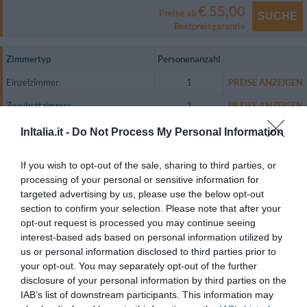
€ 55,00
Preise ab
SUCHE
Bestpreisgarantie
Zimmertyp
Personenanzahl
Einzelzimmer
1
PREISE ANZEIGEN
Zweibettzimmer
2
PREISE ANZEIGEN
Doppelbettzimmer
2
PREISE ANZEIGEN
InItalia.it -
Do Not Process My Personal Information
Einzelzimmer Superior
1
PREISE ANZEIGEN
If you wish to opt-out of the sale, sharing to third parties, or
Doppelbettzimmer Suite
2
PREISE ANZEIGEN
processing of your personal or sensitive information for
targeted advertising by us, please use the below opt-out
Vierbettzimmer Suite
4
PREISE ANZEIGEN
section to confirm your selection. Please note that after your
opt-out request is processed you may continue seeing
Das Hotel bietet geschmackvoll eingerichtete, liebevoll verzierte Zimmer
mit Originalholzböden, Klimaanlage, Minibar, Safe, LCD-TV,
interest-based ads based on personal information utilized by
Satellitenfernsehen, Direktwahltelefon, Internetzugang und jeweils
us or personal information disclosed to third parties prior to
eigenem Bad.
your opt-out. You may separately opt-out of the further
Verfügbare Zimmer: Einzelzimmer, Zweibettzimmer, Doppelbettzimmer,
disclosure of your personal information by third parties on the
Einzelzimmer Superior, Doppelbettzimmer Suite, Vierbettzimmer Suite.
IAB’s list of downstream participants. This information may