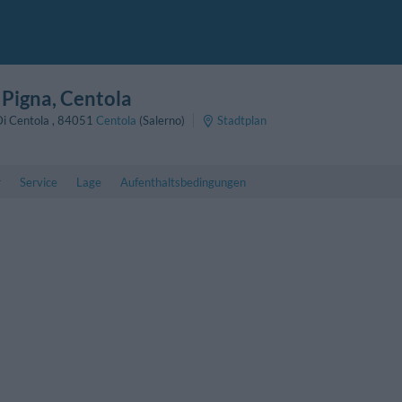
 Pigna
, Centola
 Di Centola
,
84051
Centola
(Salerno)
Stadtplan
r
Service
Lage
Aufenthaltsbedingungen