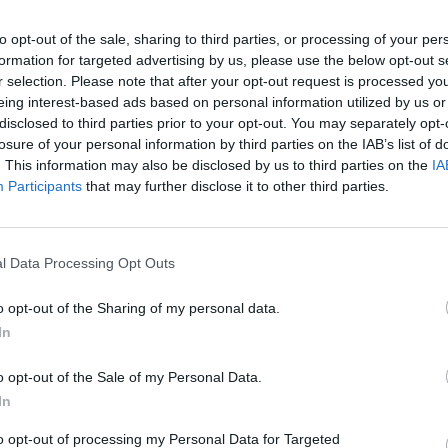
omposta da comodi monolocali e bilocali completamente climatizzati e dotati di
to opt-out of the sale, sharing to third parties, or processing of your per
a degli appartamenti è disponibile su richiesta e a pagamento.
formation for targeted advertising by us, please use the below opt-out s
rnita all'arrivo in struttura e ulteriori ricambi sono disponibili a pagamento.
r selection. Please note that after your opt-out request is processed y
eing interest-based ads based on personal information utilized by us or
i supplementari a pagamento.
disclosed to third parties prior to your opt-out. You may separately opt-
Doppelbettzimmer, Zweizimmerwohnung für 4 Personen, Apartment für 4 Pers
losure of your personal information by third parties on the IAB’s list of
. This information may also be disclosed by us to third parties on the
IA
Participants
that may further disclose it to other third parties.
inbegriffene Leistungen
Fernsehzimmer
tz mit eigener Garage
Internet-Anschluss
l Data Processing Opt Outs
en im Freien
Solarium
o opt-out of the Sharing of my personal data.
nt und Bar
In
 di una comoda sala interna da circa 30 posti, ma durante il periodo estivo è poss
o opt-out of the Sale of my Personal Data.
In
en gegen Bezahlung
to opt-out of processing my Personal Data for Targeted