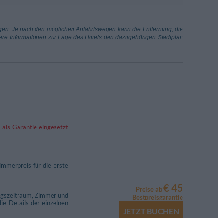
a Bruca
3.35 km
ngen. Je nach den möglichen Anfahrtswegen kann die Entfernung, die
auere Informationen zur Lage des Hotels den dazugehörigen Stadtplan
 als Garantie eingesetzt
immerpreis für die erste
€ 45
Preise ab
ungszeitraum, Zimmer und
Bestpreisgarantie
ie Details der einzelnen
JETZT BUCHEN