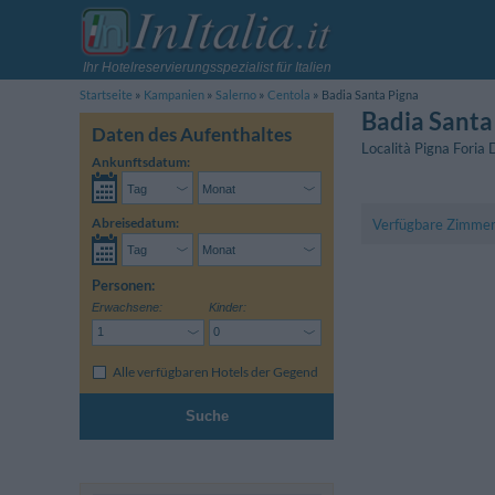
Ihr Hotelreservierungsspezialist für Italien
Startseite
Kampanien
Salerno
Centola
Badia Santa Pigna
Badia Santa
Daten des Aufenthaltes
Località Pigna Foria
Ankunftsdatum:
Abreisedatum:
Verfügbare Zimme
Personen:
Erwachsene:
Kinder:
Alle verfügbaren Hotels der Gegend
Suche