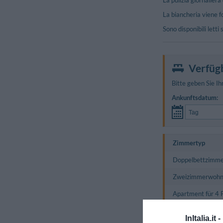
La pulizia giornalier
La biancheria viene fo
Sono disponibili lett
Verfüg
Bitte geben Sie Ih
Ankunftsdatum:
Zimmertyp
Doppelbettzimme
Zweizimmerwohnu
Apartment für 4 
Dreibettzimmer 
InItalia.it -