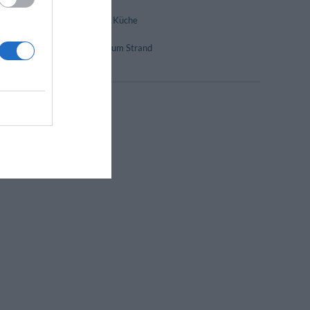
Diätküche
Internationale Küche
Pool Bar
Transfer von/zum Strand
Terrasse