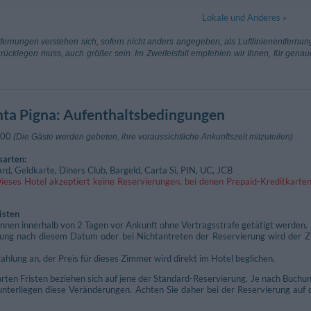
Lokale und Anderes »
1.06 km
San Mauro L
ernungen verstehen sich, sofern nicht anders angegeben, als Luftlinienentfernu
rücklegen muss, auch größer sein. Im Zweifelsfall empfehlen wir Ihnen, für gen
nta Pigna
: Aufenthaltsbedingungen
:00
(Die Gäste werden gebeten, ihre voraussichtliche Ankunftszeit mitzuteilen)
sarten:
rd, Geldkarte, Diners Club, Bargeld, Carta Si, PIN, UC, JCB
Dieses Hotel akzeptiert keine Reservierungen, bei denen Prepaid-Kreditkarten
isten
nnen innerhalb von 2 Tagen vor Ankunft ohne Vertragsstrafe getätigt werden.
erung nach diesem Datum oder bei Nichtantreten der Reservierung wird der Z
zahlung an, der Preis für dieses Zimmer wird direkt im Hotel beglichen.
hrten Fristen beziehen sich auf jene der Standard-Reservierung. Je nach Buch
nterliegen diese Veränderungen. Achten Sie daher bei der Reservierung auf d