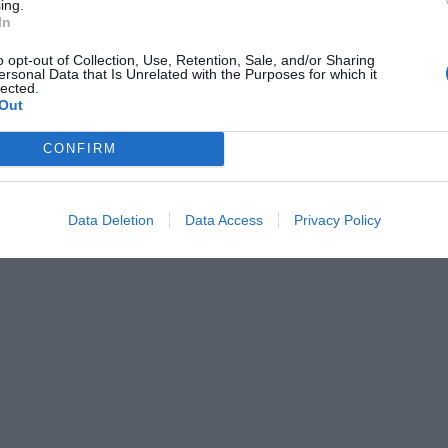
ing.
Bankett- /Empfangssaal
In
estessen / Feiern
Essen für Gruppen
stiere werden akzeptiert
Lunchpakete
o opt-out of Collection, Use, Retention, Sale, and/or Sharing
Tageszeitungen
ersonal Data that Is Unrelated with the Purposes for which it
lected.
le Küche
Out
CONFIRM
 des Hotels
Zimmer
Panoramablick
Data Deletion
Data Access
Privacy Policy