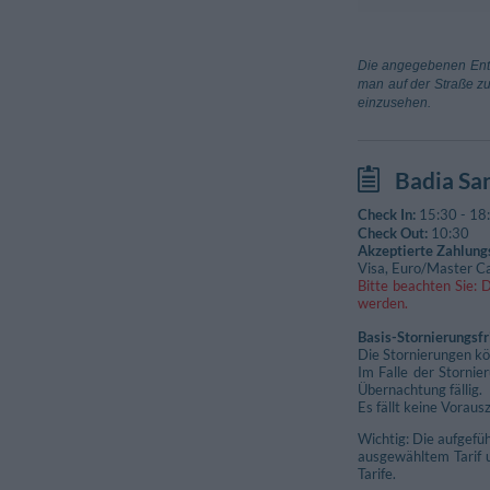
Bahnhof
Centola
Die angegebenen Entf
San Severino
man auf der Straße zu
einzusehen.
Badia Sa
Check In:
15:30
-
18
Check Out:
10:30
Akzeptierte Zahlung
Visa, Euro/Master Ca
Bitte beachten Sie: 
werden.
Basis-Stornierungsfr
Die Stornierungen kö
Im Falle der Storni
Übernachtung fällig.
Es fällt keine Voraus
Wichtig: Die aufgefü
ausgewähltem Tarif u
Tarife.