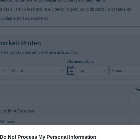
a degli appartamenti è disponibile su richiesta e a pagamento.
rnita all'arrivo in struttura e ulteriori ricambi sono disponibili a pagamento.
i supplementari a pagamento.
barkeit Prüfen
re Reisedaten ein, um die Preise anzuzeigen:
Abreisedatum:
Pe
r
ng für 4 Personen
Personen
Deluxe
Do Not Process My Personal Information