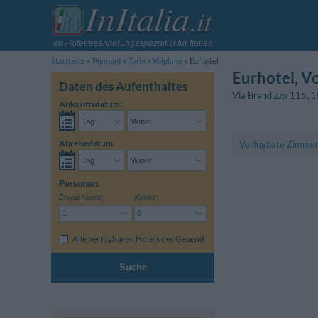
Ihr Hotelreservierungsspezialist für Italien
Startseite
Piemont
Turin
Volpiano
Eurhotel
Eurhotel
, V
Daten des Aufenthaltes
Via Brandizzo 115
,
1
Ankunftsdatum:
Abreisedatum:
Verfügbare Zimme
Personen:
Erwachsene:
Kinder:
Alle verfügbaren Hotels der Gegend
Suche