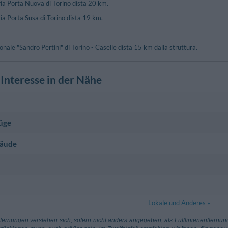
ia Porta Nuova di Torino dista 20 km.
ia Porta Susa di Torino dista 19 km.
onale "Sandro Pertini" di Torino - Caselle dista 15 km dalla struttura.
Interesse in der Nähe
üge
ace
1.68 km
bäude
zio
610 m
Volpiano
1.76 km
Municipio D
ument
 Emanuele Ii, 12 - Volpiano
Sp87 , 11 - Sa
Brandizzo
4.06 km
uttuaria
3.33 km
Chiesa Di S
Lokale und Anderes »
- Brandizzo
le Delle Lanzo - San Benigno Canavese
Piazza Vittori
à Di Torino
11.95 km
Aeroporto Co
ernungen verstehen sich, sofern nicht anders angegeben, als Luftlinienentfernu