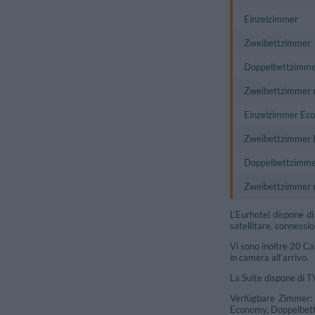
Einzelzimmer
Zweibettzimmer
Doppelbettzimme
Zweibettzimmer m
Einzelzimmer Ec
Zweibettzimmer
Doppelbettzimm
Zweibettzimmer 
L’Eurhotel dispone d
satellitare, connessio
Vi sono inoltre 20 C
in camera all’arrivo.
La Suite dispone di T
Verfügbare Zimmer:
Economy, Doppelbett