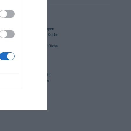
Cafeteria
Essen für Gruppen
Internationale Küche
Restaurant
Typisch lokale Küche
Hochzeits- Suite
Raucherzimmer
VIP- Zimmer