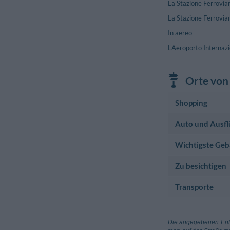
La Stazione Ferroviar
La Stazione Ferroviar
In aereo
L'Aeroporto Internazi
Orte von 
Shopping
Auto und Ausfl
Einkaufszentrum
Volpiano Pal
Wichtigste Ge
Tankstelle
Volpiano
Area Di Servi
Zu besichtigen
Rathaus
Municipio Di 
Transporte
Historisches Mon
Piazza Vittorio
Municipio Di 
Abbazia Di Fr
Via Torino, 57 
Flughafen
Piazza Cardina
Aeroporto Citt
Die angegebenen Entf