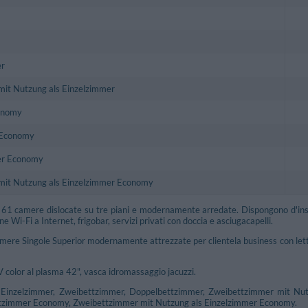
r
it Nutzung als Einzelzimmer
onomy
 Economy
er Economy
mit Nutzung als Einzelzimmer Economy
i 61 camere dislocate su tre piani e modernamente arredate. Dispongono d'inson
ne Wi-Fi a Internet, frigobar, servizi privati con doccia e asciugacapelli.
amere Singole Superior modernamente attrezzate per clientela business con lett
V color al plasma 42", vasca idromassaggio jacuzzi.
 Einzelzimmer, Zweibettzimmer, Doppelbettzimmer, Zweibettzimmer mit Nut
zimmer Economy, Zweibettzimmer mit Nutzung als Einzelzimmer Economy.