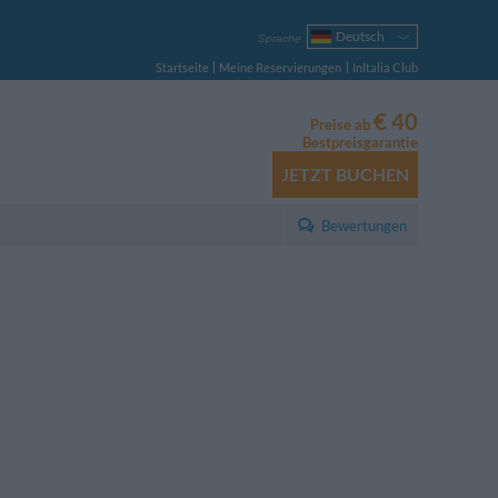
Deutsch
Sprache
Italiano
Startseite
Meine Reservierungen
InItalia Club
English
Français
€ 40
Preise ab
Español
Bestpreisgarantie
Русский
JETZT BUCHEN
Português
Polski
Bewertungen