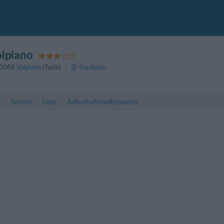
olpiano
0088
Volpiano
(Turin)
Stadtplan
r
Service
Lage
Aufenthaltsbedingungen