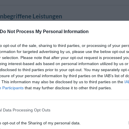
inbegriffene Leistungen
Bankett- /Empfangssaal
ewahrung
Haustiere werden akzeptiert
Do Not Process My Personal Information
chluss
Kleinere Haustiere werden akzeptiert
Mehrsprachiges Personal
to opt-out of the sale, sharing to third parties, or processing of your per
- und Auschecken
Rezeption - rund um die Uhr
formation for targeted advertising by us, please use the below opt-out s
nformationen
r selection. Please note that after your opt-out request is processed y
eing interest-based ads based on personal information utilized by us or
disclosed to third parties prior to your opt-out. You may separately opt-
nt und Bar
losure of your personal information by third parties on the IAB’s list of
. This information may also be disclosed by us to third parties on the
IA
 servita la Prima Colazione dalle ore 07.00 alle ore 10.00con un buffet di pasti
odotti quali latte, Succhi, Yogurt, Marmellate, sono selezionati tra quelli di prima
Participants
that may further disclose it to other third parties.
7:00 alle 10:00 può soddisfare i clienti più esigenti ed e’ correlato dal quotidian
edde vengono servite dal Personale e non da distributori automatici self servi
l Data Processing Opt Outs
 stato rivisitato nella Sua Struttura per riuscire a soddisfare attraverso a person
palati più esigenti cucinando nel modo più semplice prodotti freschi di giornata se
o opt-out of the Sharing of my personal data.
mprende la scelta dal Menu del Giorno bevande incluse