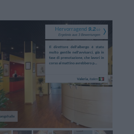
Hervorragend
9.2
/
10
Ergebnis aus
3
Bewertungen
Il direttore dell'albergo è stato
molto gentile nell'avvisarci, già in
fase di prenotazione, che lavori in
corso al mattino avrebbero p...
Valeria,
Italien
angshalle