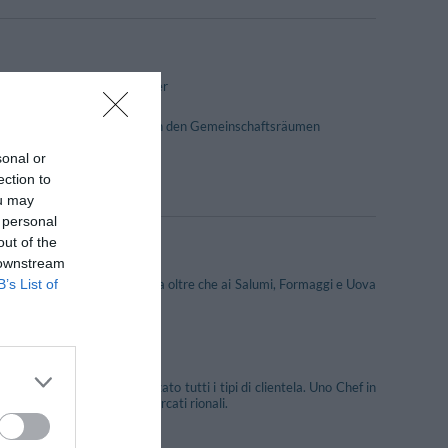
Fernsehzimmer
Internet Point
Klimaanlage in den Gemeinschaftsräumen
Portier
sonal or
Safe
ection to
ou may
 personal
out of the
 downstream
B’s List of
cceria fresca prodotta in casa oltre che ai Salumi, Formaggi e Uova
 qualità.
o preferito.
ce.
ale qualificato e specializzato tutti i tipi di clientela. Uno Chef in
lezionati da lui stesso ai mercati rionali.