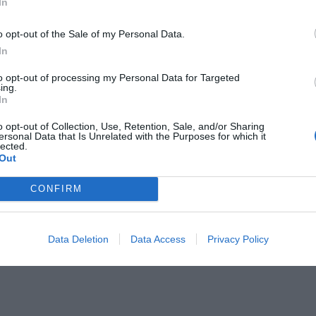
In
en gegen Bezahlung
o opt-out of the Sale of my Personal Data.
In
 Hotelparkplatz
Bar
Empfänge / Festessen / Feiern
to opt-out of processing my Personal Data for Targeted
Fotokopier - Service
ing.
Lunchpakete
In
Tageszeitungen
o opt-out of Collection, Use, Retention, Sale, and/or Sharing
ersonal Data that Is Unrelated with the Purposes for which it
lected.
 des Hotels
Out
er Zugang
Behindertengerechte Zimmer
CONFIRM
viert
Nichtraucherzimmer
mmte Zimmer
Terrasse
Data Deletion
Data Access
Privacy Policy