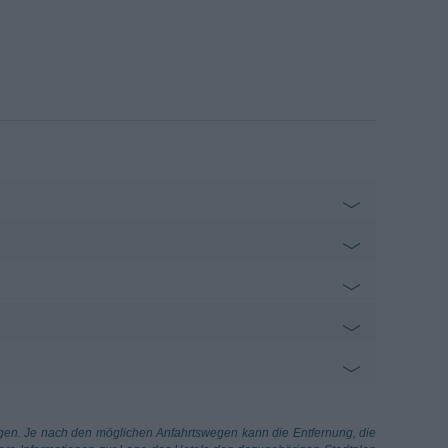
i San Benigno Canavese
3.43 km
n Benigno Canavese
an Giacomo
4.18 km
o Veneto - Brandizzo
rrado Gex
69.37 km
ngen. Je nach den möglichen Anfahrtswegen kann die Entfernung, die