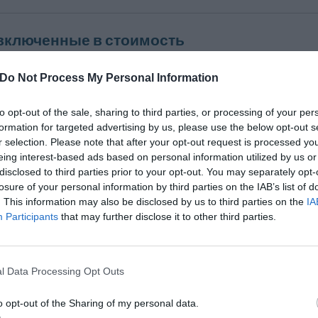
 включенные в стоимость
ал / Стойка регистрации
Допускается размещение с животн
Do Not Process My Personal Information
тернет
Интернет-уголок
Круглосуточная стойка регистрации
to opt-out of the sale, sharing to third parties, or processing of your per
ый персонал
Сейф
formation for targeted advertising by us, please use the below opt-out s
кая информация
Хранение багажа
r selection. Please note that after your opt-out request is processed y
гистрация заезда и отъезда
eing interest-based ads based on personal information utilized by us or
disclosed to third parties prior to your opt-out. You may separately opt-
losure of your personal information by third parties on the IAB’s list of
н и бар
. This information may also be disclosed by us to third parties on the
IA
 servita la Prima Colazione dalle ore 07.00 alle ore 10.00con un buffet di pasti
Participants
that may further disclose it to other third parties.
odotti quali latte, Succhi, Yogurt, Marmellate, sono selezionati tra quelli di prima
7:00 alle 10:00 può soddisfare i clienti più esigenti ed e’ correlato dal quotidian
edde vengono servite dal Personale e non da distributori automatici self servi
l Data Processing Opt Outs
 stato rivisitato nella Sua Struttura per riuscire a soddisfare attraverso a person
palati più esigenti cucinando nel modo più semplice prodotti freschi di giornata se
o opt-out of the Sharing of my personal data.
mprende la scelta dal Menu del Giorno bevande incluse