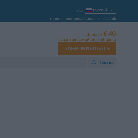
Русский
Язык
Italiano
Главная
Мои бронирования
InItalia Club
English
Français
€ 40
Цены от
Deutsch
Гарантия самой низкой цены
Español
ЗАБРОНИРОВАТЬ
Português
Polski
Отзывы