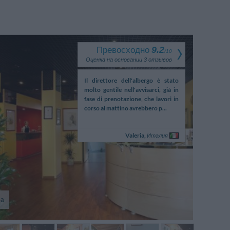
Превосходно
9.2
/
10
Оценка на основании
3
отзывов
Il direttore dell'albergo è stato
molto gentile nell'avvisarci, già in
fase di prenotazione, che lavori in
corso al mattino avrebbero p...
Valeria,
Италия
ла