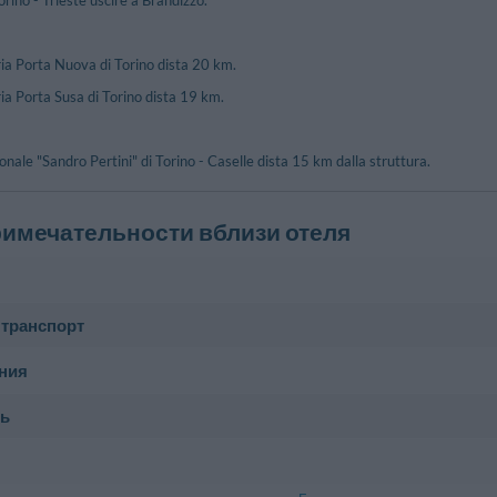
rino - Trieste uscire a Brandizzo.
ia Porta Nuova di Torino dista 20 km.
ia Porta Susa di Torino dista 19 km.
onale "Sandro Pertini" di Torino - Caselle dista 15 km dalla struttura.
имечательности вблизи отеля
 транспорт
ace
1.68 km
ния
анция
zio
610 m
ть
Volpiano
1.76 km
Municipio D
амятник
 Emanuele Ii, 12 - Volpiano
Sp87 , 11 - Sa
Brandizzo
4.06 km
uttuaria
3.33 km
Chiesa Di S