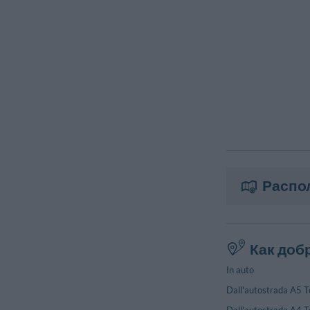
Распо
Как доб
In auto
Dall'autostrada A5 To