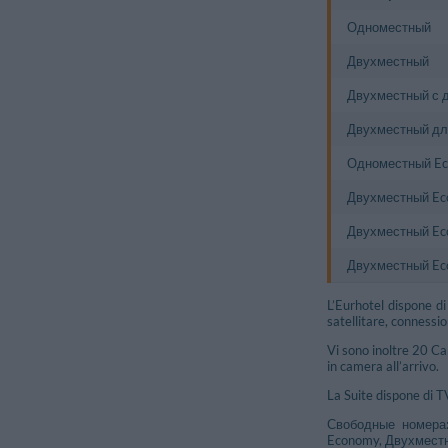
Одноместный
Двухместный
Двухместный с 
Двухместный дл
Одноместный E
Двухместный E
Двухместный Ec
Двухместный Ec
L’Eurhotel dispone d
satellitare, connessio
Vi sono inoltre 20 C
in camera all’arrivo.
La Suite dispone di T
Свободные номера
Economy, Двухмест