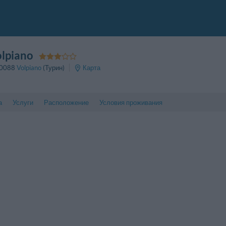
olpiano
0088
Volpiano
(Турин)
Карта
а
Услуги
Расположение
Условия проживания