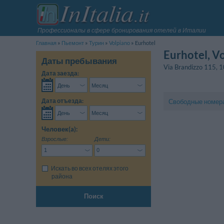
Профессионалы в сфере бронирования отелей в Италии
Главная
Пьeмонт
Турин
Volpiano
Eurhotel
Eurhotel
, V
Даты пребывания
Via Brandizzo 115
,
1
Дата заезда:
Дата отъезда:
Свободные номер
Человек(a):
Взрослые:
Дети:
Искать во всех отелях этого
района
Поиск