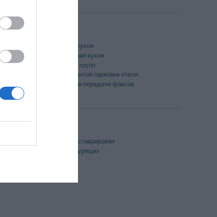
Диетическая кухня
Международная кухня
Ресторан для групп
Стоянка на крытой парковке отеля
Услуга приема-передачи факсов
Недавно отреставрирован
Номера для курящих
Терраса