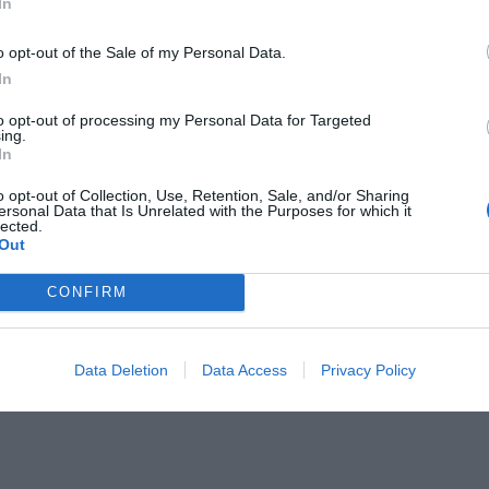
In
o opt-out of the Sale of my Personal Data.
за отдельную плату
In
Бар-закусочная
to opt-out of processing my Personal Data for Targeted
Лаундж-бар
ing.
нкеты / Торжественные
Ресторан
In
я
Свежая пресса
ая местная кухня
Упакованный ланч
o opt-out of Collection, Use, Retention, Sale, and/or Sharing
ersonal Data that Is Unrelated with the Purposes for which it
окопирования
lected.
Out
ристики отеля
CONFIRM
турных барьеров
Звукоизолированные номера
молодоженов
Номера VIP
 лиц с ограниченными
Номера для некурящих
Data Deletion
Data Access
Privacy Policy
и возможностями