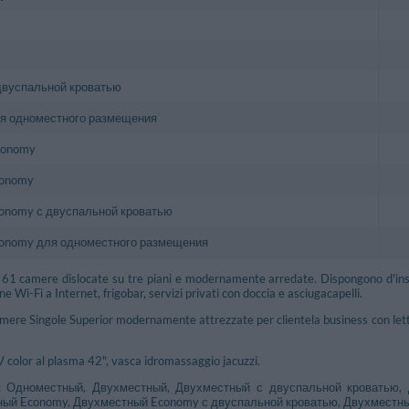
двуспальной кроватью
я одноместного размещения
conomy
conomy
onomy с двуспальной кроватью
onomy для одноместного размещения
i 61 camere dislocate su tre piani e modernamente arredate. Dispongono d'inson
ne Wi-Fi a Internet, frigobar, servizi privati con doccia e asciugacapelli.
amere Singole Superior modernamente attrezzate per clientela business con lett
V color al plasma 42", vasca idromassaggio jacuzzi.
: Одноместный, Двухместный, Двухместный с двуспальной кроватью,
ный Economy, Двухместный Economy с двуспальной кроватью, Двухместн