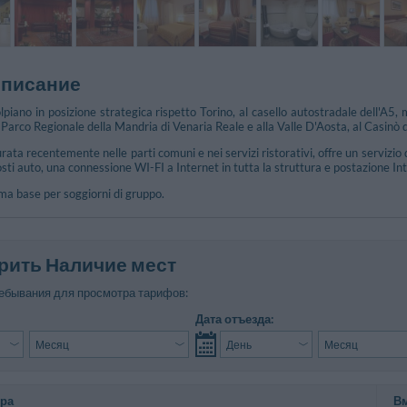
описание
lpiano in posizione strategica rispetto Torino, al casello autostradale dell'A5, 
l Parco Regionale della Mandria di Venaria Reale e alla Valle D'Aosta, al Casinò d
turata recentemente nelle parti comuni e nei servizi ristorativi, offre un serviz
sti auto, una connessione WI-FI a Internet in tutta la struttura e postazione Int
ima base per soggiorni di gruppo.
рить Наличие мест
ебывания для просмотра тарифов:
Дата отъезда:
ера
В