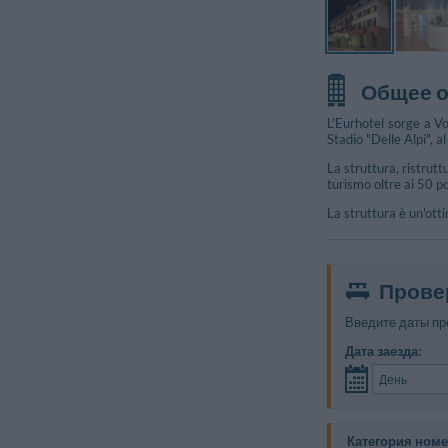
Общее 
L'Eurhotel sorge a Vo
Stadio "Delle Alpi", a
La struttura, ristrut
turismo oltre ai 50 po
La struttura è un'ott
Прове
Введите даты пр
Дата заезда:
Категория ном