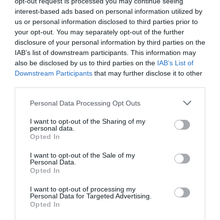
opt-out request is processed you may continue seeing
mit Nutzung als Einzelzimmer, Zweibettzimmer Junior Suite,
interest-based ads based on personal information utilized by
Doppelbettzimmer Junior Suite, Dreibettzimmer Junior Suite.
us or personal information disclosed to third parties prior to
your opt-out. You may separately opt-out of the further
disclosure of your personal information by third parties on the
Im Preis inbegriffene Leistungen
IAB’s list of downstream participants. This information may
also be disclosed by us to third parties on the
IAB’s List of
Aufzug
Fernsehzimmer
Downstream Participants
that may further disclose it to other
Restaurant und Bar
Gepäckaufbewahrung
Internet-Anschluss
third parties.
Klimaanlage in den
Lesezimmer
Das Restaurant „Il Parco“ im bezaubernden Garten bietet im Sommer
Gemeinschaftsräumen
Mehrsprachiges Personal
Beschreibung der
einen wunderbar schattigen, von jahrhundertealten Pflanzen umgebenen
Personal Data Processing Opt Outs
Rezeption - rund um die Uhr
Safe
Außenbereich mit Terrasse. Das Restaurant liegt direkt am feinen
Sitzungssäle/Tagungssäle/Kongresssäle
Schwimmbecken im Freien
Touristen- Informationen
Sandstrand, gegenüber dem Haupteingang der Villa. Die Küche bietet eine
I want to opt-out of the Sharing of my
exzellente Auswahl lokaler Spezialitäten, köstlicher traditionell ligurischer
personal data.
Die fünf Tagungsräume in der alten Villa fassen zwischen 10 und 280
Gerichte und italienischer Fischgerichte.
Leistungen gegen Bezahlung
Opted In
Personen. Sie sind mit umfassender Technik ausgestattet und können den
Anforderungen entsprechend ausgerichtet werden (Theaterbestuhlung, U-
Die Cocktail-Bar befindet sich in der Villa, dort wo sich einst der Billardsaal
förmige Sitzordnung, Schulbänke, Cabaret-Style...).
einer wohlhabenden Adelsfamilie aus Genua befand. Eine harmonische
Ausstattungsverleih für
Autovermietung
I want to opt-out of the Sale of my
Merkmale des Hotels
Personal Data.
Mischung aus Alt und Neu prägt den Raum. Neben dem ruhigen,
Meetings/ Kongresse
Bügeldienst
Opted In
geschmackvoll eingerichteten Raum kann man es sich auch im schattigen
Baby Sitter - Service
Bankett- /Empfangssaal
Außenbereich mit Blick auf die Strandpromenade gemütlich machen.
Am Meer
Familienzimmer
Bar
Cafeteria
I want to opt-out of processing my
Garten
Gay Friendly
Diätküche
Empfänge / Festessen / Feiern
Personal Data for Targeted Advertising.
Historisches Anwesen
Historisches Gebäude
Essen für Gruppen
Fax - Service
Opted In
Kürzlich renoviert
Luxushotel
Flugtickets
Fotokopier - Service
Panoramablick
Terrasse