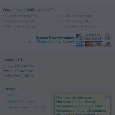
Warum über InItalia.it buchen?
Garantierte Ersparnis
Telefonische Beratung
Kundenrezensionen
Einfach und schnell
Maximale Sicherheit
Stadtpläne und Reiserouten
Sichere Reservierungen
Zum Überprüfen hier klicken
InItalia.it Srl
Copyright © 1997-2026
MwSt n. 08320750964
Alle Rechte vorbehalten
Sitemap
Über uns
Impressum
x
Um Ihnen ein besseres
Häufig gestellte Fragen
Datenschutz
Nutzererlebnis zu bieten,
verwenden wir
Cookies
. Durch
Kundenberatung und Kontakte
Allgemeine Geschäftsbedingungen
Nutzung von InItalia.it stimmen
Sie unserer Verwendung von