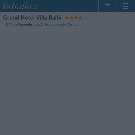
Grand Hotel Villa Balbi
Startseite
Viale Rimembranza 1
,
Sestri Levante
(Genua)
Meine
Reservierungen
InItalia Club
Sprache