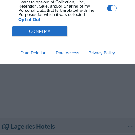
I want to opt-out of Collection, Use,
Hotelparkplatz mit eigener
Internet Point
Retention, Sale, and/or Sharing of my
Garage
Lunchpakete
Personal Data that Is Unrelated with the
Motorrad- /Scooterverleih
Nicht überdachter
Purposes for which it was collected.
Hotelparkplatz
Opted Out
Pool Bar
Privatstrand
Restaurant
Schiffstickets
CONFIRM
Snack-bar
Tageszeitungen
Transfer von/zum Flughafen
Transfer von/zum Hafen
Transfer von/zur Messe
Trockenreinigung
Data Deletion
Data Access
Privacy Policy
Typisch lokale Küche
Wäscherei
Lage des Hotels