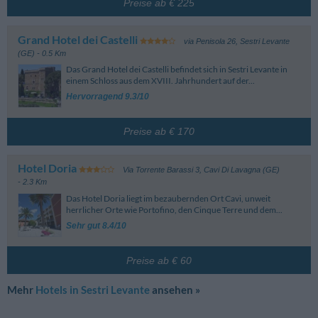
Reservierung. Je nach Buchungszeitraum, Zimmer und ausgewähltem Tarif
Preise ab € 225
unterliegen diese Veränderungen. Achten Sie daher bei der Reservierung
auf die Details der einzelnen Tarife.
Grand Hotel dei Castelli
via Penisola 26
,
Sestri Levante
(GE)
- 0.5 Km
Das Grand Hotel dei Castelli befindet sich in Sestri Levante in
einem Schloss aus dem XVIII. Jahrhundert auf der...
Hervorragend 9.3/10
Preise ab € 170
Hotel Doria
Via Torrente Barassi 3
,
Cavi Di Lavagna (GE)
- 2.3 Km
Das Hotel Doria liegt im bezaubernden Ort Cavi, unweit
herrlicher Orte wie Portofino, den Cinque Terre und dem...
Sehr gut 8.4/10
Preise ab € 60
Mehr
Hotels in Sestri Levante
ansehen »