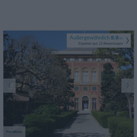
Außergewöhnlich
9.9
/
10
Ergebnis aus
12
Bewertungen
Profilfoto