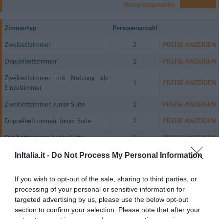
Bestpreisgarantie
Zimmertyp
Personenanzahl
Zweibettzimmer
2
PREISE ANZEIGEN
Doppelbettzimmer
2
PREISE ANZEIGEN
Zweibettzimmer mit Nutzung als
1
PREISE ANZEIGEN
Einzelzimmer
Zweibettzimmer Junior Suite
2
PREISE ANZEIGEN
Doppelbettzimmer Junior Suite
2
PREISE ANZEIGEN
Dreibettzimmer Junior Suite
3
PREISE ANZEIGEN
InItalia.it -
Do Not Process My Personal Information
Die Zwei- und Dreibettzimmer sowie Junior Suiten sind alle mit teilbaren
Doppelbetten ausgestattet, welche problemlos in zwei Einzelbetten
umgewandelt werden können.
If you wish to opt-out of the sale, sharing to third parties, or
Alle Zimmer sind mit Klimaanlage/Heizung, einer Minibar,
processing of your personal or sensitive information for
Direktwahltelefon, Satellitenfernsehen, einem Safe mit Zahlenschloss und
targeted advertising by us, please use the below opt-out
einem eigenen Bad mit Haartrockner ausgestattet.
section to confirm your selection. Please note that after your
Verfügbare Zimmer: Zweibettzimmer, Doppelbettzimmer, Zweibettzimmer