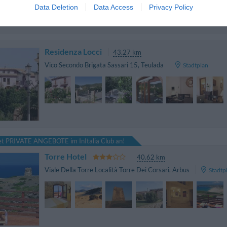
Data Deletion
Data Access
Privacy Policy
Residenza Locci
43.27 km
Vico Secondo Brigata Sassari 15
,
Teulada
Stadtplan
tet PRIVATE ANGEBOTE im InItalia Club an!
Torre Hotel
40.62 km
Viale Della Torre Località Torre Dei Corsari
,
Arbus
Stadtp