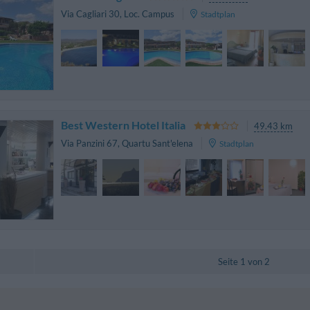
Via Cagliari 30
,
Loc. Campus
Stadtplan
Best Western Hotel Italia
49.43 km
Via Panzini 67
,
Quartu Sant'elena
Stadtplan
Seite 1 von 2