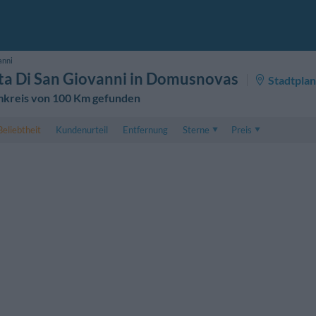
anni
ta Di San Giovanni in Domusnovas
Stadtplan
Umkreis von 100 Km gefunden
Beliebtheit
Kundenurteil
Entfernung
Sterne
Preis
Preis
5 . . 1
Preis für Doppelzimmer
1 . . 5
Preis für Dreibettzimme