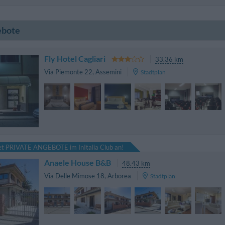
ebote
Fly Hotel Cagliari
33.36 km
Via Piemonte 22
,
Assemini
Stadtplan
tet PRIVATE ANGEBOTE im InItalia Club an!
Anaele House B&B
48.43 km
Via Delle Mimose 18
,
Arborea
Stadtplan