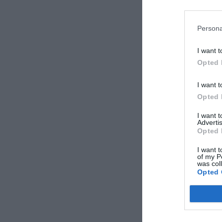
Persona
I want t
Opted 
I want t
Opted 
I want 
Advertis
Opted 
I want t
of my P
was col
Opted 