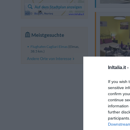
Auf dem Stadtplan anzeigen
Meistgesuchte
Flughafen Cagliari Elmas
(Elmas,
38.5 km.)
Andere Orte von Interesse
InItalia.it -
If you wish 
sensitive in
confirm you
continue se
information 
further disc
participants
Downstream 