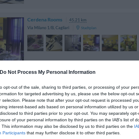
Cerdena Rooms
45.21 km
Via Milano 1/B
,
Cagliari
Stadtplan
Do Not Process My Personal Information
Hotel Punta Giara
35.01 km
Via Sa Carrubedda 18
,
Sant'anna Arresi
Stadtplan
to opt-out of the sale, sharing to third parties, or processing of your per
formation for targeted advertising by us, please use the below opt-out s
r selection. Please note that after your opt-out request is processed y
eing interest-based ads based on personal information utilized by us or
disclosed to third parties prior to your opt-out. You may separately opt-
losure of your personal information by third parties on the IAB’s list of
. This information may also be disclosed by us to third parties on the
IA
Participants
that may further disclose it to other third parties.
Hotel Solki
34.07 km