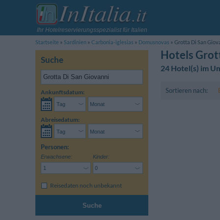
Ihr Hotelreservierungsspezialist für Italien
Startseite
Sardinien
Carbonia-iglesias
Domusnovas
Grotta Di San Giov
Hotels Grot
Suche
24 Hotel(s) im 
Sortieren nach:
Ankunftsdatum:
Abreisedatum:
Personen:
Erwachsene:
Kinder:
Reisedaten noch unbekannt
Suche