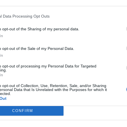
Piazzale Pertini
,
Sant'Antioco
Stadtplan
l Data Processing Opt Outs
o opt-out of the Sharing of my personal data.
In
o opt-out of the Sale of my Personal Data.
Diecizero Contemporany Art Hotel
5
In
Viale Umberto 36
,
Barumini
Stadtplan
to opt-out of processing my Personal Data for Targeted
ing.
In
o opt-out of Collection, Use, Retention, Sale, and/or Sharing
ersonal Data that Is Unrelated with the Purposes for which it
lected.
Out
Le Torri
43.92 km
Vico III Dei Genovesi 10
,
Cagliari
Stadtplan
CONFIRM