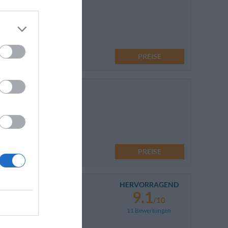
PREISE
1.30 km
PREISE
HERVORRAGEND
9.1
/10
11 Bewertungen