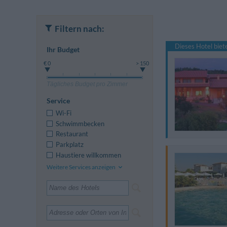
Filtern nach:
Dieses Hotel bie
Ihr Budget
€ 0
> 150
Tägliches Budget pro Zimmer
Service
Wi-Fi
Schwimmbecken
Restaurant
Parkplatz
Haustiere willkommen
Weitere Services anzeigen