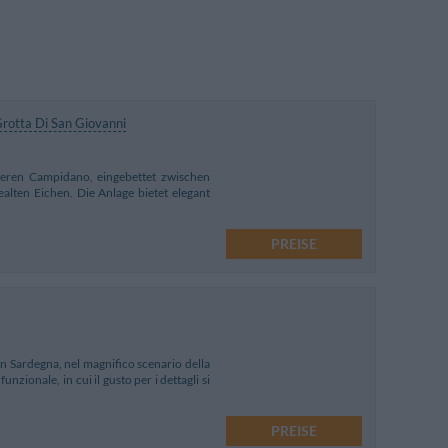
rotta Di San Giovanni
leren Campidano, eingebettet zwischen
lten Eichen. Die Anlage bietet elegant
PREISE
 in Sardegna, nel magnifico scenario della
unzionale, in cui il gusto per i dettagli si
PREISE