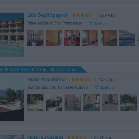
Lido Degli Spagnoli
26.44 km
Viale Adriatico Snc
,
Portoscuso
Stadtplan
tet PRIVATE ANGEBOTE im InItalia Club an!
Hotel Villa Belfiori
40.77 km
Via Vespucci 51
,
Torre Dei Corsari
Stadtplan
Hotel Su Giganti
77.22 km