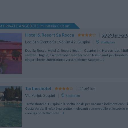
tet PRIVATE ANGEBOTE im InItalia Club an!
Hotel & Resort Sa Rocca
20.59 km von G
Loc. San Giorgio Ss 196 Km 42
,
Guspini
Stadtplan
Das Sa Rocca Hotel & Resort liegt in Guspini im Herzen des Mitt
sanften Hügeln, farbenfroher mediterraner Natur und jahrhundertea
eingerichtete Untetrkünfte verschiedener Kategor...
Tartheshotel
21.64 km
Via Parigi
,
Guspini
Stadtplan
Tartheshotel di Guspini è la scelta ideale per vacanze indimenticabili
Costa Verde. Il relax è garantito in eleganti camere dallo stile sobrio e f
coniuga perfettamente...