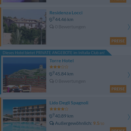
Residenza Locci
44.46 km
0 Bewertungen
PREISE
Dieses Hotel bietet PRIVATE ANGEBOTE im InItalia Club an!
Torre Hotel
45.84 km
0 Bewertungen
PREISE
Lido Degli Spagnoli
40.89 km
Außergewöhnlich
9.5
/10
PREISE