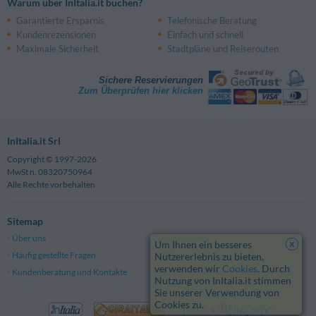
Warum über InItalia.it buchen?
Garantierte Ersparnis
Telefonische Beratung
Kundenrezensionen
Einfach und schnell
Maximale Sicherheit
Stadtpläne und Reiserouten
Sichere Reservierungen
Zum Überprüfen hier klicken
InItalia.it Srl
Copyright © 1997-2026
MwSt n. 08320750964
Alle Rechte vorbehalten
Sitemap
Über uns
Impressum
x
Um Ihnen ein besseres
Häufig gestellte Fragen
Datenschutz
Nutzererlebnis zu bieten,
verwenden wir
Cookies
. Durch
Kundenberatung und Kontakte
Allgemeine Geschäftsbedingungen
Nutzung von InItalia.it stimmen
Sie unserer Verwendung von
Cookies zu.