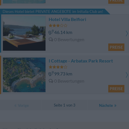
Dieses Hotel bietet PRIVATE ANGEBOTE im InItalia Club an!
Hotel Villa Belfiori
46.14 km
0 Bewertungen
PREISE
I Cottage - Arbatax Park Resort
99.73 km
0 Bewertungen
PREISE
Seite 1 von 3
Vorige
Nächste