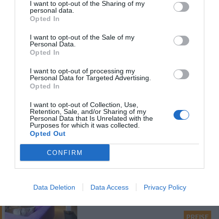
I want to opt-out of the Sharing of my
PREISE
personal data.
Opted In
Hotel Solki
I want to opt-out of the Sale of my
Personal Data.
44.89 km
Opted In
0 Bewertungen
I want to opt-out of processing my
PREISE
Personal Data for Targeted Advertising.
Opted In
Diecizero Contemporany Art Hotel
I want to opt-out of Collection, Use,
Retention, Sale, and/or Sharing of my
Personal Data that Is Unrelated with the
41.04 km
Purposes for which it was collected.
0 Bewertungen
Opted Out
PREISE
CONFIRM
Le Torri
31.55 km
Data Deletion
Data Access
Privacy Policy
Hervorragend
9.1
/10
PREISE