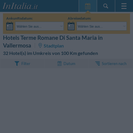
Startseite
Ankunftsdatum:
Abreisedatum:
Meine
Wählen Sie aus...
Wählen Sie aus...
Reservierungen
Erwachsene:
Reisedaten noch unbekannt
Kinder:
Hotels Terme Romane Di Santa Maria in
SUCHEN
InItalia Club
Vallermosa
Stadtplan
Sprache
32 Hotel(s) im Umkreis von 100 Km gefunden
Sortieren nach
Filter
Datum