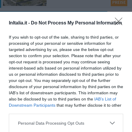
PREISE
Dieses Hotel bietet PRIVATE ANGEBOTE im InItalia Club an!
Anaele House B&B
InItalia.it -
Do Not Process My Personal Information
49.24 km
0 Bewertungen
If you wish to opt-out of the sale, sharing to third parties, or
processing of your personal or sensitive information for
targeted advertising by us, please use the below opt-out
PREISE
section to confirm your selection. Please note that after your
opt-out request is processed you may continue seeing
Cerdena Rooms
interest-based ads based on personal information utilized by
33.02 km
us or personal information disclosed to third parties prior to
Fabelhaft
8.7
/10
your opt-out. You may separately opt-out of the further
disclosure of your personal information by third parties on the
IAB’s list of downstream participants. This information may
PREISE
also be disclosed by us to third parties on the
IAB’s List of
Downstream Participants
that may further disclose it to other
Hotel Punta Giara
third parties.
40.52 km
Personal Data Processing Opt Outs
Hervorragend
9.2
/10