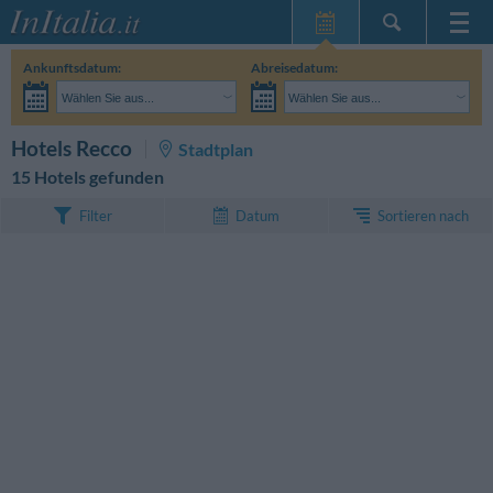
Startseite
Ankunftsdatum:
Abreisedatum:
Meine
Wählen Sie aus...
Wählen Sie aus...
Reservierungen
Erwachsene:
Reisedaten noch unbekannt
Kinder:
SUCHEN
Hotels Recco
Stadtplan
InItalia Club
15 Hotels gefunden
Sprache
Sortieren nach
Filter
Datum