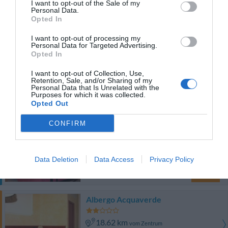
I want to opt-out of the Sale of my
Außergewöhnlich
9.6
/10
Personal Data.
PREISE
Opted In
I want to opt-out of processing my
Locanda di Palazzo Cicala
Personal Data for Targeted Advertising.
Opted In
17.87 km
vom Zentrum
I want to opt-out of Collection, Use,
Sehr gut
8.2
/10
Retention, Sale, and/or Sharing of my
Personal Data that Is Unrelated with the
PREISE
Purposes for which it was collected.
Opted Out
Dieses Hotel bietet PRIVATE ANGEBOTE im InItalia Club an!
CONFIRM
Hotel Armonia
18.41 km
vom Zentrum
Data Deletion
Data Access
Privacy Policy
Gut
7.5
/10
PREISE
Albergo Acquaverde
18.62 km
vom Zentrum