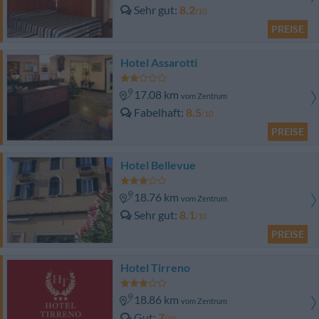
Sehr gut
8.2
/10
PREISE
Hotel Assarotti
17.08 km
vom Zentrum
Fabelhaft
8.5
/10
PREISE
Hotel Bellevue
18.76 km
vom Zentrum
Sehr gut
8.1
/10
PREISE
Hotel Tirreno
18.86 km
vom Zentrum
Gut
7
/10