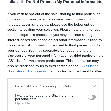
17.56 km
vom Zentrum
InItalia.it -
Do Not Process My Personal Information
Hervorragend
9.4
/10
PREISE
If you wish to opt-out of the sale, sharing to third parties, or
processing of your personal or sensitive information for
targeted advertising by us, please use the below opt-out
Best Western Metropoli
section to confirm your selection. Please note that after your
opt-out request is processed you may continue seeing
17.60 km
vom Zentrum
interest-based ads based on personal information utilized by
Hervorragend
9.4
/10
us or personal information disclosed to third parties prior to
PREISE
your opt-out. You may separately opt-out of the further
disclosure of your personal information by third parties on the
Hotel Helvetia
IAB’s list of downstream participants. This information may
also be disclosed by us to third parties on the
IAB’s List of
Downstream Participants
that may further disclose it to other
18.20 km
vom Zentrum
third parties.
Sehr gut
8.3
/10
PREISE
Personal Data Processing Opt Outs
I want to opt-out of the Sharing of my
Best Western Hotel Porto Antico
personal data.
Opted In
18.17 km
vom Zentrum