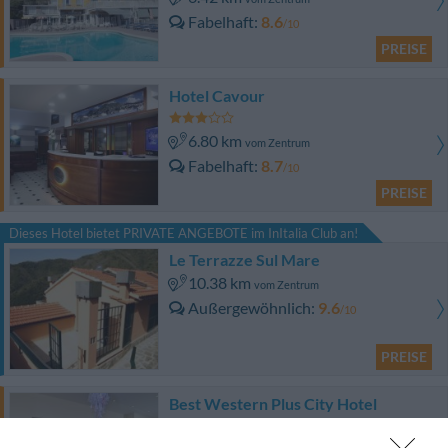
Fabelhaft
8.6
/10
PREISE
Hotel Cavour
6.80 km
vom Zentrum
Fabelhaft
8.7
/10
PREISE
Dieses Hotel bietet PRIVATE ANGEBOTE im InItalia Club an!
Le Terrazze Sul Mare
10.38 km
vom Zentrum
Außergewöhnlich
9.6
/10
PREISE
Best Western Plus City Hotel