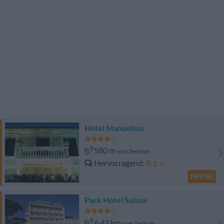
Hotel Manuelina
580 m
vom Zentrum
Hervorragend
9.1
/10
PREISE
Park Hotel Suisse
6.42 km
vom Zentrum