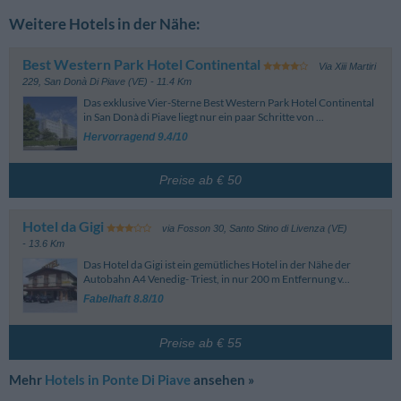
Weitere Hotels in der Nähe:
Best Western Park Hotel Continental
Via Xiii Martiri
229
,
San Donà Di Piave (VE)
- 11.4 Km
Das exklusive Vier-Sterne Best Western Park Hotel Continental
in San Donà di Piave liegt nur ein paar Schritte von ...
Hervorragend 9.4/10
Preise ab € 50
Hotel da Gigi
via Fosson 30
,
Santo Stino di Livenza (VE)
- 13.6 Km
Das Hotel da Gigi ist ein gemütliches Hotel in der Nähe der
Autobahn A4 Venedig- Triest, in nur 200 m Entfernung v...
Fabelhaft 8.8/10
Preise ab € 55
Mehr
Hotels in Ponte Di Piave
ansehen »