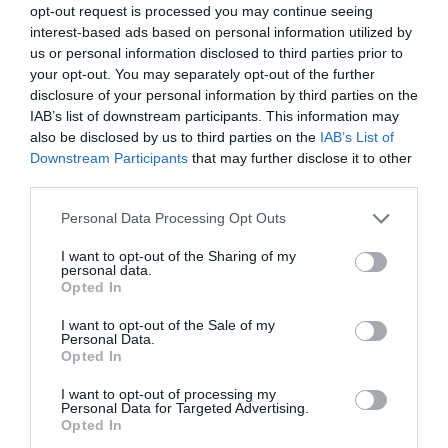
Eindruck, klappriges Regal mit abgegriffenen Zeitschriften, Sofas und
opt-out request is processed you may continue seeing
Sessel mit abgewetzten Decken - könnte mit wenigen Handgriffen
interest-based ads based on personal information utilized by
verschönert werden - warum geschieht das nicht?
us or personal information disclosed to third parties prior to
Fazit: Nichts für Luxusgeschöpfe; Haus an sich zwar schön und gemütlich,
your opt-out. You may separately opt-out of the further
in die Einrichtung müßte aber ein wenig investiert werden, der
disclosure of your personal information by third parties on the
schwerwiegendste Nachteil ist sicher die Hellhörigkeit. Umgebung wäre
zwar toll für Ruhesuchende, aber die Geräusche aus den Nachbarzimmern
IAB’s list of downstream participants. This information may
können sehr störend sein; Personal SEHR nett. Lage sehr guter
also be disclosed by us to third parties on the
IAB’s List of
Ausgangspunkt für zahlreiche Ausflüge.
Downstream Participants
that may further disclose it to other
Würden Sie in diesem Hotel wieder nächtigen?
WEISS NICHT
third parties.
details
Personal Data Processing Opt Outs
Helmut
3.3
I want to opt-out of the Sharing of my
Österreich
/10
personal data.
Opted In
April 2011
Paar über 35 Jahre
I want to opt-out of the Sale of my
Personal Data.
Es waren 2 schrecklich laute Nächte, kein Service - außer von der
Putzfrau, die war aber nett. Ein ganzjährig geöffneter Betrieb ohne
Opted In
Küche.....?
I want to opt-out of processing my
Viel Geld für ....?
Personal Data for Targeted Advertising.
Opted In
Meine Frau und ich kommen nicht wieder.