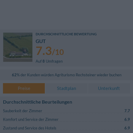
DURCHSCHNITTLICHE BEWERTUNG
GUT
7.3
/
10
Auf
8
Umfragen
62
% der Kunden würden
Agriturismo Rechsteiner
wieder buchen
Preise
Stadtplan
Unterkunft
Durchschnittliche Beurteilungen
Sauberkeit der Zimmer
7.7
Komfort und Service der Zimmer
6.9
Zustand und Service des Hotels
6.9