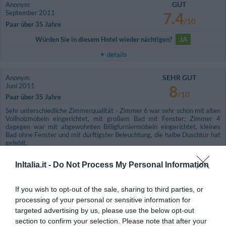
GUT
Anonym
September 2011
7.4
/10
Paar über 35 Jahre
Würden Sie in diesem Hotel wieder nächtigen?
JA
details
SEHR GUT
Anonym
Juni 2011
8
/10
Paar über 35 Jahre
Sehr unterschiedliche Zimmerqualität - Zimmer 6 war sehr schön mit alten
Vollholzmöbeln eingerichtet, mit großem Bad mit Fenster; Zimmer 4
dagegen war mit abgewohnten Billigfurniermöbeln eingerichtet, kleines
Bad ohne Fenster und mit dürftigster Beleuchtung, die halbe Duschtür hat
gefehlt.
Dennoch angenehme Atmosphäre, draußen sehr ruhig. Angenehmes
InItalia.it -
Do Not Process My Personal Information
Schlafen bei offenem Fenster, aber der größte Nachteil - sehr hellhörig von
den anderen Zimmern (Klospülung, Schritte, usw.).
Restaurant sehr nett - gutes Essen, sympathische Bedienung; schöne
If you wish to opt-out of the sale, sharing to third parties, or
Terrasse wäre vorhanden, wird aber nicht benutzt; schöner Laubengang
processing of your personal or sensitive information for
leider mit Plastikmarkisen abgeschlossen, wäre schöner ohne diese.
targeted advertising by us, please use the below opt-out
Aufgang zu den Zimmern macht leider einen unnötigerweise schlechten
section to confirm your selection. Please note that after your