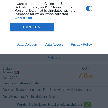
Würden Sie in diesem Hotel wieder nächtigen?
NEIN
I want to opt-out of Collection, Use,
Retention, Sale, and/or Sharing of my
Personal Data that Is Unrelated with the
details
Purposes for which it was collected.
Opted Out
AUSSERGEWÖHNLICH
Gerda
Österreich
9.5
CONFIRM
/10
September 2010
Paar unter 35 Jahren
Sehr angenehme Atmosphäre, jederzeit gern wieder!
Data Deletion
Data Access
Privacy Policy
Würden Sie in diesem Hotel wieder nächtigen?
JA
details
GUT
Stefan
Schweiz
7.8
/10
April 2010
Familie mit älteren Kindern
Dass das Restaurant nur von Do - So bewirtet wird, ist ärgerlich.
Der Weinverkauf sollte aktiver erfolgen.
Würden Sie in diesem Hotel wieder nächtigen?
JA