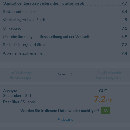
Qualität der Beratung seitens des Hotelpersonals
7.7
Restaurant und Bar
8.4
Verbindungen in die Stadt
5
Umgebung
9.1
Übereinstimmung mit Beschreibung auf der Webseite
5.9
Preis- Leistungsverhältnis
7.2
Allgemeine Zufriedenheit
7.4
Nachfolgende
Vorherige
Seite 1-1
Bewertungen
Bewertungen
GUT
Anonym
September 2011
7.2
/10
Paar über 35 Jahre
Würden Sie in diesem Hotel wieder nächtigen?
JA
details