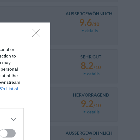
AUSSERGEWÖHNLICH
9.6
/10
details
sonal or
ection to
SEHR GUT
8.2
ou may
/10
 personal
details
out of the
 downstream
B’s List of
HERVORRAGEND
9.2
/10
details
AUSSERGEWÖHNLICH