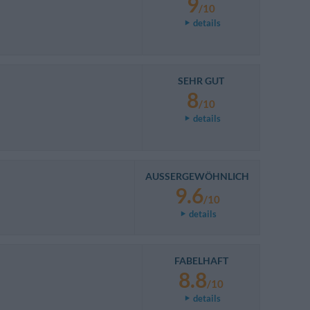
9
/10
details
SEHR GUT
8
/10
details
AUSSERGEWÖHNLICH
9.6
/10
details
FABELHAFT
8.8
/10
details