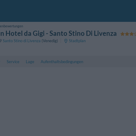
enbewertungen
 Hotel da Gigi
- Santo Stino Di Livenza
29
Santo Stino di Livenza
(Venedig)
Stadtplan
r
Service
Lage
Aufenthaltsbedingungen