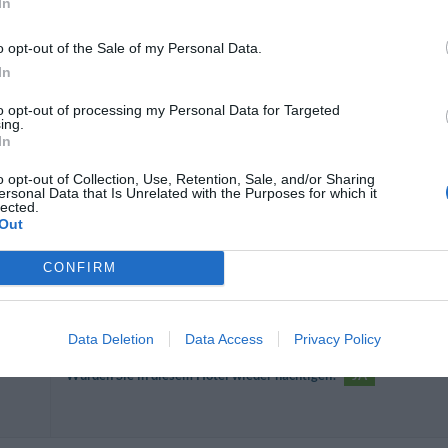
In
Würden Sie in diesem Hotel wieder nächtigen?
JA
e
o opt-out of the Sale of my Personal Data.
In
to opt-out of processing my Personal Data for Targeted
ing.
Würden Sie in diesem Hotel wieder nächtigen?
WEISS NICHT
In
o opt-out of Collection, Use, Retention, Sale, and/or Sharing
ersonal Data that Is Unrelated with the Purposes for which it
lected.
Out
Würden Sie in diesem Hotel wieder nächtigen?
JA
CONFIRM
e
Data Deletion
Data Access
Privacy Policy
Würden Sie in diesem Hotel wieder nächtigen?
JA