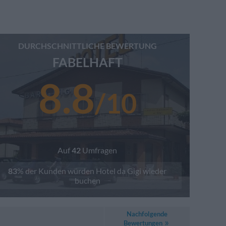
DURCHSCHNITTLICHE BEWERTUNG
FABELHAFT
8.8
/
10
Auf
42
Umfragen
83
% der Kunden würden
Hotel da Gigi
wieder
buchen
Nachfolgende
Bewertungen