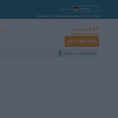
Deutsch
Sprache
Italiano
Startseite
Meine Reservierungen
InItalia Club
English
Français
€ 55
Preise ab
Español
Bestpreisgarantie
Русский
JETZT BUCHEN
Português
Polski
Zurück zur Unterkunft