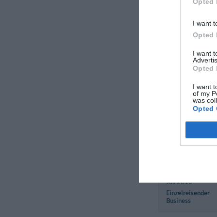
Opted 
September 2012
Paar über 35 Jahr
I want t
Opted 
Dagmara
I want 
Polen
Advertis
August 2011
Opted 
I want t
of my P
was col
Massimo
Opted 
Italien
September 2010
Paar über 35 Jahr
Matteo
Italien
Juli 2010
Einzelreisender
Business