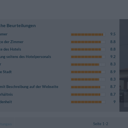
che Beurteilungen
immer
9.5
ce der Zimmer
8.8
ce des Hotels
8.8
ung seitens des Hotelpersonals
9.2
r
8.3
e Stadt
8.9
8.3
mit Beschreibung auf der Webseite
8.7
rhältnis
8.7
denheit
9
Seite 1-2
rtungen