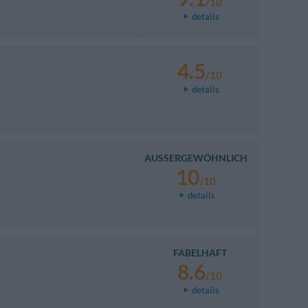
/10
details
4.5
/10
details
AUSSERGEWÖHNLICH
10
/10
details
FABELHAFT
8.6
/10
details