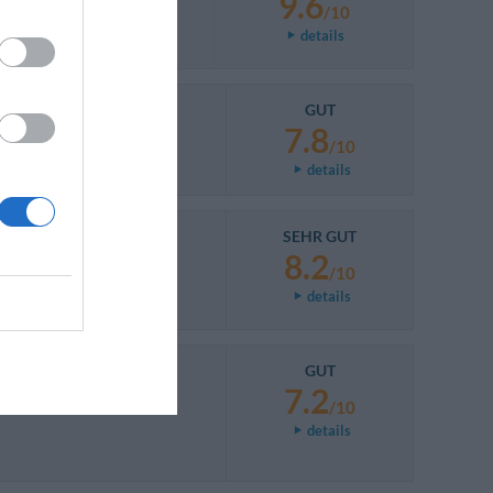
9.6
/10
details
GUT
7.8
/10
details
SEHR GUT
8.2
/10
details
GUT
7.2
/10
details