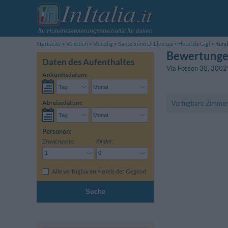
Ihr Hotelreservierungsspezialist für Italien
Startseite
Venetien
Venedig
Santo Stino Di Livenza
Hotel da Gigi
Kund
Bewertungen
Daten des Aufenthaltes
Via Fosson 30
,
300
Ankunftsdatum:
Abreisedatum:
Verfügbare Zimme
Personen:
Erwachsene:
Kinder:
Alle verfügbaren Hotels der Gegend
Suche