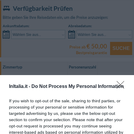
Verfügbarkeit Prüfen
Bitte geben Sie Ihre Reisedaten ein, um die Preise anzuzeigen:
Ankunftsdatum:
Abreisedatum:
Wählen Sie aus...
Wählen Sie aus...
€ 50,00
Preise ab
SUCHE
Bestpreisgarantie
Zimmertyp
Personenanzahl
Einzelzimmer
1
PREISE ANZEIGEN
InItalia.it -
Do Not Process My Personal Information
Doppelbettzimmer
2
PREISE ANZEIGEN
Dreibettzimmer
3
PREISE ANZEIGEN
If you wish to opt-out of the sale, sharing to third parties, or
processing of your personal or sensitive information for
Doppelbettzimmer Superior
2
PREISE ANZEIGEN
targeted advertising by us, please use the below opt-out
Familienzimmer (2 Erwachsene + 2
section to confirm your selection. Please note that after your
4
PREISE ANZEIGEN
Kinder)
opt-out request is processed you may continue seeing
interest-based ads based on personal information utilized by