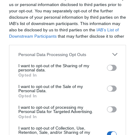
Die 58 Zimmer des Hotels, größtenteils mit Parkettboden, sind mit bestem
us or personal information disclosed to third parties prior to
Vier-Sterne-Komfort ausgestattet.
your opt-out. You may separately opt-out of the further
Die großen, gemütlichen Superior-Zimmer sind in warmen Farbtönen, mit
disclosure of your personal information by third parties on the
edlen Textilien und Kirschholzmöbeln geschmackvoll eingerichtet.
IAB’s list of downstream participants. This information may
Viele der Zimmer verfügen über elegante Marmor-Bäder.
also be disclosed by us to third parties on the
IAB’s List of
Downstream Participants
that may further disclose it to other
Dank des kabellosen Internetzugangs der neuesten Generation und dem
Pay-TV-Paket „Sky Gold“ bleiben Gäste auch im eigenen Zimmer in
third parties.
Verbindung mit der gesamten Welt.
Personal Data Processing Opt Outs
Verfügbare Zimmer: Einzelzimmer, Doppelbettzimmer, Dreibettzimmer,
Doppelbettzimmer Superior, Familienzimmer (2 Erwachsene + 2 Kinder).
I want to opt-out of the Sharing of my
personal data.
Opted In
Im Preis inbegriffene Leistungen
I want to opt-out of the Sale of my
Personal Data.
Aufzug
Fernsehzimmer
Opted In
Beschreibung der
Fotokopier - Service
Gepäckaufbewahrung
Sitzungssäle/Tagungssäle/Kongresssäle
Hotelparkplatz mit eigener
Kleinere Haustiere werden
I want to opt-out of processing my
Garage
akzeptiert
Personal Data for Targeted Advertising.
Der Businessbereich bietet vielseitige und funktionell ausgestattete
Opted In
Klimaanlage in den
Lesezimmer
Leistungen gegen Bezahlung
Tagungsräume mit natürlicher Beleuchtung, in denen bis zu 150 Personen
Gemeinschaftsräumen
Mehrsprachiges Personal
Platz finden.
I want to opt-out of Collection, Use,
Portier
Rasches Ein- und Auschecken
Überdachter Hotelparkplatz
Arzt vor Ort
Retention, Sale, and/or Sharing of my
Auf Anfrage werden Cocktails, Kaffeepausen und „Light Lunches“