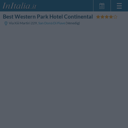
Best Western Park Hotel Continental
Startseite
Via Xiii Martiri 229
,
San Donà Di Piave
(Venedig)
Meine
Reservierungen
InItalia Club
Sprache