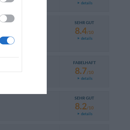
details
SEHR GUT
8.4
/10
details
FABELHAFT
8.7
/10
details
SEHR GUT
8.2
/10
details