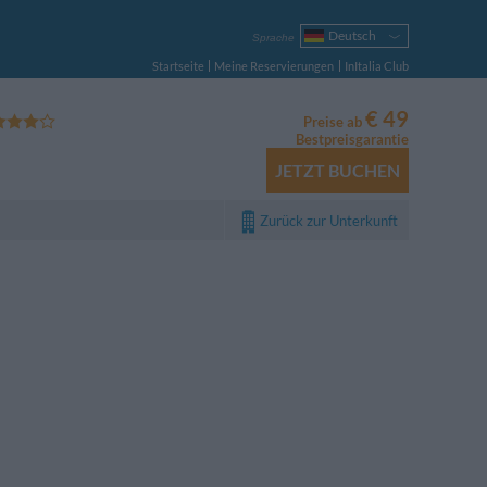
Deutsch
Sprache
Italiano
Startseite
Meine Reservierungen
InItalia Club
English
Français
€ 49
Preise ab
Español
Bestpreisgarantie
Русский
JETZT BUCHEN
Português
Polski
Zurück zur Unterkunft