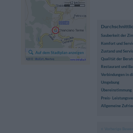
Durchschnittli
Sauberkeit der Z
Komfort und Servi
Zustand und Servi
Auf dem Stadtplan anzeigen
Qualität der Berat
Restaurant und Ba
Verbindungen in di
Umgebung
Übereinstimmung 
Preis- Leistungsve
Allgemeine Zufrie
Vorherige Bewe