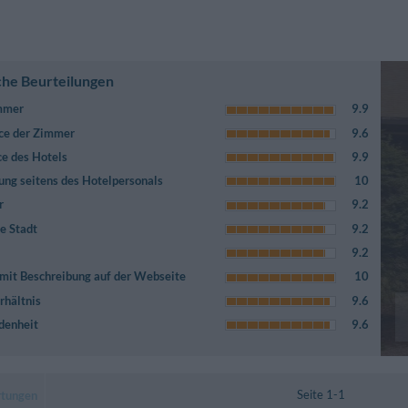
che Beurteilungen
immer
9.9
ce der Zimmer
9.6
ce des Hotels
9.9
ung seitens des Hotelpersonals
10
r
9.2
e Stadt
9.2
9.2
mit Beschreibung auf der Webseite
10
rhältnis
9.6
denheit
9.6
Seite 1-1
rtungen