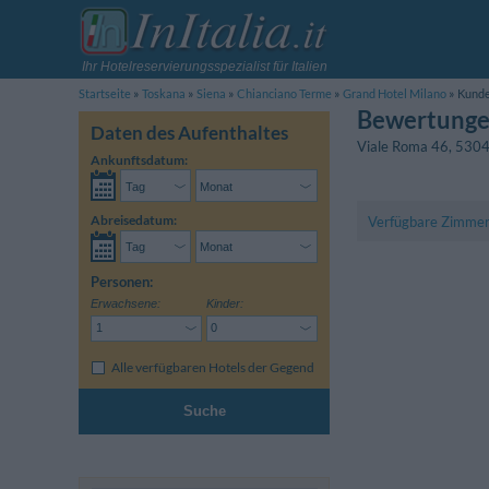
Ihr Hotelreservierungsspezialist für Italien
Startseite
Toskana
Siena
Chianciano Terme
Grand Hotel Milano
Kund
Bewertunge
Daten des Aufenthaltes
Viale Roma 46
,
530
Ankunftsdatum:
Abreisedatum:
Verfügbare Zimme
Personen:
Erwachsene:
Kinder:
Alle verfügbaren Hotels der Gegend
Suche