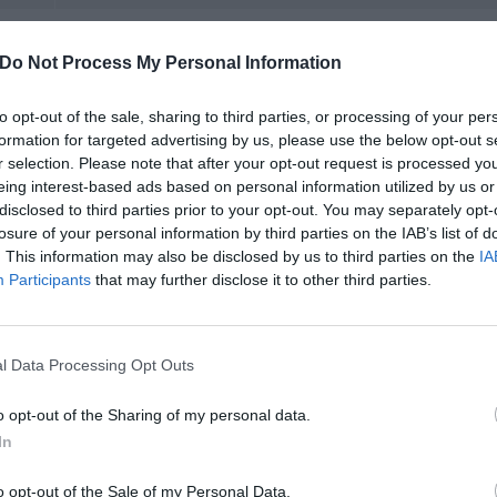
Do Not Process My Personal Information
on
Würden Sie in diesem Hotel wieder nächtigen?
JA
to opt-out of the sale, sharing to third parties, or processing of your per
e
formation for targeted advertising by us, please use the below opt-out s
r selection. Please note that after your opt-out request is processed y
eing interest-based ads based on personal information utilized by us or
Accogliente!
disclosed to third parties prior to your opt-out. You may separately opt-
Würden Sie in diesem Hotel wieder nächtigen?
JA
losure of your personal information by third parties on the IAB’s list of
. This information may also be disclosed by us to third parties on the
IA
Participants
that may further disclose it to other third parties.
Würden Sie in diesem Hotel wieder nächtigen?
JA
l Data Processing Opt Outs
e
o opt-out of the Sharing of my personal data.
In
Würden Sie in diesem Hotel wieder nächtigen?
JA
o opt-out of the Sale of my Personal Data.