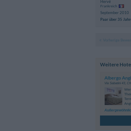
Hervé
Frankreich
September 2010
Paar über 35 Jahr
Vorherige Bewe
Weitere Hotel
Albergo Angi
Via Sabatini 43
,
Ch
Weni
The
Term
Angi
Außergewöhnlic