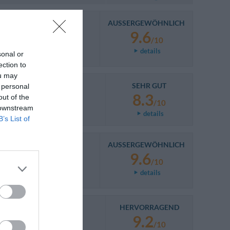
AUSSERGEWÖHNLICH
9.6
/10
details
sonal or
ection to
ou may
SEHR GUT
 personal
8.3
out of the
/10
 downstream
details
B’s List of
AUSSERGEWÖHNLICH
9.6
/10
details
HERVORRAGEND
9.2
/10