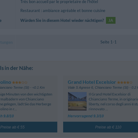
Très bon accueil par le proprietaire de l'hôtel
Restaurant : ambiance agréable et bonne cuisine
e
Würden Sie in diesem Hotel wieder nächtigen?
JA
Seite 1-1
rtungen
s in der Nähe:
olino
Grand Hotel Excelsior
ianciano Terme (SI)
- <0.1 Km
Viale S Agnese 6
,
Chianciano Terme (SI)
- 0.2
ge Minuten von den wichtigsten
Il Grand Hotel Excelsior di
rmalbädern von Chianciano
Chianciano Terme, in originario
e gelegen, lädt Sie das Herberge
liberty, nel corso degli anni è st
olino in r...
rinnovato ...
h 9.8/10
Hervorragend 9.3/10
Preise ab € 55
Preise ab € 110