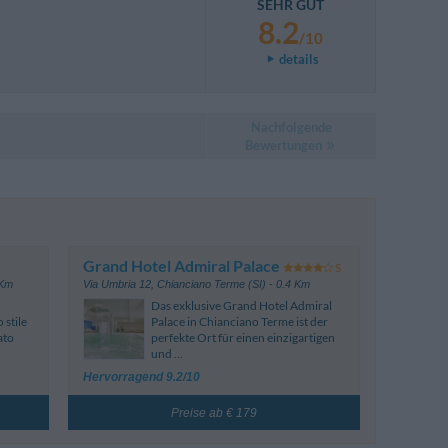
SEHR GUT
8.2
/10
details
Nachfolgende
Bewertungen
Grand Hotel Admiral Palace
 Km
Via Umbria 12
,
Chianciano Terme (SI)
- 0.4 Km
Das exklusive Grand Hotel Admiral
 stile
Palace in Chianciano Terme ist der
ato
perfekte Ort für einen einzigartigen
und ...
Hervorragend 9.2/10
Preise ab € 179