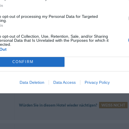
e
In
to opt-out of processing my Personal Data for Targeted
ing.
In
Consigliabile.
o opt-out of Collection, Use, Retention, Sale, and/or Sharing
Würden Sie in diesem Hotel wieder nächtigen?
JA
en
ersonal Data that Is Unrelated with the Purposes for which it
lected.
Out
CONFIRM
Würden Sie in diesem Hotel wieder nächtigen?
JA
ren
Data Deletion
Data Access
Privacy Policy
Würden Sie in diesem Hotel wieder nächtigen?
WEISS NICHT