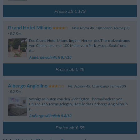
Wichtig: Die aufgeführten Fristen beziehen sich auf jene der Standard-
Reservierung. Je nach Buchungszeitraum, Zimmer und ausgewähltem Tarif
unterliegen diese Veränderungen. Achten Sie daher bei der Reservierung
Preise ab € 179
auf die Details der einzelnen Tarife.
Grand Hotel Milano
Viale Roma 46
,
Chianciano Terme (SI)
- 0.2 Km
Das Grand Hotel Milano liegt im Herzen des Thermalzentrums
von Chianciano, nur 100 Meter vom Park „Acqua Santa“ und
d...
Außergewöhnlich 9.7/10
Preise ab € 49
Albergo Angiolino
Via Sabatini 43
,
Chianciano Terme (SI)
- 0.2 Km
Wenige Minuten von den wichtigsten Thermalbädern von
Chianciano Terme gelegen, lädt Sie das Herberge Angiolino in
r...
Außergewöhnlich 9.8/10
Preise ab € 55