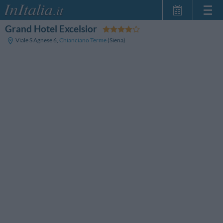
Grand Hotel Excelsior
Startseite
Viale S Agnese 6
,
Chianciano Terme
(Siena)
Meine
Reservierungen
InItalia Club
Sprache