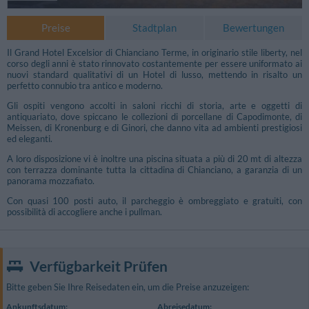
Preise
Stadtplan
Bewertungen
Il Grand Hotel Excelsior di Chianciano Terme, in originario stile liberty, nel
corso degli anni è stato rinnovato costantemente per essere uniformato ai
nuovi standard qualitativi di un Hotel di lusso, mettendo in risalto un
perfetto connubio tra antico e moderno.
Gli ospiti vengono accolti in saloni ricchi di storia, arte e oggetti di
antiquariato, dove spiccano le collezioni di porcellane di Capodimonte, di
Meissen, di Kronenburg e di Ginori, che danno vita ad ambienti prestigiosi
ed eleganti.
A loro disposizione vi è inoltre una piscina situata a più di 20 mt di altezza
con terrazza dominante tutta la cittadina di Chianciano, a garanzia di un
panorama mozzafiato.
Con quasi 100 posti auto, il parcheggio è ombreggiato e gratuiti, con
possibilità di accogliere anche i pullman.
Verfügbarkeit Prüfen
Bitte geben Sie Ihre Reisedaten ein, um die Preise anzuzeigen:
Ankunftsdatum:
Abreisedatum: