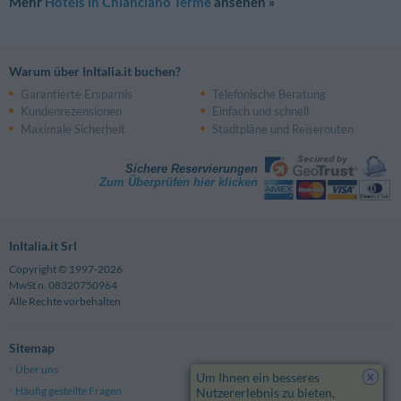
Mehr
Hotels in Chianciano Terme
ansehen »
Warum über InItalia.it buchen?
Garantierte Ersparnis
Telefonische Beratung
Kundenrezensionen
Einfach und schnell
Maximale Sicherheit
Stadtpläne und Reiserouten
Sichere Reservierungen
Zum Überprüfen hier klicken
InItalia.it Srl
Copyright © 1997-2026
MwSt n. 08320750964
Alle Rechte vorbehalten
Sitemap
Über uns
Impressum
x
Um Ihnen ein besseres
Häufig gestellte Fragen
Datenschutz
Nutzererlebnis zu bieten,