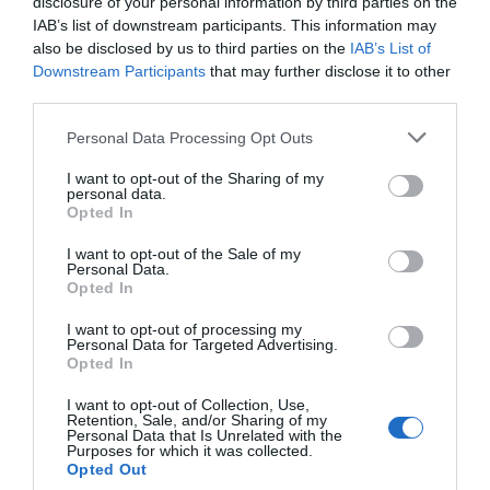
disclosure of your personal information by third parties on the
IAB’s list of downstream participants. This information may
Services included in the price
also be disclosed by us to third parties on the
IAB’s List of
Downstream Participants
that may further disclose it to other
24 Hour Reception Desk
Air-conditioning in public areas
third parties.
Restaurant and bar
Internet connection
Left-luggage Facilities
Multilingual staff
Outdoor swimming pool
Personal Data Processing Opt Outs
Il ristorante propone una cucina tipica salentina con un tocco di gustosa
Safe-deposit box
Tennis Court
Services available for a fee
creatività.
Tourist Information Offices
I want to opt-out of the Sharing of my
Le tre antiche pajare con camino ciascuna sono il posto ideale per le cene
personal data.
Banquet / Reception Hall
Bar
speciali o romantici, adatti ciascuna per un massimo 10 persone.
Opted In
Features of the hotel
Bicycle Hire
Bike Rides
Car Hire
City Tours
I want to opt-out of the Sale of my
Garden
Gay Friendly
Coffee Lounge
Cycling
Personal Data.
Rooms for Non-Smokers
Terrace
Daily papers
Dietetic Cuisine
Opted In
Wheelchair Accessible
Wheelchair Accessible Rooms
Excursions
Fax Service
Environment
Group Catering
International Cuisine
I want to opt-out of processing my
Personal Data for Targeted Advertising.
Ironing Room
Laundry Room
Opted In
Medical Service
Motorbike / Scooter Hire
Photocopying Service
Receptions / Banquets /
I want to opt-out of Collection, Use,
Ceremonies
Retention, Sale, and/or Sharing of my
Restaurant
Snack bar
Personal Data that Is Unrelated with the
Purposes for which it was collected.
Transport to/from the Airport
Transport to/from the Beach
Opted Out
Typical local cuisine