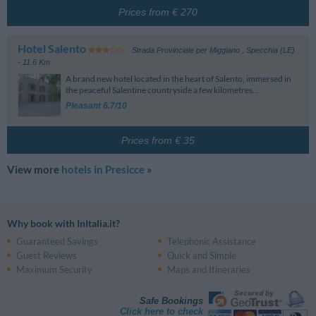
Prices from € 270
Hotel Salento
Strada Provinciale per Miggiano
,
Specchia (LE)
- 11.6 Km
A brand new hotel located in the heart of Salento, immersed in
the peaceful Salentine countryside a few kilometres...
Pleasant 6.7/10
Prices from € 35
View more
hotels in Presicce
»
Why book with InItalia.it?
Guaranteed Savings
Telephonic Assistance
Guest Reviews
Quick and Simple
Maximum Security
Maps and Itineraries
Safe Bookings
Click here to check