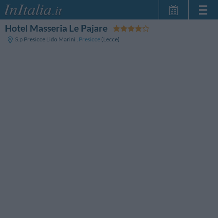
Hotel Masseria Le Pajare
Home Page
S.p Presicce Lido Marini
,
Presicce
(Lecce)
My Reservations
InItalia Club
Language