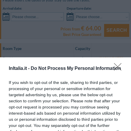
Please insert the dates of your stay to see the rates:
Arrival date:
Departure date:
Please choose...
Please choose...
€ 64.00
Prices from
SEARCH
Best Price Guaranteed
Room Type
Capacity
Double
2
SHOW RATES
InItalia.it -
Do Not Process My Personal Information
Triple
3
SHOW RATES
Superior Double
2
SHOW RATES
If you wish to opt-out of the sale, sharing to third parties, or
processing of your personal or sensitive information for
Tutte le camere sono finemente arredate in stile tradizionale mediterraneo
sono dotate di aria condizionata riscaldamento, TV color Satellitare,
targeted advertising by us, please use the below opt-out
telefono, frigo bar, servizi privati con asciugacapelli.
section to confirm your selection. Please note that after your
opt-out request is processed you may continue seeing
Le camere si trovano tutte al pian terreno, con un terrazzino attrezzato di
tavoli e sedie.
interest-based ads based on personal information utilized by
us or personal information disclosed to third parties prior to
Rooms available: Double, Triple, Superior Double.
your opt-out. You may separately opt-out of the further