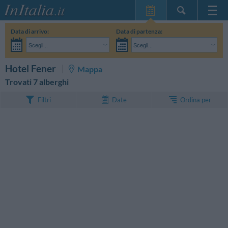
Home Page
Data di arrivo:
Data di partenza:
Le mie Prenotazioni
Scegli...
Scegli...
InItalia Club
Adulti:
Non ho ancora deciso le date del mio soggiorno
Bambini:
CERCA
Hotel Fener
Mappa
Lingua
Trovati 7 alberghi
Ordina per
Filtri
Date