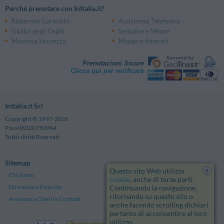
Perché prenotare con InItalia.it?
Risparmio Garantito
Assistenza Telefonica
Giudizi degli Ospiti
Semplice e Veloce
Massima Sicurezza
Mappe e Itinerari
Prenotazioni Sicure
Clicca qui per verificare
InItalia.it Srl
Copyright © 1997-2026
P.iva 08320750964
Tutti i diritti Riservati
Sitemap
x
Questo sito Web utilizza
Chi Siamo
Note Legali
cookie
, anche di terze parti.
Domande e Risposte
Privacy
Continuando la navigazione,
ritornando su questo sito o
Assistenza Clienti e Contatti
Termini e Condizioni generali
anche facendo scrolling dichiari
pertanto di acconsentire al loro
utilizzo.