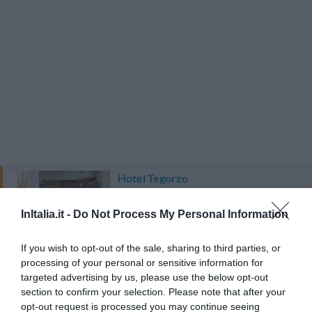
Hotel Tegorzo
670 m
dal centro
InItalia.it -
Do Not Process My Personal Information
0 Recensioni
TARIFFE
If you wish to opt-out of the sale, sharing to third parties, or
processing of your personal or sensitive information for
targeted advertising by us, please use the below opt-out
Hotel Corone
section to confirm your selection. Please note that after your
opt-out request is processed you may continue seeing
14.42 km
dal centro