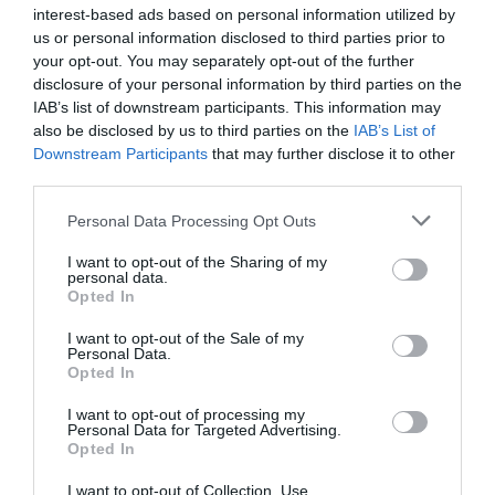
interest-based ads based on personal information utilized by
Eccellente
9
/10
us or personal information disclosed to third parties prior to
TARIFFE
your opt-out. You may separately opt-out of the further
disclosure of your personal information by third parties on the
Hotel Villaguarda Landscape Experience
IAB’s list of downstream participants. This information may
also be disclosed by us to third parties on the
IAB’s List of
Downstream Participants
that may further disclose it to other
16.57 km
dal centro
third parties.
Eccezionale
9.5
/10
TARIFFE
Personal Data Processing Opt Outs
I want to opt-out of the Sharing of my
Hotel Asolo
personal data.
Opted In
13.98 km
dal centro
I want to opt-out of the Sale of my
Eccezionale
9.7
/10
Personal Data.
TARIFFE
Opted In
I want to opt-out of processing my
Hotel San Marco
Personal Data for Targeted Advertising.
Opted In
16.36 km
dal centro
I want to opt-out of Collection, Use,