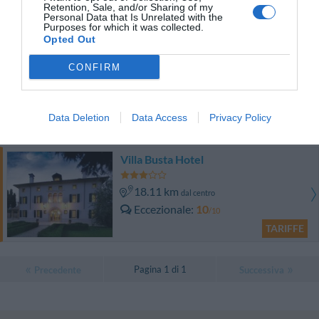
0 Recensioni
Retention, Sale, and/or Sharing of my
Personal Data that Is Unrelated with the
TARIFFE
Purposes for which it was collected.
Opted Out
Albergo Ristorante Grappolo D'Oro
CONFIRM
18.24 km
dal centro
Eccezionale
9.6
/10
Data Deletion
Data Access
Privacy Policy
TARIFFE
Villa Busta Hotel
18.11 km
dal centro
Eccezionale
10
/10
TARIFFE
Pagina 1 di 1
Precedente
Successiva