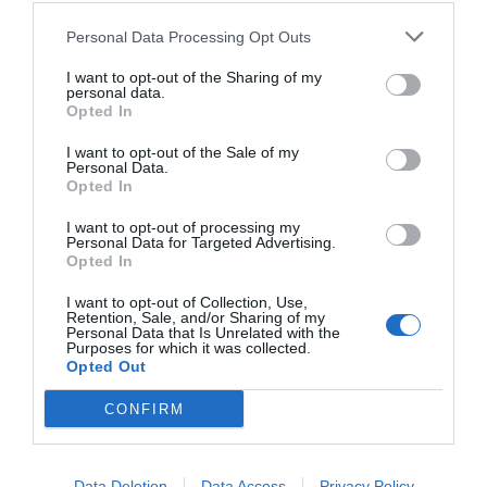
Personal Data Processing Opt Outs
Pouilles
Retour en haut de page
I want to opt-out of the Sharing of my
Hôtels avec piscine à Lecce
personal data.
Santa Cesarea Terme
Opted In
I want to opt-out of the Sale of my
Sardaigne
Retour en haut de page
Personal Data.
Opted In
Hôtels avec piscine à Sassari
Alghero
I want to opt-out of processing my
Hôtels avec piscine à Ogliastra
Personal Data for Targeted Advertising.
Opted In
Tortolì
Hôtels avec piscine à Olbia-tempio
I want to opt-out of Collection, Use,
Arzachena
Retention, Sale, and/or Sharing of my
Personal Data that Is Unrelated with the
Purposes for which it was collected.
Sicile
Opted Out
Retour en haut de page
Hôtels avec piscine à Messine
CONFIRM
Lipari
Taormina
Hôtels avec piscine à Palermo
Data Deletion
Data Access
Privacy Policy