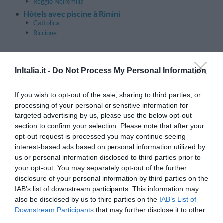
Reggio Nell'emilia
Hôtels avec piscine à Rimini
Cattolica
Riccione
Frioul-Vénétie Julienne
Retour en haut de page
InItalia.it -
Do Not Process My Personal Information
Hôtels avec piscine à Udine
Lignano Sabbiadoro
If you wish to opt-out of the sale, sharing to third parties, or
processing of your personal or sensitive information for
Latium
Retour en haut de page
targeted advertising by us, please use the below opt-out
Hôtels avec piscine à Frosinone
section to confirm your selection. Please note that after your
Fiuggi
opt-out request is processed you may continue seeing
interest-based ads based on personal information utilized by
Hôtels avec piscine à Roma
us or personal information disclosed to third parties prior to
Hôtels avec piscine à Viterbo
your opt-out. You may separately opt-out of the further
disclosure of your personal information by third parties on the
Lombardie
Retour en haut de page
IAB’s list of downstream participants. This information may
Hôtels avec piscine à Milano
also be disclosed by us to third parties on the
IAB’s List of
Hôtels avec piscine à Sondrio
Downstream Participants
that may further disclose it to other
Bormio
third parties.