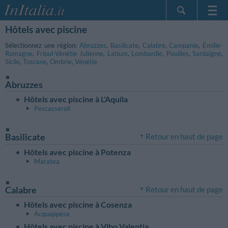
Hôtels avec piscine
Page d'Accueil
Mes réservations
Sélectionnez une région:
Abruzzes
,
Basilicate
,
Calabre
,
Campanie
,
Émilie-
Romagne
,
Frioul-Vénétie Julienne
,
Latium
,
Lombardie
,
Pouilles
,
Sardaigne
,
InItalia Club
Sicile
,
Toscane
,
Ombrie
,
Vénétie
Langue
Abruzzes
Hôtels avec piscine à L'Aquila
Pescasseroli
Basilicate
Retour en haut de page
Hôtels avec piscine à Potenza
Maratea
Calabre
Retour en haut de page
Hôtels avec piscine à Cosenza
Acquappesa
Hôtels avec piscine à Vibo Valentia