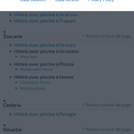
Hôtels avec piscine à Ragusa
Modica
Hôtels avec piscine à Siracusa
Hôtels avec piscine à Trapani
Toscane
Retour en haut de page
Hôtels avec piscine à Firenze
Hôtels avec piscine à Grosseto
Manciano
Hôtels avec piscine à Pistoia
Montecatini Terme
Hôtels avec piscine à Sienne
Chianciano Terme
Montepulciano
Ombrie
Retour en haut de page
Hôtels avec piscine à Perugia
Vénétie
Retour en haut de page