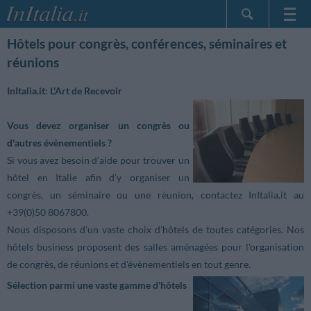
Page d'Accueil
Hôtels pour congrès, conférences, séminaires et
réunions
Mes réservations
InItalia Club
InItalia.it: L'Art de Recevoir
Langue
Vous devez organiser un congrès ou
d'autres évènementiels ?
Si vous avez besoin d’aide pour trouver un
hôtel en Italie afin d’y organiser un
congrès, un séminaire ou une réunion, contactez InItalia.it au
+39(0)50 8067800.
Nous disposons d'un vaste choix d’hôtels de toutes catégories. Nos
hôtels business proposent des salles aménagées pour l'organisation
de congrès, de réunions et d'évènementiels en tout genre.
Sélection parmi une vaste gamme d'hôtels