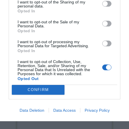
Fax bureau
I want to opt-out of the Sharing of my
personal data.
(facultatif)
Opted In
Adresse e-mail
I want to opt-out of the Sale of my
Personal Data.
Ville évènementiels
Opted In
Date évènementiels
I want to opt-out of processing my
Personal Data for Targeted Advertising.
Durée
Opted In
évènementiels
(Nombre de jours)
I want to opt-out of Collection, Use,
Retention, Sale, and/or Sharing of my
Personal Data that Is Unrelated with the
Nombre de
Purposes for which it was collected.
participants
Opted Out
Informations plus spécifiques sur votre demande
CONFIRM
Data Deletion
Data Access
Privacy Policy