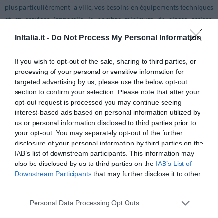
plus particulièrement la ville, vos besoins en équipements techniques
et en services (appareils, le nombre minimum de places assises,
service d’interprétation,...) et éventuellement, le nombre de nuits à
InItalia.it -
Do Not Process My Personal Information
réserver pour tous les participants.
Nous vous proposerons différentes solutions avec les devis
If you wish to opt-out of the sale, sharing to third parties, or
correspondants.
processing of your personal or sensitive information for
targeted advertising by us, please use the below opt-out
section to confirm your selection. Please note that after your
opt-out request is processed you may continue seeing
Pour obtenir des informations et pour réserver, remplir le formulaire
interest-based ads based on personal information utilized by
suivant afin de recevoir un devis, qui corresponde à vos exigences.
us or personal information disclosed to third parties prior to
your opt-out. You may separately opt-out of the further
disclosure of your personal information by third parties on the
IAB’s list of downstream participants. This information may
Nom société
also be disclosed by us to third parties on the
IAB’s List of
Prénom
Downstream Participants
that may further disclose it to other
third parties.
Nom
Personal Data Processing Opt Outs
Téléphone bureau