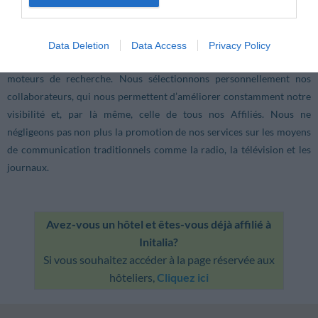
les principaux moyens de communication. Le moyen
privilégié est la publicité sur Internet, dans lequel nous avons investi
temps et ressources pour l’achat de publicité, de promotions en ligne,
Data Deletion
Data Access
Privacy Policy
de campagnes publicitaires et de référencement sur les principaux
moteurs de recherche. Nous sélectionnons personnellement nos
collaborateurs, qui nous permettent d’améliorer constamment notre
visibilité et, par là même, celle de tous nos Affiliés. Nous ne
négligeons pas non plus la promotion de nos services sur les moyens
de communication traditionnels comme la radio, la télévision et les
journaux.
Avez-vous un hôtel et êtes-vous déjà affilié à
Initalia?
Si vous souhaitez accéder à la page réservée aux
hôteliers,
Cliquez ici