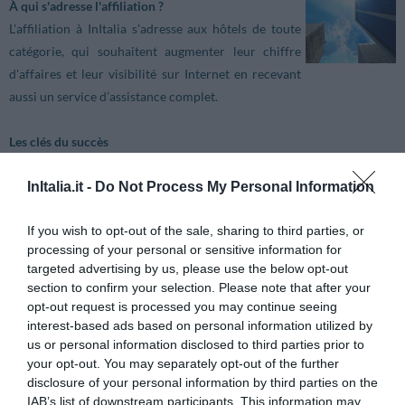
À qui s'adresse l'affiliation ?
L'affiliation à InItalia s'adresse aux hôtels de toute
catégorie, qui souhaitent augmenter leur chiffre
d'affaires et leur visibilité sur Internet en recevant
aussi un service d’assistance complet.
Les clés du succès
- Site www.initalia.it
InItalia.it -
Do Not Process My Personal Information
Nous investissons chaque jour du temps et des ressources afin de
rendre toujours plus visible notre site www.initalia.it qui,
If you wish to opt-out of the sale, sharing to third parties, or
aujourd’hui, se trouve au premier rang des sites des plus importants
processing of your personal or sensitive information for
moteurs de recherche.
targeted advertising by us, please use the below opt-out
section to confirm your selection. Please note that after your
- Assistance aux Affiliés/ Hôtels
opt-out request is processed you may continue seeing
Le centre d’appel souhaite aussi être un fil direct
interest-based ads based on personal information utilized by
us or personal information disclosed to third parties prior to
avec nos Affiliés, qui peuvent nous contacter pour
your opt-out. You may separately opt-out of the further
des obtenir des informations ou encore des conseils afin d’améliorer
disclosure of your personal information by third parties on the
leurs ventes.
IAB’s list of downstream participants. This information may