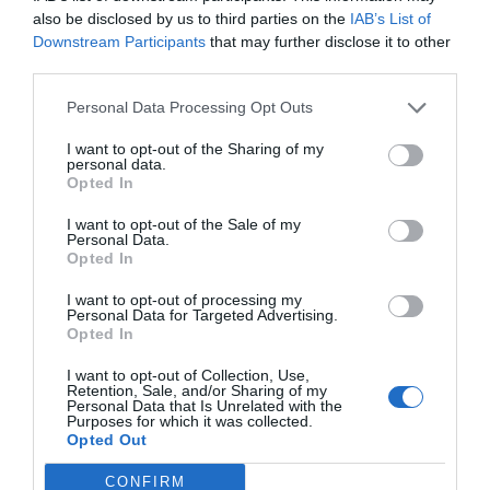
also be disclosed by us to third parties on the
IAB’s List of
- Aucune obligation d’attribution
Downstream Participants
that may further disclose it to other
Les chambres sont vendues librement sans obligation d’attribution.
third parties.
Grâce à un tableau en ligne fonctionnel, il vous est possible de
Personal Data Processing Opt Outs
modifier les tarifs et la disponibilité de chaque chambre.
I want to opt-out of the Sharing of my
personal data.
Opted In
I want to opt-out of the Sale of my
Paiement direct auprès de l'hôtel
Personal Data.
Les clients, qui ont réservé auprès d’hôtels Affiliés à
Opted In
InItalia, procèderont au paiement de la chambre
I want to opt-out of processing my
directement à l'hôtel. Nous demandons les données de la carte de
Personal Data for Targeted Advertising.
Opted In
crédit uniquement comme garantie de la réservation.
I want to opt-out of Collection, Use,
Retention, Sale, and/or Sharing of my
Marketing et publicité
Personal Data that Is Unrelated with the
InItalia a un service technique qui non seulement
Purposes for which it was collected.
Opted Out
s’occupe de la gestion du site, mais aussi des
campagnes publicitaires et de marketing en utilisant
CONFIRM