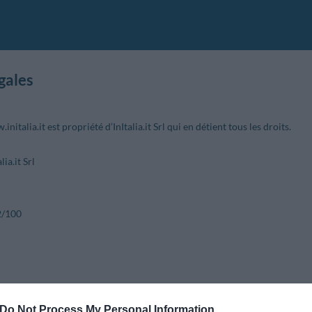
gales
initalia.it est propriété d’InItalia.it Srl qui en détient tous les droits.
lia.it Srl
2/100
B
Do Not Process My Personal Information