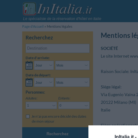
Le spécialiste de la réservation d'hôtel en Italie
Page d'Accueil
Mentions légales
Mentions lé
Recherchez
SOCIÉTÉ
Le site Internet www.
Date d'arrivée:
Raison Sociale:
InIta
Date de départ:
Siège légal:
Personnes:
Via Eugenio Vaina 
Adultes:
Enfants:
20122 Milano (MI)
Italie
Je n'ai pas encore décidé des dates
de mon séjour
Siège opérationnel:
via G.Carducci 62/
Recherchez
InItalia.it -