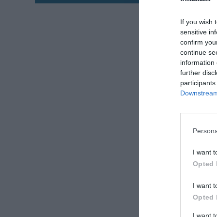
56017 Ghezzano (PI
Italie
If you wish 
sensitive in
CONSEIL D’ADMIN
confirm you
continue se
Administrateurs :
M
information 
further disc
CONTACTS
participants
Téléphone:
+39 (0)
Downstream 
Fax:
+39 (0)2 2610
E-mail:
info@initali
Courrier:
Persona
InItalia.it Srl
Via Eugenio Vaina 
I want t
20122 Milano (MI)
Opted 
Italie
I want t
Opted 
DONNÉES FISCAL
Numéro Répertoire 
I want 