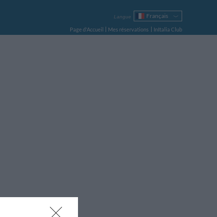
Français
Langue
Italiano
Page d'Accueil
Mes réservations
InItalia Club
English
Deutsch
Español
Русский
Português
Polski