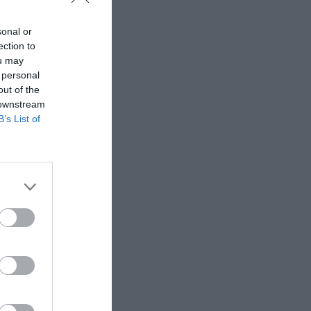
sonal or
ection to
ou may
 personal
out of the
 downstream
B’s List of