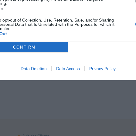
ion fiscal :
08320750964
ing.
In
20750964
00 € (dont versé 50.000 €)
o opt-out of Collection, Use, Retention, Sale, and/or Sharing
ersonal Data that Is Unrelated with the Purposes for which it
lected.
Out
CONFIRM
Data Deletion
Data Access
Privacy Policy
Avis des Clients