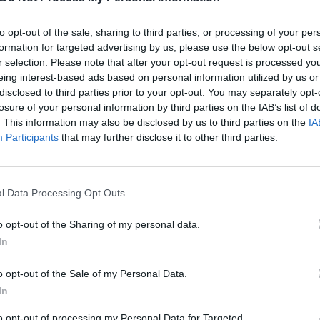
)
to opt-out of the sale, sharing to third parties, or processing of your per
formation for targeted advertising by us, please use the below opt-out s
ISTRATION
r selection. Please note that after your opt-out request is processed y
eing interest-based ads based on personal information utilized by us or
ilena Ceccarelli, Tommaso Trani
disclosed to third parties prior to your opt-out. You may separately opt-
losure of your personal information by third parties on the IAB’s list of
. This information may also be disclosed by us to third parties on the
IA
50 8067800
Participants
that may further disclose it to other third parties.
236
a.it
l Data Processing Opt Outs
2/100
o opt-out of the Sharing of my personal data.
In
o opt-out of the Sale of my Personal Data.
In
ES
économique administratif (REA) :
2017614 (Milano)
to opt-out of processing my Personal Data for Targeted