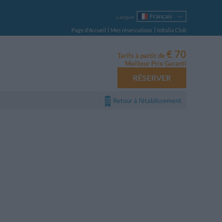
Français
Langue
Italiano
Page d'Accueil
Mes réservations
InItalia Club
English
Deutsch
€ 70
Tarifs à partir de
Español
Meilleur Prix Garanti
Русский
RÉSERVER
Português
Polski
Retour à l'établissement