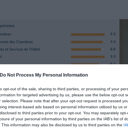
oyennes
ambres
9.9
ements des Chambres
9.4
s et Services de l’Hôtel
8.8
el
9.9
8.3
lle
5.1
Do Not Process My Personal Information
es alentours
5.1
tion site avec hôtel
8.8
to opt-out of the sale, sharing to third parties, or processing of your per
Prix
7.7
formation for targeted advertising by us, please use the below opt-out s
r selection. Please note that after your opt-out request is processed y
ale
7.7
eing interest-based ads based on personal information utilized by us or
disclosed to third parties prior to your opt-out. You may separately opt-
losure of your personal information by third parties on the IAB’s list of
res
Page 1-1
. This information may also be disclosed by us to third parties on the
IA