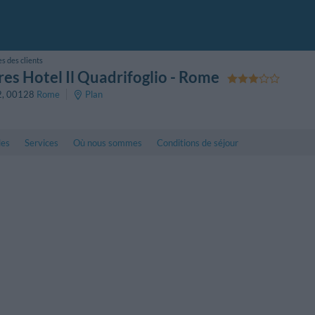
es des clients
s Hotel Il Quadrifoglio
- Rome
2
,
00128
Rome
Plan
les
Services
Où nous sommes
Conditions de séjour