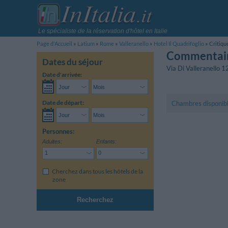
Le spécialiste de la réservation d'hôtel en Italie
Page d'Accueil
Latium
Rome
Valleranello
Hotel Il Quadrifoglio
Critiqu
Commentaire
Dates du séjour
Via Di Valleranello 1
Date d'arrivée:
Date de départ:
Chambres disponib
Personnes:
Adultes:
Enfants:
Cherchez dans tous les hôtels de la
zone
Recherchez