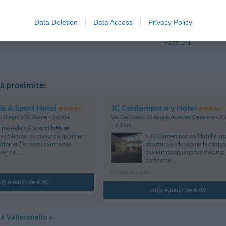
Data Deletion
Data Access
Privacy Policy
res
Page 1-1
 à proximité:
ais & Sport Hotel
JC Contemporary Hotel
o Borghi 100
,
Roma
- 1.4 Km
Via Del Fosso Di Acqua Acetosa Ostiense 43
,
- 2.3 Km
Time Relais & Sport Hotel se
ve à Rome, au coeur du quartier
Il JC Contemporary Hotel è un
affaires Eur et du centre des
struttura esclusiva nella camp
res de ...
laurentina appena fuori Roma.
posizione ...
0 Commentaires
ifs à partir de € 80
Tarifs à partir de € 88
 à Valleranello
»