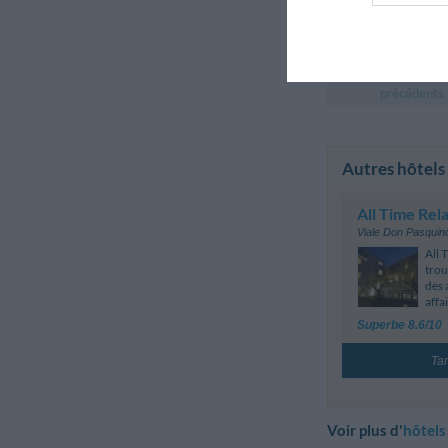
Séjour d'affaires
Commentai
précédents
Autres hôtels
All Time Rel
Viale Don Pasquin
All 
trou
des 
affai
Superbe 8.6/10
Tar
Voir plus d'
hôtels