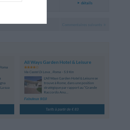
détails
Commentaires suivants
All Ways Garden Hotel & Leisure
Roma
Via Castel Di Leva
,
Roma
- 5.9 Km
a
L'All Ways Garden Hotel & Leisure se
agna
trouve à Rome, dans une position
 La sua
stratégique par rapport au “Grande
Raccordo Anu...
Fabuleux 9/10
Tarifs à partir de € 83