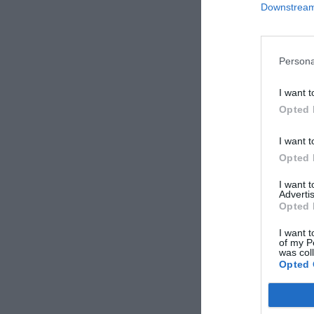
Downstream 
Antonio
Italie
Décembre 2016
Persona
I want t
Opted 
Socrate
Italie
Juillet 2016
I want t
Séjour d'affaires
Opted 
I want 
Advertis
Ileana
Opted 
Italie
Juin 2011
I want t
Séjour d'affaires
of my P
was col
Opted 
Mario
Italie
Mai 2011