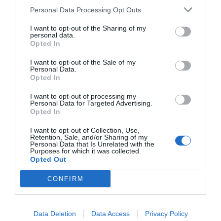
FABULEUX
Anonyme
Personal Data Processing Opt Outs
Février 2015
9.2
/10
Séjour d'affaires
I want to opt-out of the Sharing of my
personal data.
Souhaiteriez-vous revenir dans cet hôtel?
OUI
Opted In
détails
I want to opt-out of the Sale of my
Personal Data.
BIEN
Mikhail
Opted In
Russie
7.8
/10
Octobre 2012
I want to opt-out of processing my
Personal Data for Targeted Advertising.
Séjours de loisirs avec amis/collegues
Opted In
Souhaiteriez-vous revenir dans cet hôtel?
JE NE SAIS PAS
I want to opt-out of Collection, Use,
détails
Retention, Sale, and/or Sharing of my
Personal Data that Is Unrelated with the
Purposes for which it was collected.
Andrew
5.3
Opted Out
Australie
/10
Août 2011
CONFIRM
Séjour en couple d'âge moyen supérieur à
35 ans
As mentioned in the web page, the WI- FI was not free and not available in
Data Deletion
Data Access
Privacy Policy
the rooms.