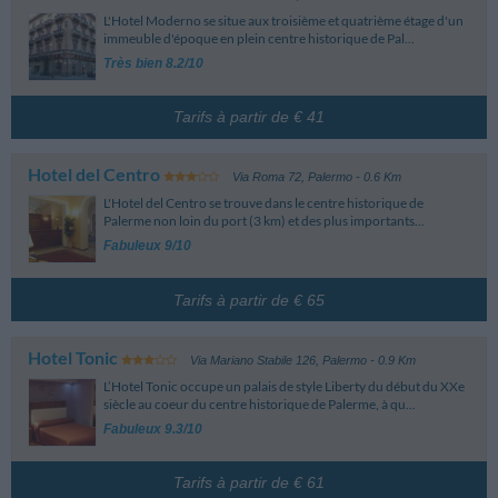
L'Hotel Moderno se situe aux troisième et quatrième étage d'un
immeuble d'époque en plein centre historique de Pal...
Très bien 8.2/10
Tarifs à partir de € 41
Hotel del Centro
Via Roma 72
,
Palermo
- 0.6 Km
L'Hotel del Centro se trouve dans le centre historique de
Palerme non loin du port (3 km) et des plus importants...
Fabuleux 9/10
Tarifs à partir de € 65
Hotel Tonic
Via Mariano Stabile 126
,
Palermo
- 0.9 Km
L’Hotel Tonic occupe un palais de style Liberty du début du XXe
siècle au coeur du centre historique de Palerme, à qu...
Fabuleux 9.3/10
Tarifs à partir de € 61