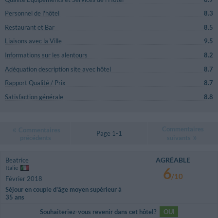
Personnel de l'hôtel
8.3
Restaurant et Bar
8.5
Liaisons avec la Ville
9.5
Informations sur les alentours
8.2
Adéquation description site avec hôtel
8.7
Rapport Qualité / Prix
8.7
Satisfaction générale
8.8
Commentaires
Commentaires
Page 1-1
précédents
suivants
AGRÉABLE
Beatrice
Italie
6
/10
Février 2018
Séjour en couple d'âge moyen supérieur à
35 ans
Souhaiteriez-vous revenir dans cet hôtel?
OUI