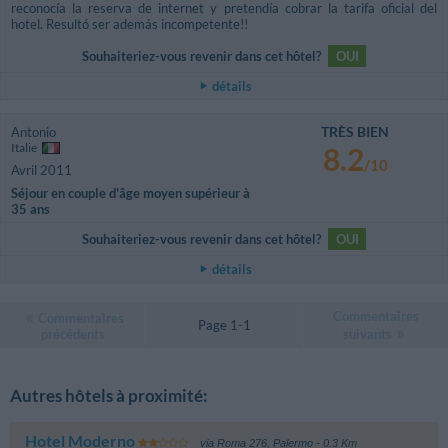
reconocía la reserva de internet y pretendía cobrar la tarifa oficial del
hotel. Resultó ser además incompetente!!
Souhaiteriez-vous revenir dans cet hôtel?
OUI
détails
TRÈS BIEN
Antonio
Italie
8.2
/10
Avril 2011
Séjour en couple d'âge moyen supérieur à
35 ans
Souhaiteriez-vous revenir dans cet hôtel?
OUI
détails
Commentaires
Commentaires
Page 1-1
précédents
suivants
Autres hôtels à proximité:
Hotel Moderno
via Roma 276
,
Palermo
- 0.3 Km