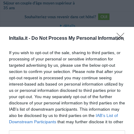
Séjour en couple d'âge moyen supérieur à
35 ans
Souhaiteriez-vous revenir dans cet hôtel?
OUI
détails
InItalia.it -
Do Not Process My Personal Information
TRÈS BIEN
Anonyme
Mars 2015
8.4
/10
Séjour d'affaires
If you wish to opt-out of the sale, sharing to third parties, or
processing of your personal or sensitive information for
Souhaiteriez-vous revenir dans cet hôtel?
OUI
targeted advertising by us, please use the below opt-out
détails
section to confirm your selection. Please note that after your
opt-out request is processed you may continue seeing
EXCEPTIONNEL
Nicola
interest-based ads based on personal information utilized by
Italie
9.8
us or personal information disclosed to third parties prior to
/10
Mars 2015
your opt-out. You may separately opt-out of the further
Séjour en couple d'âge moyen supérieur à
disclosure of your personal information by third parties on the
35 ans
IAB’s list of downstream participants. This information may
Souhaiteriez-vous revenir dans cet hôtel?
OUI
also be disclosed by us to third parties on the
IAB’s List of
Downstream Participants
that may further disclose it to other
détails
third parties.