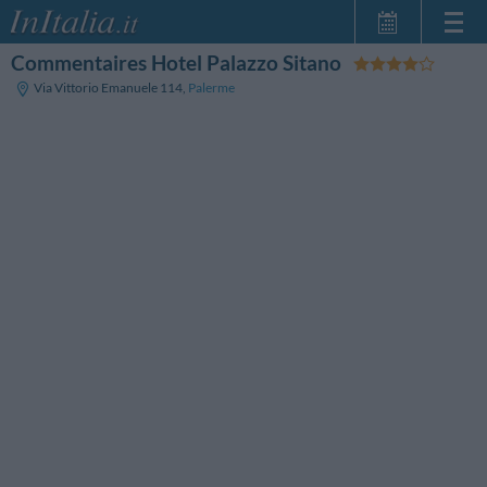
Commentaires Hotel Palazzo Sitano
Page d'Accueil
Via Vittorio Emanuele 114
,
Palerme
Mes réservations
InItalia Club
Langue