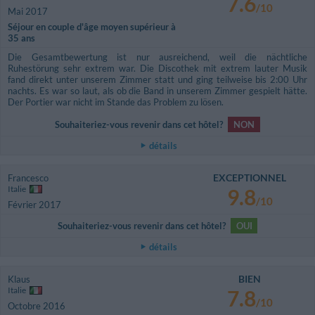
7.6
/10
Mai 2017
Séjour en couple d'âge moyen supérieur à
35 ans
Die Gesamtbewertung ist nur ausreichend, weil die nächtliche
Ruhestörung sehr extrem war. Die Discothek mit extrem lauter Musik
fand direkt unter unserem Zimmer statt und ging teilweise bis 2:00 Uhr
nachts. Es war so laut, als ob die Band in unserem Zimmer gespielt hätte.
Der Portier war nicht im Stande das Problem zu lösen.
Souhaiteriez-vous revenir dans cet hôtel?
NON
détails
EXCEPTIONNEL
Francesco
Italie
9.8
/10
Février 2017
Souhaiteriez-vous revenir dans cet hôtel?
OUI
détails
BIEN
Klaus
Italie
7.8
/10
Octobre 2016