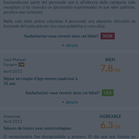
funzionale,con parte del personale non è all'altezza della categoria (alla
reception ci ha ricevuto un giovanotto esprimendoci le sue idee politiche,
peraltro non richieste).
Nella sala della prima colazione il personale era alquanto distratto da
faccende del tutto private (ma rese pubbliche a voce alta).
Souhaiteriez-vous revenir dans cet hôtel?
NON
détails
BIEN
José Manuel
Espagne
7.8
/10
Avril 2011
Séjour en couple d'âge moyen supérieur à
35 ans
Souhaiteriez-vous revenir dans cet hôtel?
OUI
détails
AGRÉABLE
Anonyme
Avril 2011
6.3
/10
Séjours de loisirs avec amis/collegues
El recepcionista fue desagradable y grosero. El día que nos fuimos no