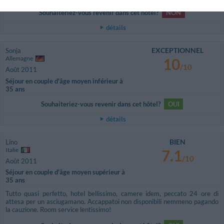
Souhaiteriez-vous revenir dans cet hôtel?
NON
détails
EXCEPTIONNEL
Sonja
Allemagne
10
/10
Août 2011
Séjour en couple d'âge moyen inférieur à
35 ans
Souhaiteriez-vous revenir dans cet hôtel?
OUI
détails
BIEN
Lino
Italie
7.1
/10
Août 2011
Séjour en couple d'âge moyen supérieur à
35 ans
Tutto quasi perfetto, hotel bellissimo, camere idem, peccato 24 ore di
attesa per un asciugamano. Accappatoi non disponibili nemmeno pagando
la cauzione. Room service lentissimo!