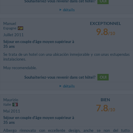
Souhaiteriez-vous revenir dans cet hôtel?
OUI
détails
EXCEPTIONNEL
Manuel
Espagne
9.8
/10
Juillet 2011
Séjour en couple d'âge moyen supérieur à
35 ans
Se trata de un hotel con una ubicación inmejorable y con unas estupendas
instalaciones.
Muy recomendable.
Souhaiteriez-vous revenir dans cet hôtel?
OUI
détails
BIEN
Maurizio
Italie
7.8
/10
Mai 2011
Séjour en couple d'âge moyen supérieur à
35 ans
Albergo rinnovato con eccellente design, anche se non del tutto