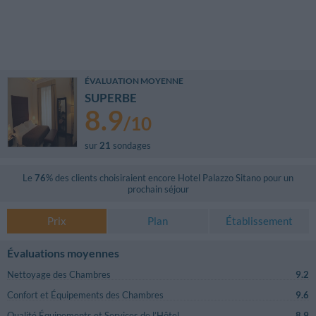
ÉVALUATION MOYENNE
SUPERBE
8.9
/
10
sur
21
sondages
Le
76
% des clients choisiraient encore
Hotel Palazzo Sitano
pour un
prochain séjour
Prix
Plan
Établissement
Évaluations moyennes
Nettoyage des Chambres
9.2
Confort et Équipements des Chambres
9.6
Qualité Équipements et Services de l’Hôtel
8.9