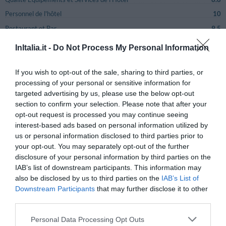
Personnel de l'hôtel
10
Restaurant et Bar
9.5
Liaisons avec la Ville
-
InItalia.it -
Do Not Process My Personal Information
Informations sur les alentours
7.7
Adéquation description site avec hôtel
8.8
If you wish to opt-out of the sale, sharing to third parties, or
processing of your personal or sensitive information for
Rapport Qualité / Prix
8.8
targeted advertising by us, please use the below opt-out
Satisfaction générale
9.5
section to confirm your selection. Please note that after your
opt-out request is processed you may continue seeing
interest-based ads based on personal information utilized by
Commentaires
Commentaires
us or personal information disclosed to third parties prior to
Page 1-1
précédents
suivants
your opt-out. You may separately opt-out of the further
disclosure of your personal information by third parties on the
BIEN
Mauro
IAB’s list of downstream participants. This information may
Italie
7.1
also be disclosed by us to third parties on the
IAB’s List of
/10
Septembre 2016
Downstream Participants
that may further disclose it to other
Séjours en famille avec adolescents
third parties.
Souhaiteriez-vous revenir dans cet hôtel?
OUI
Personal Data Processing Opt Outs