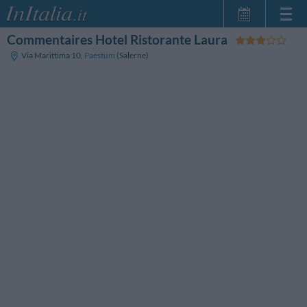
Commentaires Hotel Ristorante Laura
Page d'Accueil
Via Marittima 10
,
Paestum
(Salerne)
Mes réservations
InItalia Club
Langue