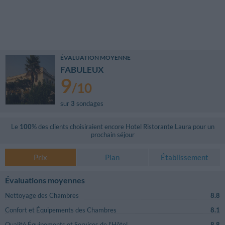
ÉVALUATION MOYENNE
FABULEUX
9
/
10
sur
3
sondages
Le
100
% des clients choisiraient encore
Hotel Ristorante Laura
pour un
prochain séjour
Prix
Plan
Établissement
Évaluations moyennes
Nettoyage des Chambres
8.8
Confort et Équipements des Chambres
8.1
Qualité Équipements et Services de l’Hôtel
8.8