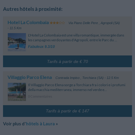
Autres hôtels à proximité:
Hotel La Colombaia
Via Piano Delle Pere
,
Agropoli (SA)
- 11.5 Km
L'Hotel La Colombaia est une villa romantique, immergée dans
les campagnes verdoyantes d'Agropoli, entre le Parc du ...
Fabuleux 9.3/10
Tarifs à partir de € 70
Villaggio Parco Elena
Contrada Impiso
,
Torchiara (SA)
- 12.5 Km
Il Villaggio Parco Elena sorge a Torchiara fra i colori e i profumi
della macchia mediterranea, immerso nel verde e...
0 Commentaires
Tarifs à partir de € 147
Voir plus d'
hôtels à Laura
»