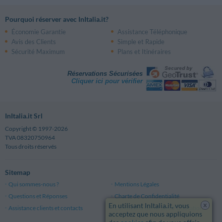
Pourquoi réserver avec InItalia.it?
Économie Garantie
Assistance Téléphonique
Avis des Clients
Simple et Rapide
Sécurité Maximum
Plans et Itinéraires
Réservations Sécurisées
Cliquer ici pour vérifier
InItalia.it Srl
Copyright © 1997-2026
TVA 08320750964
Tous droits réservés
Sitemap
Qui sommes-nous ?
Mentions Légales
Questions et Réponses
Charte de Confidentialité
x
En utilisant InItalia.it, vous
Assistance clients et contacts
Conditions Générales d'Utilisation
acceptez que nous appliquions