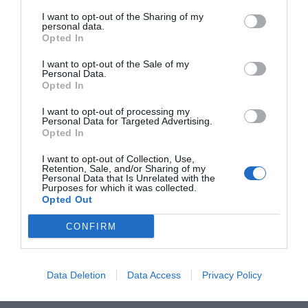
détails
I want to opt-out of the Sharing of my
personal data.
FABULEUX
Jaroslav
Opted In
République tchèque
9.1
/10
Juin 2013
I want to opt-out of the Sale of my
Personal Data.
Séjours en famille avec enfants en bas-âge
Opted In
Souhaiteriez-vous revenir dans cet hôtel?
OUI
I want to opt-out of processing my
détails
Personal Data for Targeted Advertising.
Opted In
TRÈS BIEN
Klaus
Allemagne
8.3
I want to opt-out of Collection, Use,
Retention, Sale, and/or Sharing of my
/10
Mai 2010
Personal Data that Is Unrelated with the
Purposes for which it was collected.
Séjour en couple d'âge moyen supérieur à
Opted Out
35 ans
Souhaiteriez-vous revenir dans cet hôtel?
OUI
CONFIRM
détails
Commentaires
Commentaires
Data Deletion
Data Access
Privacy Policy
Page 1-1
précédents
suivants