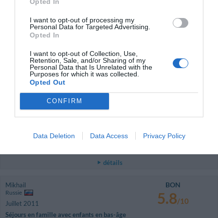
Opted In
BIEN
Davide
I want to opt-out of processing my
Italie
7.6
Personal Data for Targeted Advertising.
/10
Mars 2012
Opted In
Séjour en couple d'âge moyen supérieur à
35 ans
I want to opt-out of Collection, Use,
Retention, Sale, and/or Sharing of my
Mancava una vera finestra nella camera; solo una piccola sopra la porta.
Personal Data that Is Unrelated with the
Purposes for which it was collected.
Souhaiteriez-vous revenir dans cet hôtel?
OUI
Opted Out
détails
CONFIRM
BIEN
Helena
Espagne
7.6
/10
Novembre 2011
Data Deletion
Data Access
Privacy Policy
Souhaiteriez-vous revenir dans cet hôtel?
JE NE SAIS PAS
détails
BON
Mikhail
Russie
5.8
/10
Juillet 2011
Séjours en famille avec enfants en bas-âge