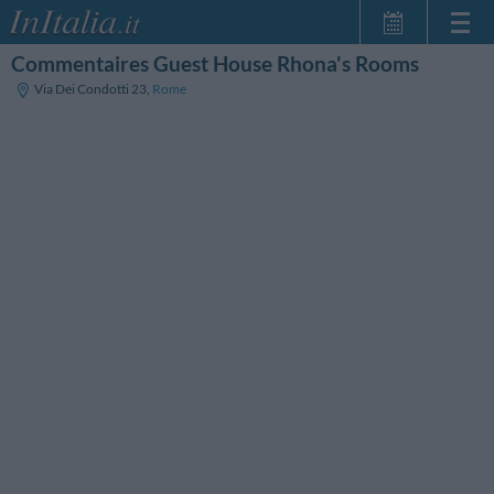
Commentaires Guest House Rhona's Rooms
Page d'Accueil
Via Dei Condotti 23
,
Rome
Mes réservations
InItalia Club
Langue