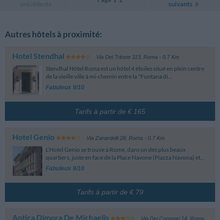
précédents
suivants
Autres hôtels à proximité:
Hotel Stendhal
Via Del Tritone 113
,
Roma
- 0.7 Km
Stendhal Hôtel Roma est un hôtel 4 étoiles situé en plein centre
de la vieille ville à mi-chemin entre la "Fontana di...
Fabuleux 9/10
Tarifs à partir de € 165
Hotel Genio
Via Zanardelli 28
,
Roma
- 0.7 Km
L’Hotel Genio se trouve à Rome, dans un des plus beaux
quartiers, juste en face de la Place Navone (Piazza Navona) et...
Fabuleux 9/10
Tarifs à partir de € 79
Antica Dimora De Michaelis
Via Dei Coronari 14
,
Roma