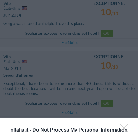
EXCEPTIONNEL
Vito
États-Unis
10
/10
Juin 2014
Gergia was more than helpful I love this place.
Souhaiteriez-vous revenir dans cet hôtel?
OUI
détails
EXCEPTIONNEL
Vito
États-Unis
10
/10
Mai 2013
Séjour d'affaires
Exceptional, i have been to rome more than 40 times. this is without a
doubt the best location. i will be in rome next year, hope i will be able to
book rhonas rooms.
Souhaiteriez-vous revenir dans cet hôtel?
OUI
détails
EXCEPTIONNEL
Claudia
InItalia.it -
Do Not Process My Personal Information
Italie
10
/10