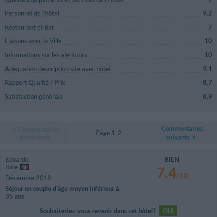
Personnel de l'hôtel
9.2
Restaurant et Bar
7
Liaisons avec la Ville
10
Informations sur les alentours
10
Adéquation description site avec hôtel
9.1
Rapport Qualité / Prix
8.7
Satisfaction générale
8.9
Commentaires
Commentaires
Page 1-2
précédents
suivants
BIEN
Edoardo
Italie
7.4
/10
Décembre 2018
Séjour en couple d'âge moyen inférieur à
35 ans
Souhaiteriez-vous revenir dans cet hôtel?
OUI