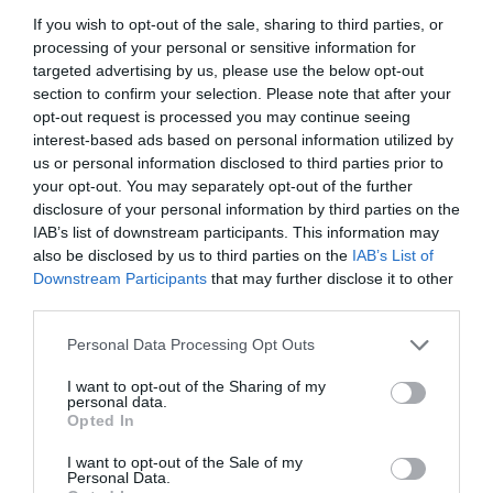
Septembre 2012
If you wish to opt-out of the sale, sharing to third parties, or
Séjour d'affaires
processing of your personal or sensitive information for
Souhaiteriez-vous revenir dans cet hôtel?
OUI
targeted advertising by us, please use the below opt-out
détails
section to confirm your selection. Please note that after your
opt-out request is processed you may continue seeing
interest-based ads based on personal information utilized by
SUPERBE
Giuseppe
Italie
8.7
us or personal information disclosed to third parties prior to
/10
Août 2012
your opt-out. You may separately opt-out of the further
disclosure of your personal information by third parties on the
Séjour en couple d'âge moyen supérieur à
35 ans
IAB’s list of downstream participants. This information may
also be disclosed by us to third parties on the
IAB’s List of
Souhaiteriez-vous revenir dans cet hôtel?
OUI
Downstream Participants
that may further disclose it to other
détails
third parties.
AGRÉABLE
Anonyme
Personal Data Processing Opt Outs
Avril 2012
6.2
/10
I want to opt-out of the Sharing of my
Séjour en couple d'âge moyen supérieur à
personal data.
35 ans
Opted In
Souhaiteriez-vous revenir dans cet hôtel?
JE NE SAIS PAS
I want to opt-out of the Sale of my
détails
Personal Data.