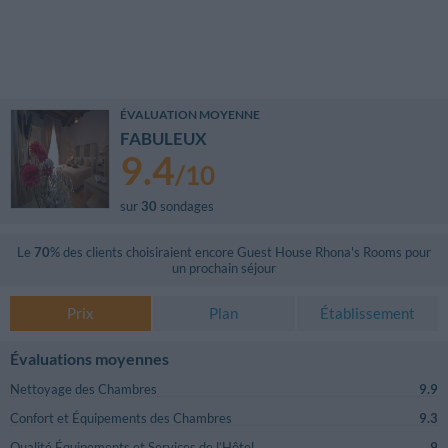
ÉVALUATION MOYENNE
FABULEUX
9.4
/
10
sur
30
sondages
Le
70
% des clients choisiraient encore
Guest House Rhona's Rooms
pour
un prochain séjour
Prix
Plan
Établissement
Évaluations moyennes
Nettoyage des Chambres
9.9
Confort et Équipements des Chambres
9.3
Qualité Équipements et Services de l’Hôtel
9