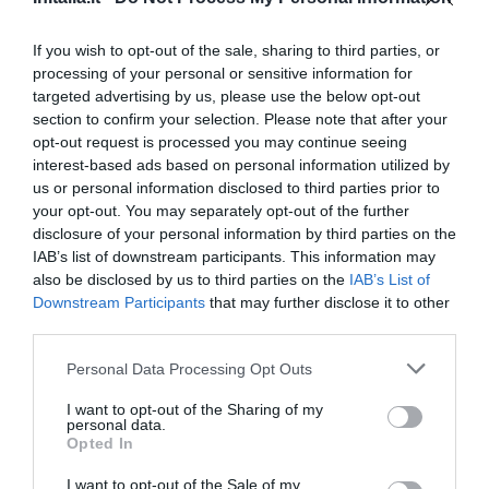
Fabuleux
9
/10
PRIX
If you wish to opt-out of the sale, sharing to third parties, or
processing of your personal or sensitive information for
Il Loggiato Dei Serviti
targeted advertising by us, please use the below opt-out
section to confirm your selection. Please note that after your
11.18 km
du centre
opt-out request is processed you may continue seeing
Très bien
8.4
interest-based ads based on personal information utilized by
/10
us or personal information disclosed to third parties prior to
PRIX
your opt-out. You may separately opt-out of the further
disclosure of your personal information by third parties on the
Albergo Da Angela
IAB’s list of downstream participants. This information may
also be disclosed by us to third parties on the
IAB’s List of
11.22 km
du centre
Downstream Participants
that may further disclose it to other
Très bien
8.4
/10
third parties.
PRIX
Personal Data Processing Opt Outs
Locanda dei Mai Intees
I want to opt-out of the Sharing of my
personal data.
Opted In
11.35 km
du centre
Fabuleux
9.2
/10
I want to opt-out of the Sale of my