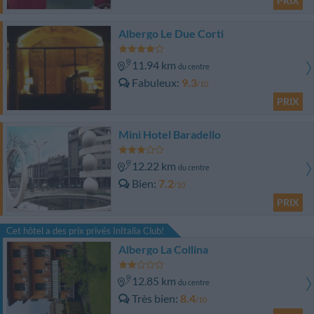
PRIX
Albergo Le Due Corti
11.94 km
du centre
Fabuleux
9.3
/10
PRIX
Mini Hotel Baradello
12.22 km
du centre
Bien
7.2
/10
PRIX
Cet hôtel a des prix privés InItalia Club!
Albergo La Collina
12.85 km
du centre
Très bien
8.4
/10