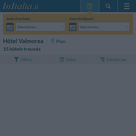
Page d'Accueil
Date d'arrivée:
Date de départ:
Mes réservations
Sélectionnez...
Sélectionnez...
InItalia Club
Adultes:
Je n'ai pas encore décidé des dates de mon séjour
Enfants:
RECHERCHEZ
Hôtel Valmorea
Plan
Langue
15 hôtels trouvés
Classés par
Filtres
Dates