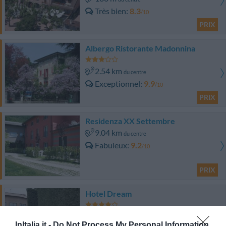
Très bien
8.3
/10
PRIX
Albergo Ristorante Madonnina
2.54 km
du centre
Exceptionnel
9.9
/10
PRIX
Residenza XX Settembre
9.04 km
du centre
Fabuleux
9.2
/10
PRIX
Hotel Dream
10.26 km
du centre
InItalia.it -
Do Not Process My Personal Information