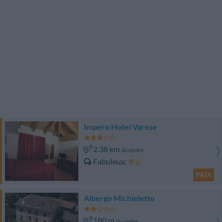
Impero Hotel Varese
2.38 km
du centre
Fabuleux
9
/10
PRIX
Albergo Michieletto
180 m
du centre