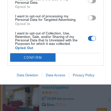
Personal Data.
PRIX
Opted In
Hotel Metropole Suisse Au Lac
I want to opt-out of processing my
Personal Data for Targeted Advertising.
Opted In
11.54 km
du centre
Superbe
8.7
I want to opt-out of Collection, Use,
/10
Retention, Sale, and/or Sharing of my
PRIX
Personal Data that Is Unrelated with the
Purposes for which it was collected.
Opted Out
Hotel Regina Olga
CONFIRM
11.11 km
du centre
Très bien
8
/10
Data Deletion
Data Access
Privacy Policy
PRIX
Hotel Engadina
10.84 km
du centre
Bien
7.7
/10