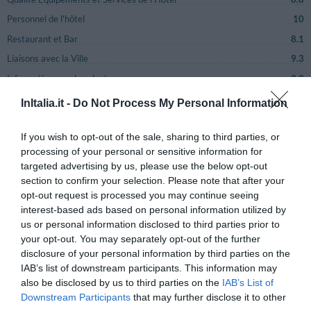
Personnel de l'hôtel
10
Restaurant et Bar
8.1
Liaisons avec la Ville
9.3
Informations sur les alentours
9.9
Adéquation description site avec hôtel
9.5
InItalia.it -
Do Not Process My Personal Information
Rapport Qualité / Prix
9
If you wish to opt-out of the sale, sharing to third parties, or
Satisfaction générale
9.5
processing of your personal or sensitive information for
targeted advertising by us, please use the below opt-out
section to confirm your selection. Please note that after your
Commentaires
Commentaires
Page 2-2
opt-out request is processed you may continue seeing
précédents
suivants
interest-based ads based on personal information utilized by
us or personal information disclosed to third parties prior to
BIEN
Elisabetta
your opt-out. You may separately opt-out of the further
Italie
7.6
/10
disclosure of your personal information by third parties on the
Mai 2011
IAB’s list of downstream participants. This information may
Séjour en couple d'âge moyen inférieur à
35 ans
also be disclosed by us to third parties on the
IAB’s List of
Downstream Participants
that may further disclose it to other
Souhaiteriez-vous revenir dans cet hôtel?
OUI