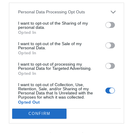
third parties.
détails
Personal Data Processing Opt Outs
EXCEPTIONNEL
Dominique
I want to opt-out of the Sharing of my
France
9.8
personal data.
/10
Juillet 2010
Opted In
Séjour en couple d'âge moyen supérieur à
35 ans
I want to opt-out of the Sale of my
Personal Data.
L'hotel a une vue splendide, les chambres sont magnifiques et spacieuses
Opted In
avec un balcon et une superbe vue, le personnel est charmant et
sympathique, la ballade jusqu'a la ville est agréable et Limone est une
petite ville magnifique construite dans un rocher au bord du lac d'un bleu
I want to opt-out of processing my
Personal Data for Targeted Advertising.
azur
Opted In
Souhaiteriez-vous revenir dans cet hôtel?
OUI
I want to opt-out of Collection, Use,
détails
Retention, Sale, and/or Sharing of my
Personal Data that Is Unrelated with the
Purposes for which it was collected.
Commentaires
Commentaires
Opted Out
Page 2-2
précédents
suivants
CONFIRM
Autres hôtels à proximité: