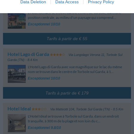
Data Deletion
Data Access
Privacy Policy
Hotel Benaco
Via Benaco 35
,
Nago-Torbole (TN)
- 8.3 Km
L'Hotel Benaco se trouve dans le centre de Torbole, dans une
position centrale, au milieu d'un paysage qui comprend...
Exceptionnel 10/10
Tarifs à partir de € 55
Hotel Lago di Garda
Via Lungolago Verona 11
,
Torbole Sul
Garda (TN)
- 8.4 Km
L'Hotel Lago di Garda avec vue magnifique sur le lac du même
nom se trouve dans le centre de Torbole sul Garda, à 1...
Exceptionnel 10/10
Tarifs à partir de € 179
Hotel Ideal
Via Matteotti 104
,
Torbole Sul Garda (TN)
- 8.5 Km
L'Hotel Ideal se trouve à Torbole sul Garda, dans un endroit
tranquille, à 300 m de la plage et non loin du c...
Exceptionnel 9.8/10