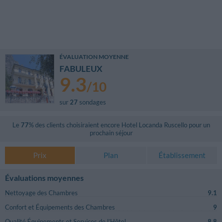
ÉVALUATION MOYENNE
FABULEUX
9.3
/
10
sur
27
sondages
Le
77
% des clients choisiraient encore
Hotel Locanda Ruscello
pour un
prochain séjour
Prix
Plan
Établissement
Évaluations moyennes
Nettoyage des Chambres
9.1
Confort et Équipements des Chambres
9
Qualité Équipements et Services de l’Hôtel
8.8