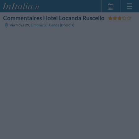
Commentaires Hotel Locanda Ruscello
Page d'Accueil
Via Nova 29
,
Limone Sul Garda
(Brescia)
Mes réservations
InItalia Club
Langue