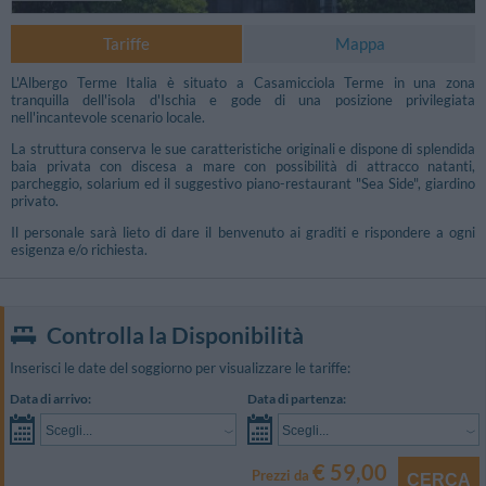
Tariffe
Mappa
L'Albergo Terme Italia è situato a Casamicciola Terme in una zona
tranquilla dell'isola d'Ischia e gode di una posizione privilegiata
nell'incantevole scenario locale.
La struttura conserva le sue caratteristiche originali e dispone di splendida
baia privata con discesa a mare con possibilità di attracco natanti,
parcheggio, solarium ed il suggestivo piano-restaurant "Sea Side", giardino
privato.
Il personale sarà lieto di dare il benvenuto ai graditi e rispondere a ogni
esigenza e/o richiesta.
Controlla la Disponibilità
Inserisci le date del soggiorno per visualizzare le tariffe:
Foto Libere
Data di arrivo:
Data di partenza:
Scegli...
Scegli...
€ 59,00
Prezzi da
CERCA