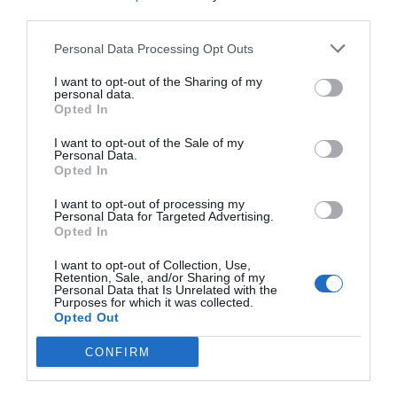
Servizi a Pagamento
gustare ottimi piatti di cucina tipica locale e nazionale.
third parties.
Check In e Check Out Rapidi
Connessione ad Internet
Deposito Bagagli
Idromassaggio
Bar
Caffetteria
Personal Data Processing Opt Outs
Caratteristiche dell'hotel
Informazioni Turistiche
Internet Point
Ciclismo
Cucina Dietetica
Jacuzzi
Parcheggio Interno non Coperto
Cucina Internazionale
Cucina Tipica Locale
I want to opt-out of the Sharing of my
Camere Insonorizzate
Camere Non Fumatori
Personale Multilingua
Pesca
Escursioni
Lavaggio a secco
personal data.
Camere antiallergiche
Camere familiari
Piscina Esterna
Portiere
Lavanderia
Massaggi
Opted In
Design hotel
Edificio storico
Reception - 24 ore su 24
Servizio Fotocopiatrice
Noleggio Auto
Noleggio Biciclette
Fronte Mare
Gay Friendly
Solarium
Spiaggia Privata
I want to opt-out of the Sale of my
Noleggio Moto / Scooter
Pranzo al sacco
Giardino
Hotel Business
Personal Data.
Quotidiani
Ricevimenti / Banchetti /
Opted In
Ristrutturato recentemente
Suite Nuziale
Cerimonie
Terrazza
Vista Panoramica
Ristorante
Ristorazione per gruppi
I want to opt-out of processing my
Sala Banchetti / Ricevimenti
Salone di Bellezza / Centro
Personal Data for Targeted Advertising.
Benessere
Opted In
Sauna
Servizio Fax
Servizio medico
Snack bar
I want to opt-out of Collection, Use,
Retention, Sale, and/or Sharing of my
Stireria
Tour della città
Personal Data that Is Unrelated with the
Transfer da/per Aeroporto
Transfer da/per Porto
Purposes for which it was collected.
Transfer da/per Spiaggia
Opted Out
CONFIRM