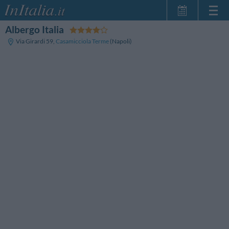
Albergo Italia
Home Page
Via Girardi 59
,
Casamicciola Terme
(Napoli)
Le mie Prenotazioni
InItalia Club
Lingua