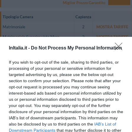
Miglior Prezzo Garantito
Tipologia Camera
Capienza
Matrimoniale
2
MOSTRA TARIFFE
Matrimoniale Superior vista Mare
2
MOSTRA TARIFFE
Matrimoniale Deluxe vista Mare
2
MOSTRA TARIFFE
InItalia.it -
Do Not Process My Personal Information
Le camere sono tutte perfettamente insonorizzate e dispongono di TV
If you wish to opt-out of the sale, sharing to third parties, or
color satellitare, telefono con linea diretta, aria condizionata, frigobar,
connessione a Internet, bagno privato.
processing of your personal or sensitive information for
targeted advertising by us, please use the below opt-out
Camere disponibili: Matrimoniale, Matrimoniale Superior vista Mare,
section to confirm your selection. Please note that after your
Matrimoniale Deluxe vista Mare.
opt-out request is processed you may continue seeing
interest-based ads based on personal information utilized by
us or personal information disclosed to third parties prior to
Servizi Inclusi nel prezzo
your opt-out. You may separately opt-out of the further
disclosure of your personal information by third parties on the
Accettati Animali
Accettati Animali Piccola Taglia
IAB’s list of downstream participants. This information may
Ristorante e Bar
Aria condizionata nelle aree
Ascensore
also be disclosed by us to third parties on the
IAB’s List of
comuni
Banco Escursioni
Il suggestivo piano-restaurant "Sea Side"è a disposizione degli ospiti per
Downstream Participants
that may further disclose it to other
Cameriere personale
Cassaforte