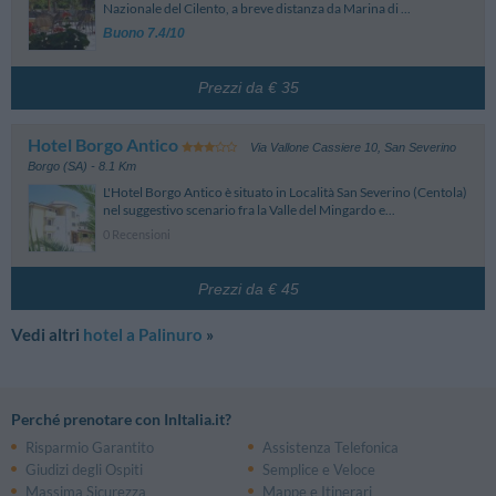
Nazionale del Cilento, a breve distanza da Marina di ...
Buono 7.4/10
Prezzi da € 35
Hotel Borgo Antico
Via Vallone Cassiere 10
,
San Severino
Borgo (SA)
- 8.1 Km
L'Hotel Borgo Antico è situato in Località San Severino (Centola)
nel suggestivo scenario fra la Valle del Mingardo e...
0 Recensioni
Prezzi da € 45
Vedi altri
hotel a Palinuro
»
Perché prenotare con InItalia.it?
Risparmio Garantito
Assistenza Telefonica
Giudizi degli Ospiti
Semplice e Veloce
Massima Sicurezza
Mappe e Itinerari