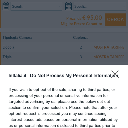
Scegli...
Scegli...
€ 95,00
Prezzi da
CERCA
Miglior Prezzo Garantito
Tipologia Camera
Capienza
Doppia
2
MOSTRA TARIFFE
Tripla
3
MOSTRA TARIFFE
Quadrupla
4
MOSTRA TARIFFE
InItalia.it -
Do Not Process My Personal Information
Doppia uso Singola
1
MOSTRA TARIFFE
Doppia vista Mare
2
MOSTRA TARIFFE
If you wish to opt-out of the sale, sharing to third parties, or
processing of your personal or sensitive information for
Completamente ristrutturato il Baia Hotel dispone di 57 camere
targeted advertising by us, please use the below opt-out
insonorizzate, con aria condizionata indipendente, frigobar, TV al plasma e
offre ai propri ospiti tutti i comfort di una struttura ricettiva moderna.
section to confirm your selection. Please note that after your
opt-out request is processed you may continue seeing
Dalle Junior Suite è possibile ammirare il panorama durante un rilassante
bagno in Jacuzzi.
interest-based ads based on personal information utilized by
us or personal information disclosed to third parties prior to
Camere disponibili: Doppia, Tripla, Quadrupla, Doppia uso Singola, Doppia