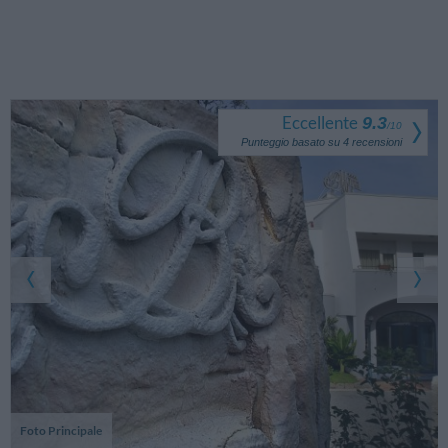
Eccellente
9.3
/
10
Punteggio basato su
4
recensioni
Foto Principale