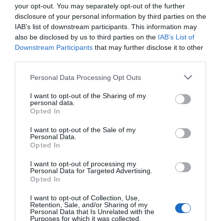
your opt-out. You may separately opt-out of the further
vista Mare.
disclosure of your personal information by third parties on the
IAB’s list of downstream participants. This information may
also be disclosed by us to third parties on the
IAB’s List of
Servizi Inclusi nel prezzo
Downstream Participants
that may further disclose it to other
third parties.
Aria condizionata nelle aree
Ascensore
Ristorante e Bar
comuni
Cassaforte
Personal Data Processing Opt Outs
Connessione ad Internet
Deposito Bagagli
La cucina della casa propone i sapori tradizionali e i prodotti genuini della
Informazioni Turistiche
Parcheggio Interno non Coperto
Servizi a Pagamento
I want to opt-out of the Sharing of my
dieta mediterranea, fin dalla prima colazione con squisite torte e crostate.
Personale Multilingua
Piscina Esterna
personal data.
La cena, con menù à la carte, prevede le specialità della cucina locale e
Opted In
Portiere
Reception - 24 ore su 24
Accettati Animali Piccola Taglia
Bar
nazionale, accompagnate da un'accurata selezione di vini.
Caratteristiche dell'hotel
Sala TV
Cucina Dietetica
Lavaggio a secco
I want to opt-out of the Sale of my
Lavanderia
Pranzo al sacco
Personal Data.
Camere Non Fumatori
Camere familiari
Ricevimenti / Banchetti /
Ristorante
Opted In
Giardino
Terrazza
Cerimonie
Ristorazione per gruppi
Sala Banchetti / Ricevimenti
Servizio Fax
I want to opt-out of processing my
Personal Data for Targeted Advertising.
Servizio Fotocopiatrice
Spiaggia Privata
Opted In
Stireria
Transfer da/per Aeroporto
Transfer da/per Porto
I want to opt-out of Collection, Use,
Retention, Sale, and/or Sharing of my
Personal Data that Is Unrelated with the
Purposes for which it was collected.