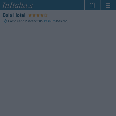
Baia Hotel
Home Page
Corso Carlo Pisacane 205
,
Palinuro
(Salerno)
Le mie Prenotazioni
InItalia Club
Lingua