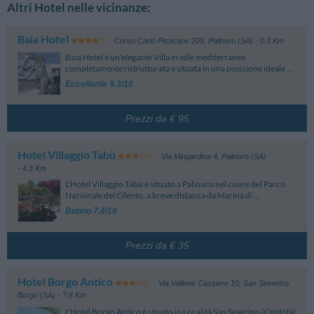
Altri Hotel nelle vicinanze:
Termini di cancellazione di base
Le cancellazioni non prevedono alcuna penale se effettuate entro 2 giorni
Baia Hotel
dalla data di arrivo.
Corso Carlo Pisacane 205
,
Palinuro (SA)
- 0.3 Km
In caso di cancellazione oltre tale termine, o in caso di mancato arrivo in
Baia Hotel è un'elegante Villa in stile mediterraneo
hotel, verrà addebitato l'importo della prima notte.
completamente ristrutturata e situata in una posizione ideale ...
Nessun pagamento anticipato, il pagamento di questa camera avverrà
Eccellente 9.3/10
direttamente in hotel.
Importante: questi indicati sono i termini di prenotazione standard e
possono variare in base al periodo di soggiorno, alle camere e alle tariffe
Prezzi da € 95
scelte. Prestare attenzione ai dettagli delle tariffe in fase di prenotazione.
Hotel Villaggio Tabù
Via Mingardina 4
,
Palinuro (SA)
- 4.3 Km
L'Hotel Villaggio Tabù è situato a Palinuro nel cuore del Parco
Nazionale del Cilento, a breve distanza da Marina di ...
Buono 7.4/10
Prezzi da € 35
Hotel Borgo Antico
Via Vallone Cassiere 10
,
San Severino
Borgo (SA)
- 7.8 Km
L'Hotel Borgo Antico è situato in Località San Severino (Centola)