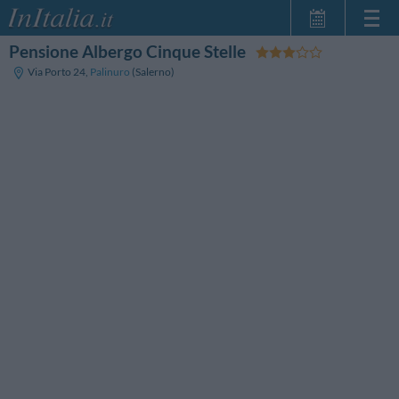
Pensione Albergo Cinque Stelle
Home Page
Via Porto 24
,
Palinuro
(Salerno)
Le mie Prenotazioni
InItalia Club
Lingua