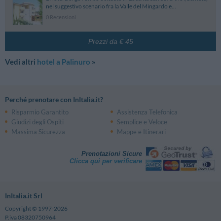
nel suggestivo scenario fra la Valle del Mingardo e...
0 Recensioni
Prezzi da € 45
Vedi altri
hotel a Palinuro
»
Perché prenotare con InItalia.it?
Risparmio Garantito
Assistenza Telefonica
Giudizi degli Ospiti
Semplice e Veloce
Massima Sicurezza
Mappe e Itinerari
Prenotazioni Sicure
Clicca qui per verificare
InItalia.it Srl
Copyright © 1997-2026
P.iva 08320750964