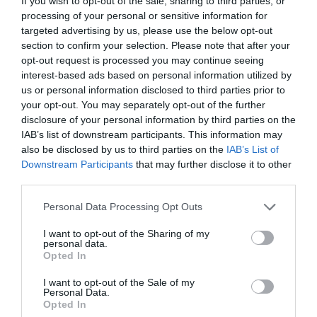
If you wish to opt-out of the sale, sharing to third parties, or
Quadrupla vista Mare
4
MOSTRA TARIFFE
processing of your personal or sensitive information for
La struttura offre 10 esclusive camere ampie e luminose arredate con
targeted advertising by us, please use the below opt-out
colori tenui e in stile mediterraneo.
section to confirm your selection. Please note that after your
opt-out request is processed you may continue seeing
Tutte le camere sono dotate di telefono con linea diretta, TV color, Sky TV,
frigobar, bagno privato con doccia e asciugacapelli.
interest-based ads based on personal information utilized by
us or personal information disclosed to third parties prior to
Alcune di loro godono di una splendida vista mare sul golfo di Palinuro, altre
hanno il terrazzino che si affaccia sul corso principale, altre sono a piano
your opt-out. You may separately opt-out of the further
giardino.
disclosure of your personal information by third parties on the
IAB’s list of downstream participants. This information may
Per le famiglie sono disponibili Family Room con due camere da letto
separate e bagno in comune.
also be disclosed by us to third parties on the
IAB’s List of
Downstream Participants
that may further disclose it to other
Inoltre sono disponibili 2 Suite per gli ospiti più esigenti.
third parties.
Camere disponibili: Matrimoniale, Tripla, Quadrupla, Matrimoniale vista
Mare, Quadrupla vista Mare.
Personal Data Processing Opt Outs
I want to opt-out of the Sharing of my
personal data.
Servizi Inclusi nel prezzo
Opted In
Check In e Check Out Rapidi
Informazioni Turistiche
I want to opt-out of the Sale of my
Ristorante e Bar
Personal Data.
Internet Point
Personale Multilingua
Opted In
Sala Lettura
Sala TV
La struttura propone una formula innovativa di pensione completa o mezza