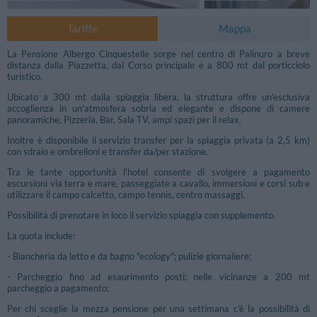
Tariffe
Mappa
La Pensione Albergo Cinquestelle sorge nel centro di Palinuro a breve
distanza dalla Piazzetta, dal Corso principale e a 800 mt dal porticciolo
turistico.
Ubicato a 300 mt dalla spiaggia libera, la struttura offre un'esclusiva
accoglienza in un'atmosfera sobria ed elegante e dispone di camere
panoramiche, Pizzeria, Bar, Sala TV, ampi spazi per il relax.
Inoltre è disponibile il servizio transfer per la spiaggia privata (a 2,5 km)
con sdraio e ombrelloni e transfer da/per stazione.
Tra le tante opportunità l'hotel consente di svolgere a pagamento
escursioni via terra e mare, passeggiate a cavallo, immersioni e corsi sub e
utilizzare il campo calcetto, campo tennis, centro massaggi.
Possibilità di prenotare in loco il servizio spiaggia con supplemento.
La quota include:
Foto Libere
- Biancheria da letto e da bagno "ecology"; pulizie giornaliere;
- Parcheggio fino ad esaurimento posti; nelle vicinanze a 200 mt
parcheggio a pagamento;
Per chi sceglie la mezza pensione per una settimana c'è la possibilità di