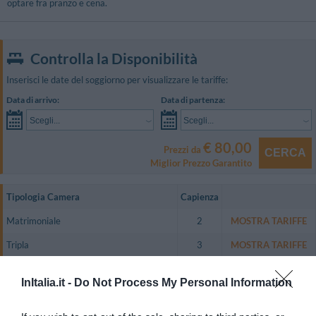
optare fra pranzo e cena.
Controlla la Disponibilità
Inserisci le date del soggiorno per visualizzare le tariffe:
Data di arrivo:
Data di partenza:
Scegli...
Scegli...
€ 80,00
Prezzi da
CERCA
Miglior Prezzo Garantito
Tipologia Camera
Capienza
Matrimoniale
2
MOSTRA TARIFFE
Tripla
3
MOSTRA TARIFFE
Quadrupla
4
MOSTRA TARIFFE
InItalia.it -
Do Not Process My Personal Information
Matrimoniale vista Mare
2
MOSTRA TARIFFE