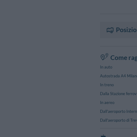
Posizi
Come rag
In auto
Autostrada A4 Milano 
In treno
Dalla Stazione ferrov
In aereo
Dall'aeroporto Inter
Dall'aeroporto di Tre