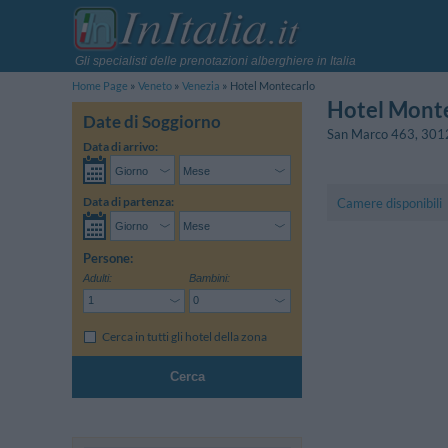
Gli specialisti delle prenotazioni alberghiere in Italia
Home Page
Veneto
Venezia
Hotel Montecarlo
Hotel Mont
Date di Soggiorno
San Marco 463
,
301
Data di arrivo:
Data di partenza:
Camere disponibili
Persone:
Adulti:
Bambini:
Cerca in tutti gli hotel della zona
Cerca