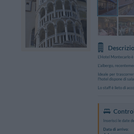
Descrizi
L'Hotel Montecarlo è 
L'albergo, recentemen
Ideale per trascorrere
l'hotel dispone di sal
Lo staff è lieto di acc
Foto Libere
Control
Inserisci le date d
Data di arrivo: