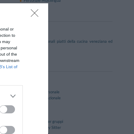
Personale Multilingua
Sala Lettura
sonal or
ection to
 dove poter gustare i tradizionali piatti della cucina veneziana ed
ou may
 personal
out of the
 downstream
B’s List of
Cameriere personale
Cucina Internazionale
Internet Point
Noleggio Auto
Quotidiani
Ristorazione per gruppi
Servizio di Baby Sitter
Tour della città