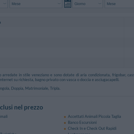
a
arredate in stile veneziano e sono dotate di aria condizionata, frigobar, casse
nternet su richiesta, bagno privato con vasca o doccia e asciugacapelli.
ingola, Doppia, Matrimoniale, Tripla.
nclusi nel prezzo
imali
Accettati Animali Piccola Taglia
Banco Escursioni
Check In e Check Out Rapidi