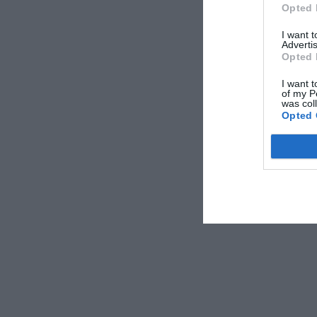
Opted 
Transfer da/
Transfer da/
I want 
Advertis
Opted 
Caratteri
I want t
of my P
Camere Inso
was col
Camere famil
Opted 
Hotel Busine