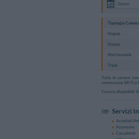
Tipologia Camer
Singola
Doppia
Matrimoniale
Tripla
Tutte le camere sono 
connessione Wi-Fi a I
Camere disponibili: S
Servizi I
Accettati An
Ascensore
Cassaforte