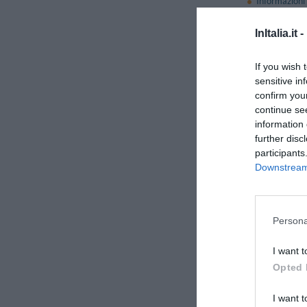
Informazioni 
Portiere
Sala TV
InItalia.it -
If you wish 
Ristorant
sensitive in
Il ristorante ''Antic
confirm you
internazionale, accomp
continue se
information 
Il fornito bar è a disp
further disc
La colazione viene ser
participants
Downstream 
Servizi 
Bar
Persona
Connessione 
Cucina Tipic
I want t
Lavaggio a s
Noleggio Bici
Opted 
Ricevimenti 
Servizio Fax
I want t
Servizio med