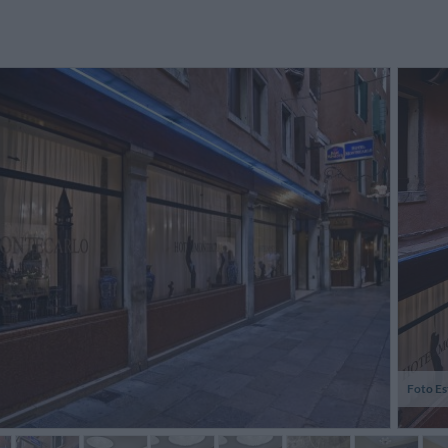
pport qualité / prix super bien
Hôtel très central, proche de la
Free w
itué personnel très sympa et
Place Saint-Marc, très pratique
desired.
rviable à la réception
pour maximaliser son séjour à
Venise. L'équipe est accueillante et
très ...
Romain,
Bernard,
Francia
Francia
Foto Es