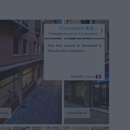
Eccezionale
9.6
/
10
Punteggio basato su
13
recensioni
ifi connection would be
Très bon accueil et personnel à
rapport quali
l'écoute. On y reviendra.
situé perso
serviable à la 
Mitsuhiro,
Patrick,
Giappone
Francia
terno
Foto Esterno