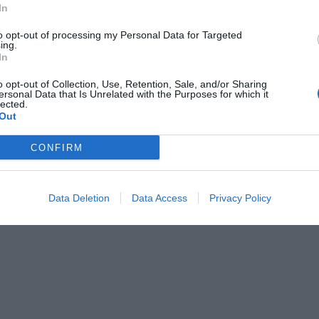
In
per Aeroporto
Transfer da/per Fiera
per Spiaggia
to opt-out of processing my Personal Data for Targeted
ing.
In
stiche dell'hotel
o opt-out of Collection, Use, Retention, Sale, and/or Sharing
ersonal Data that Is Unrelated with the Purposes for which it
norizzate
Camere Non Fumatori
lected.
iari
Edificio storico
Out
ss
Ristrutturato recentemente
CONFIRM
Data Deletion
Data Access
Privacy Policy