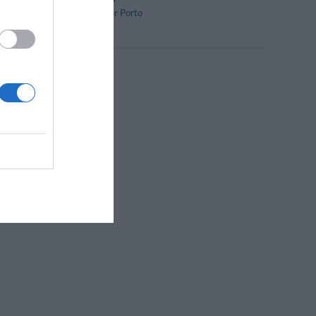
Transfer da/per Porto
Camere VIP
Gay Friendly