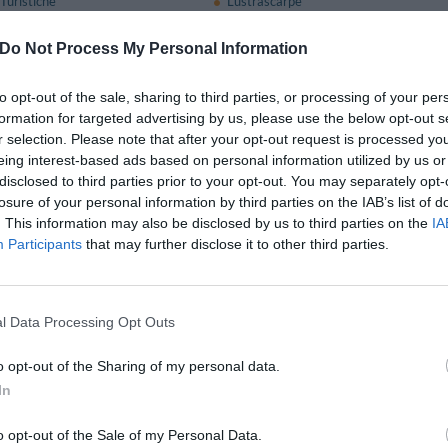
Turistiche
Lustrascarpe
Reception - 24 ore su 24
Do Not Process My Personal Information
to opt-out of the sale, sharing to third parties, or processing of your per
e e Bar
formation for targeted advertising by us, please use the below opt-out s
o Pignolo'' è l'ideale punto d'incontro per colazioni, cene di lavoro e piacere
r selection. Please note that after your opt-out request is processed y
agnati dai più prestigiosi vini. Servizio catering su richiesta.
eing interest-based ads based on personal information utilized by us or
disclosed to third parties prior to your opt-out. You may separately opt-
osizione degli ospiti.
losure of your personal information by third parties on the IAB’s list of
vita in un'elegante sala.
. This information may also be disclosed by us to third parties on the
IA
Participants
that may further disclose it to other third parties.
a Pagamento
Caffetteria
l Data Processing Opt Outs
ad Internet
Cucina Dietetica
a Locale
Escursioni
o opt-out of the Sharing of my personal data.
ecco
Lavanderia
clette
Pranzo al sacco
In
/ Banchetti / Cerimonie
Ristorante
Servizio Fotocopiatrice
o opt-out of the Sale of my Personal Data.
ico
Stireria