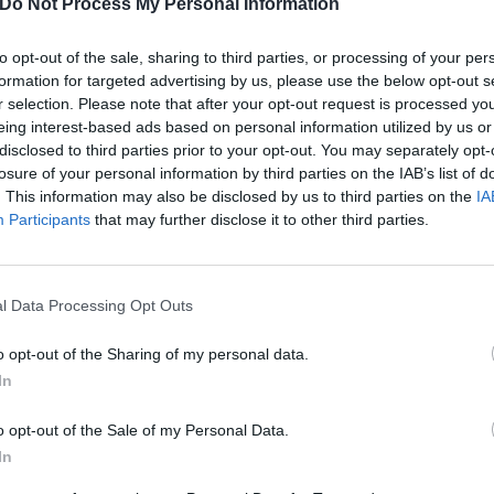
Do Not Process My Personal Information
nclusi nel prezzo
mali Piccola Taglia
Aria condizionata nelle aree comuni
to opt-out of the sale, sharing to third parties, or processing of your per
Check In e Check Out Rapidi
formation for targeted advertising by us, please use the below opt-out s
Turistiche
Lustrascarpe
r selection. Please note that after your opt-out request is processed y
Reception - 24 ore su 24
eing interest-based ads based on personal information utilized by us or
disclosed to third parties prior to your opt-out. You may separately opt-
losure of your personal information by third parties on the IAB’s list of
e e Bar
. This information may also be disclosed by us to third parties on the
IA
Participants
that may further disclose it to other third parties.
 servita una prima colazione a buffet freddo dalle ore 7:00 alle ore 10:00, nell'
a colazione può essere servita direttamente in camera.
l Data Processing Opt Outs
a Pagamento
o opt-out of the Sharing of my personal data.
ioni
Caffetteria
In
ad Internet
Escursioni
ecco
Lavanderia
o opt-out of the Sale of my Personal Data.
Servizio Fotocopiatrice
In
ico
Stireria
per Aeroporto
Transfer da/per Fiera