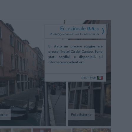
Eccezionale
9.6
/
10
Punteggio basato su
15
recensioni
mmes arrivés tard le soir
E' stato un piacere soggiornare
scarsa l'indi
eures et il nous a fallu plus
presso l'hotel Cà del Campo. Sono
arrivare d
eure pour trouver l'hôtel;
stati cordiali e disponibili. Ci
vaporetto al
nneau, rien. Sauf les ...
ritorneremo volentieri!
indicazione st
Chantal,
Raul,
Lussemburgo
Italia
terno
Foto Esterno