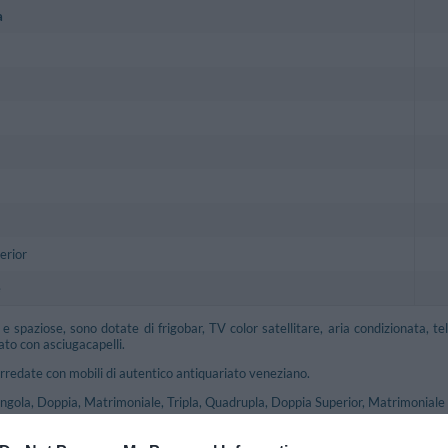
a
erior
e
 spaziose, sono dotate di frigobar, TV color satellitare, aria condizionata, te
ato con asciugacapelli.
rredate con mobili di autentico antiquariato veneziano.
ingola, Doppia, Matrimoniale, Tripla, Quadrupla, Doppia Superior, Matrimoniale S