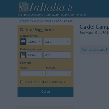
Gli specialisti delle prenotazioni alberghiere in Italia
Home Page
Veneto
Venezia
Cà del Campo
Cà del Cam
Date di Soggiorno
San Marco 511
,
301
Data di arrivo:
Data di partenza:
Camere disponibili
Persone:
Adulti:
Bambini:
Cerca in tutti gli hotel della zona
Cerca