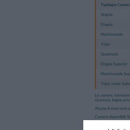
Tipologia Camer
Singola
Doppia
Matrimoniale
Tripla
Quadrupla
Doppia Superior
Matrimoniale Sup
Tripla Junior Suit
Le camere, luminose e
sicurezza, bagno priv
Alcune di esse sono a
Camere disponibili: S