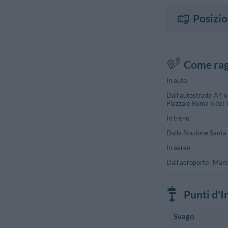
Posizi
Come rag
In auto
Dall'autostrada A4 o 
Piazzale Roma o del T
In treno
Dalla Stazione Santa 
In aereo
Dall'aeroporto "Marco 
Punti d'I
Svago