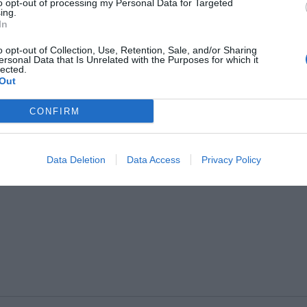
to opt-out of processing my Personal Data for Targeted
ing.
In
stiche dell'hotel
o opt-out of Collection, Use, Retention, Sale, and/or Sharing
ersonal Data that Is Unrelated with the Purposes for which it
norizzate
Camere Non Fumatori
lected.
Ristrutturato recentemente
Out
CONFIRM
Data Deletion
Data Access
Privacy Policy