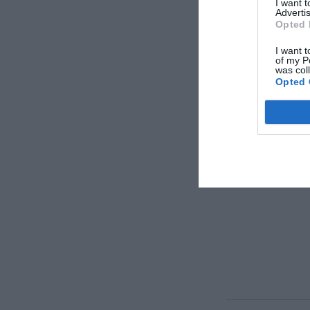
I want 
Advertis
Opted 
Caratteri
I want t
of my P
Camere Inso
was col
Gay Friendly
Opted 