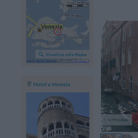
sc
a
Visualizza sulla Mappa
v
in
Hotel a Venezia
Foto Principale