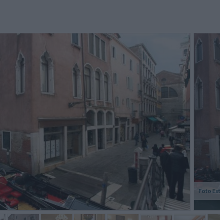
arsa l'indicazione sul sito per
Das Hotel hat eine Top Lage, nur
Nous so
rrivare dalla fermata del
ca. 5. Minuten zum Markusplatz.
vers 23 h
aporetto all'albergo. Nessuna
Bei den Temperaturen um die 38
d'une h
dicazione stradale.
Grad in Venedig, haben wir die...
pas de pa
Giuseppe,
Horst U. Elfi,
Italia
Germania
Foto Es