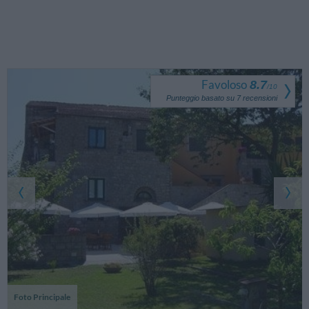
Favoloso
8.7
/
10
Punteggio basato su
7
recensioni
Foto Principale