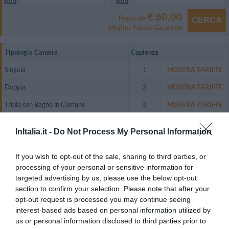
€ 60,00
Prezzi da
CERCA
Miglior Prezzo Garantito
Tipologia Camera
Capienza
Singola
1
MOSTRA TARIFFE
Doppia
2
MOSTRA TARIFFE
Tripla con Bagno in Comune
3
MOSTRA TARIFFE
Quadrupla con Bagno in Comune
4
MOSTRA TARIFFE
InItalia.it -
Do Not Process My Personal Information
Matrimoniale - Mansarda
2
MOSTRA TARIFFE
If you wish to opt-out of the sale, sharing to third parties, or
Le camere, ampie e luminose, sono dotate di TV color satellitare, telefono
processing of your personal or sensitive information for
con linea diretta, minibar, aria condizionata, connessione Wi-Fi a Internet,
terrazzo con vista mare o giardino attrezzato, bagno privato con doccia.
targeted advertising by us, please use the below opt-out
section to confirm your selection. Please note that after your
Camere disponibili: Singola, Doppia, Tripla con Bagno in Comune,
Quadrupla con Bagno in Comune, Matrimoniale - Mansarda.
opt-out request is processed you may continue seeing
interest-based ads based on personal information utilized by
us or personal information disclosed to third parties prior to