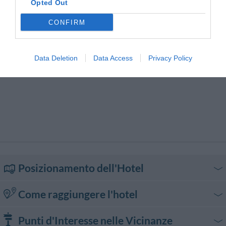
Ristorazione per gruppi
Opted Out
Terrazza
Vista Panoramica
Servizio Limousine
Servizio di ritiro e riconsegna
auto
CONFIRM
Servizio medico
Snack bar
Stireria
Transfer da/per Aeroporto
Transfer da/per Fiera
Transfer da/per Porto
Data Deletion
Data Access
Privacy Policy
Transfer da/per Spiaggia
Posizionamento dell'Hotel
Come raggiungere l'hotel
In auto
Punti d'Interesse nelle Vicinanze
Dall'autostrada A1 Milano - Napoli, proseguire sulla A3 Salerno - Reggio