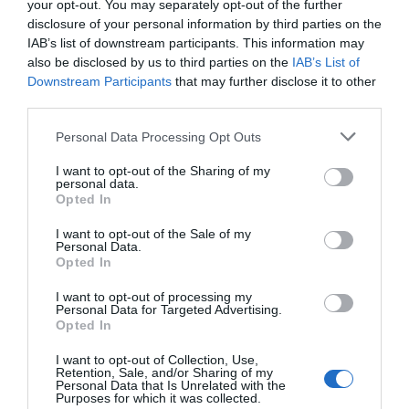
your opt-out. You may separately opt-out of the further
Servizi Inclusi nel prezzo
disclosure of your personal information by third parties on the
IAB’s list of downstream participants. This information may
Accettati Animali
Accettati Animali Piccola Taglia
Ristorante e Bar
also be disclosed by us to third parties on the
IAB’s List of
Cambio Valuta
Cassaforte
Downstream Participants
that may further disclose it to other
Check In e Check Out Rapidi
Connessione ad Internet
Il Casale possiede una caratteristica sala in pietre di tufo dove è piacevole
third parties.
Deposito Bagagli
Informazioni Turistiche
Descrizione Sala Riunioni/Sala
degustare la prima colazione.
Internet Point
Kinderheim / Soggiorni per
Meeting/Sala Congressi
bambini
Personal Data Processing Opt Outs
Noleggio Apparecchiature per
Parcheggio Interno in box Privato
A disposizione degli ospiti un'ampia sala con capienza massima di 100
Meeting / Congressi
I want to opt-out of the Sharing of my
Personale Multilingua
Servizi a Pagamento
persone ideale per eventi e cerimonie.
personal data.
Piscina Esterna
Quotidiani
Opted In
Reception - 24 ore su 24
Sala Banchetti / Ricevimenti
Banco Escursioni
Bar
Caratteristiche dell'hotel
Servizio Fax
Servizio Fotocopiatrice
Bar della piscina
Biglietteria Aerea
I want to opt-out of the Sale of my
Servizio Interpreti
Servizio di Baby Sitter
Biglietteria Navi
Caffetteria
Personal Data.
Camere Fumatori
Camere Insonorizzate
Opted In
Cameriere personale
Cucina Dietetica
Camere Non Fumatori
Camere VIP
Cucina Internazionale
Cucina Tipica Locale
Camere antiallergiche
Camere familiari
I want to opt-out of processing my
Lavaggio a secco
Lavanderia
Personal Data for Targeted Advertising.
Camere per Diversamente Abili
Dimora storica
Lounge bar
Lustrascarpe
Opted In
Edificio storico
Fronte Mare
Noleggio Auto
Noleggio Biciclette
Gay Friendly
Giardino
Noleggio Moto / Scooter
Piano Bar
I want to opt-out of Collection, Use,
Hotel Business
Luogo di Culto
Retention, Sale, and/or Sharing of my
Portiere
Pranzo al sacco
Parco giochi per bambini
Ristrutturato recentemente
Personal Data that Is Unrelated with the
Ricevimenti / Banchetti /
Ristorante
Purposes for which it was collected.
Senza Barriere Architettoniche
Suite Nuziale
Cerimonie