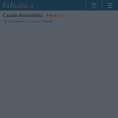
Casale Antonietta
Home Page
Via Pantano 5
,
Sorrento
(Napoli)
Le mie Prenotazioni
InItalia Club
Lingua