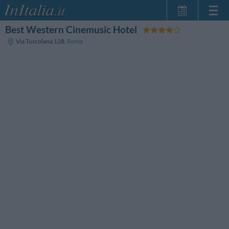
Best Western Cinemusic Hotel
Home Page
Via Tuscolana 128
,
Roma
Le mie Prenotazioni
InItalia Club
Lingua