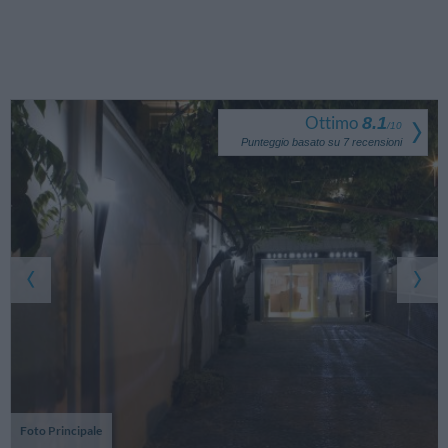
Ottimo
8.1
/
10
Punteggio basato su
7
recensioni
Foto Principale