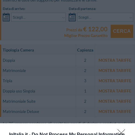
Inserisci le date del soggiorno per visualizzare le tariffe:
Data di arrivo:
Data di partenza:
Scegli...
Scegli...
€ 122,00
Prezzi da
CERCA
Miglior Prezzo Garantito
Tipologia Camera
Capienza
Doppia
2
MOSTRA TARIFFE
Matrimoniale
2
MOSTRA TARIFFE
Tripla
3
MOSTRA TARIFFE
Doppia uso Singola
1
MOSTRA TARIFFE
Matrimoniale Suite
2
MOSTRA TARIFFE
Matrimoniale Deluxe
2
MOSTRA TARIFFE
Le 35 camere accolgono gli ospiti tra arredi di design e comfort moderni
per un piacevole soggiorno.
InItalia.it -
Do Not Process My Personal Information