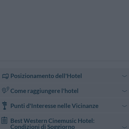
Posizionamento dell'Hotel
Come raggiungere l'hotel
In auto
Punti d'Interesse nelle Vicinanze
Da Sud:
Dall'autostrada A1 Napoli - Milano immettersi sul Grande raccordo
Shopping
Best Western Cinemusic Hotel
:
Anulare e prendere l'uscita 23 Appio - San Giovanni. Seguire le indicazioni
Condizioni di Soggiorno
per il centro fino a Piazza Re di Roma e qui prendete largo Vercelli. Alla fine