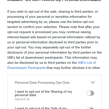
I mobili sono realizzati su misura, i rivestimenti in pelle,i pavimenti in
parquet e le camere sono di diverse tipologie:
If you wish to opt-out of the sale, sharing to third parties, or
Standard di medie dimensioni, dotate di telefono con linea diretta,
connessione Wi-Fi a Internet, TV color satellitare, pay TV e SKY, minibar,
processing of your personal or sensitive information for
cassetta di sicurezza, aria condizionata, bagno privato con doccia,
targeted advertising by us, please use the below opt-out
asciugacapelli e set cortesia.
section to confirm your selection. Please note that after your
De Luxe di ampie dimensioni, dotate di balcone, telefono con linea diretta,
opt-out request is processed you may continue seeing
connessione Wi-Fi a Internet, TV color satellitare, pay TV e SKY, minibar,
interest-based ads based on personal information utilized by
cassetta di sicurezza, aria condizionata, bagno privato con doccia,
us or personal information disclosed to third parties prior to
asciugacapelli e set cortesia.
your opt-out. You may separately opt-out of the further
Suite con soggiorno, angolo relax, telefono con linea diretta, connessione
disclosure of your personal information by third parties on the
Wi-Fi a Internet, TV color satellitare, pay TV e SKY, minibar, cassetta di
IAB’s list of downstream participants. This information may
sicurezza, aria condizionata, bagno privato con vasca idromassaggio,
asciugacapelli, accappatoio, set cortesia.
also be disclosed by us to third parties on the
IAB’s List of
Downstream Participants
that may further disclose it to other
Family di ampie dimensioni, sono composte da due camere, una
matrimoniale e una doppia, ingresso, dotate di telefono con linea diretta,
third parties.
connessione Wi-Fi a Internet, TV color satellitare, Pay TV e SKY, minibar,
cassetta di sicurezza, aria condizionata, 2 bagno privati con doccia,
Personal Data Processing Opt Outs
asciugacapelli e set cortesia.
Camere disponibili: Doppia, Matrimoniale, Tripla, Doppia uso Singola,
I want to opt-out of the Sharing of my
personal data.
Matrimoniale Suite, Matrimoniale Deluxe.
Opted In
I want to opt-out of the Sale of my