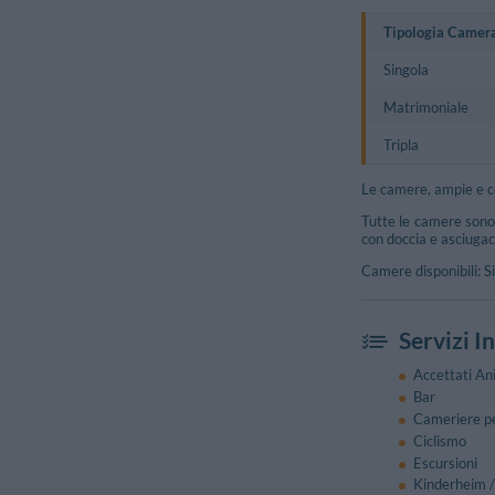
Tipologia Camer
Singola
Matrimoniale
Tripla
Le camere, ampie e c
Tutte le camere sono 
con doccia e asciugaca
Camere disponibili: S
Servizi I
Accettati Ani
Bar
Cameriere p
Ciclismo
Escursioni
Kinderheim /