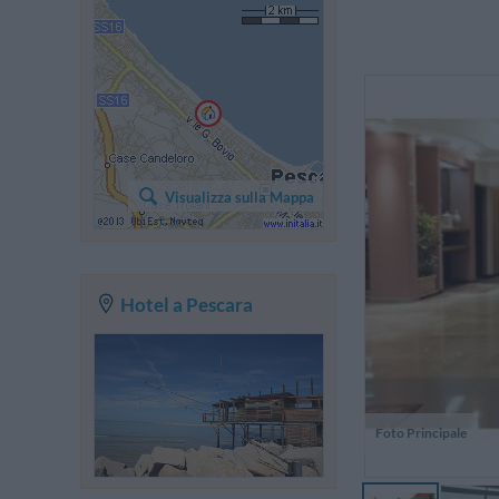
L
in
Visualizza sulla Mappa
su
le
di 
Hotel a Pescara
Foto Principale