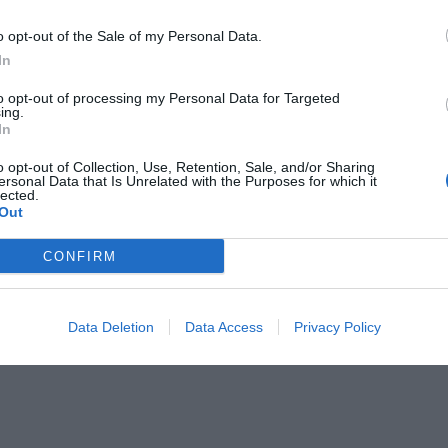
a Pagamento
 per gruppi
o opt-out of the Sale of my Personal Data.
In
stiche dell'hotel
to opt-out of processing my Personal Data for Targeted
ing.
In
llergiche
Camere familiari
ca
Edificio storico
o opt-out of Collection, Use, Retention, Sale, and/or Sharing
Hotel Business
ersonal Data that Is Unrelated with the Purposes for which it
o recentemente
Terrazza
lected.
Out
CONFIRM
Data Deletion
Data Access
Privacy Policy