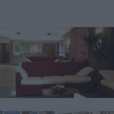
a soddisfazione generale va
Ottima colazione da 4 stelle!
Das Hot
dicata, più correttamente, tra
Strandr
fficiente e buona. Siamo rimasti
zur Dis
ggermente delusi dall'indicazione
geanu z
...
zur "...
Mauro,
Cesare,
Italia
Italia