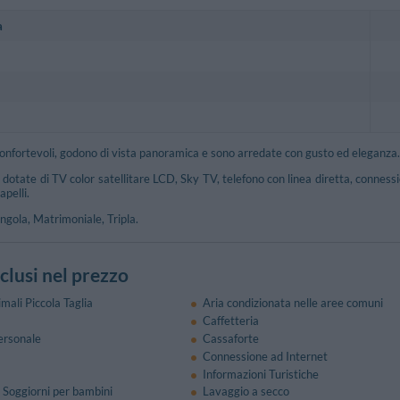
a
onfortevoli, godono di vista panoramica e sono arredate con gusto ed eleganza.
dotate di TV color satellitare LCD, Sky TV, telefono con linea diretta, connessi
pelli.
ingola, Matrimoniale, Tripla.
nclusi nel prezzo
mali Piccola Taglia
Aria condizionata nelle aree comuni
Caffetteria
ersonale
Cassaforte
Connessione ad Internet
Informazioni Turistiche
 Soggiorni per bambini
Lavaggio a secco