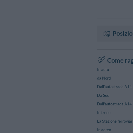
Posizi
Come rag
In auto
da Nord
Dall'autostrada A14 
Da Sud
Dall'autostrada A14 
In treno
La Stazione ferroviari
In aereo