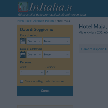
Gli specialisti delle prenotazioni alberghiere in Italia
Home Page
Abruzzo
Pescara
Hotel Maja
Hotel Maja
,
Date di Soggiorno
Viale Riviera 201
,
65
Data di arrivo:
Data di partenza:
Camere disponibili
Persone:
Adulti:
Bambini:
Cerca in tutti gli hotel della zona
Cerca