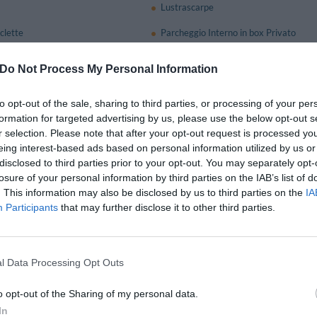
Lustrascarpe
clette
Parcheggio Interno in box Privato
Ping Pong
Quotidiani
Do Not Process My Personal Information
Servizio Fax
rpreti
Servizio medico
vata
Stireria
to opt-out of the sale, sharing to third parties, or processing of your per
per Spiaggia
formation for targeted advertising by us, please use the below opt-out s
r selection. Please note that after your opt-out request is processed y
eing interest-based ads based on personal information utilized by us or
e e Bar
disclosed to third parties prior to your opt-out. You may separately opt-
losure of your personal information by third parties on the IAB’s list of
le per sorseggiare un ottimo drink in totale relax.
. This information may also be disclosed by us to third parties on the
IA
Participants
that may further disclose it to other third parties.
one Sala Riunioni/Sala Meeting/Sala Congressi
dere dispone di splendido roof garden ed è l'ideale per lo svolgimento di meeting
l Data Processing Opt Outs
 quadrati e dispone di lavagna luminosa, videoregistratore, video proiettore e c
o opt-out of the Sharing of my personal data.
In