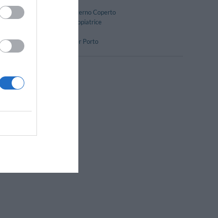
Noleggio Auto
Parcheggio Interno Coperto
Servizio Fotocopiatrice
Snack bar
Transfer da/per Porto
Gay Friendly
Terrazza