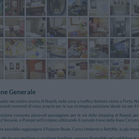
one Generale
ato nel centro storico di Napoli, nella zona a traffico limitato vicino a Porta N
lassanti momenti di relax proprio per la sua strategica posizione ideale sia per il t
sizione consente piacevoli passeggiate per le vie dello shopping di Napoli, per 
sul Vesuvio, a Pompei ed Ercolano utilizzando il comodo treno della linea Circu
ltre possibile raggiungere il Palazzo Reale, Corso Umberto o Rettifilo, la più i
colti da una gestione a carattere familiare, sempre disponibile nel soddisfare le