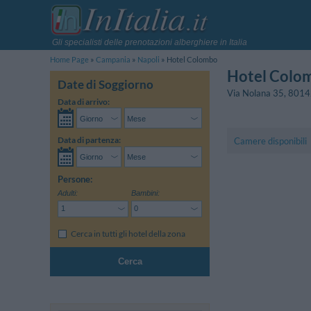
Gli specialisti delle prenotazioni alberghiere in Italia
Home Page
Campania
Napoli
Hotel Colombo
Hotel Colo
Date di Soggiorno
Via Nolana 35
,
8014
Data di arrivo:
Data di partenza:
Camere disponibili
Persone:
Adulti:
Bambini:
Cerca in tutti gli hotel della zona
Cerca