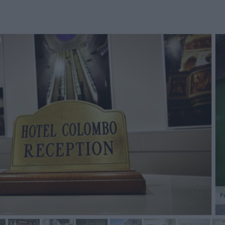
ous avons été reçu avec
Muy buen hotel de tres estrellas
Hotel s
ofessionnalisme par Dario. Très
con personal muy amable y
pour la 
ic type!
eficiente.
de la ga
Vesuve.
Louise,
Anonimo
Canada
F