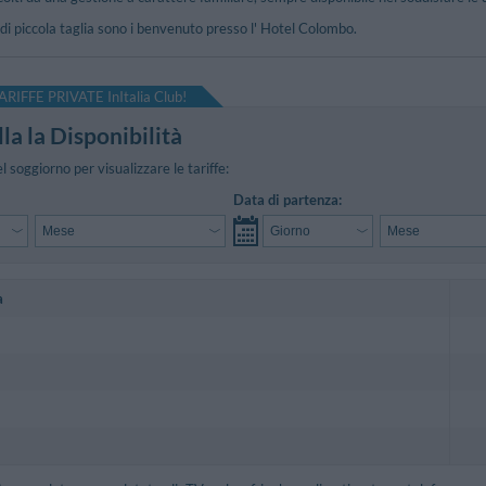
 di piccola taglia sono i benvenuto presso l' Hotel Colombo.
ARIFFE PRIVATE InItalia Club!
la la Disponibilità
el soggiorno per visualizzare le tariffe:
Data di partenza:
a