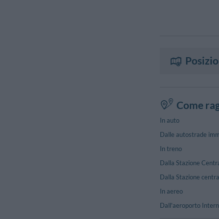
Posizi
Come rag
In auto
Dalle autostrade imme
In treno
Dalla Stazione Centra
Dalla Stazione centra
In aereo
Dall'aeroporto Interna