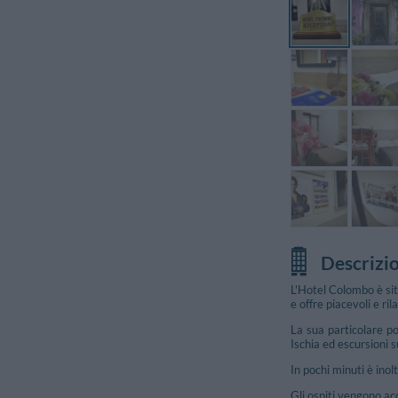
Descrizi
L'Hotel Colombo è situ
e offre piacevoli e ri
La sua particolare po
Ischia ed escursioni 
In pochi minuti è ino
Gli ospiti vengono ac