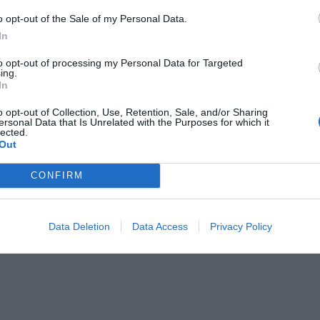
Navi
Lavanderia
o / Scooter
Parcheggio Esterno convenzionato
o opt-out of the Sale of my Personal Data.
nterno in box Privato
Servizio Fax
In
ousine
Servizio di ritiro e riconsegna auto
per Aeroporto
Transfer da/per Fiera
to opt-out of processing my Personal Data for Targeted
ing.
In
stiche dell'hotel
o opt-out of Collection, Use, Retention, Sale, and/or Sharing
ersonal Data that Is Unrelated with the Purposes for which it
norizzate
Camere per Diversamente Abili
lected.
Out
sile
Ristrutturato recentemente
CONFIRM
Data Deletion
Data Access
Privacy Policy