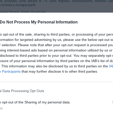
 arredate, sono dotate di TV color, frigobar, climatizzatore, telefono con
cortesia e asciugacapelli.
ingola, Doppia, Tripla, Quadrupla.
Do Not Process My Personal Information
nclusi nel prezzo
to opt-out of the sale, sharing to third parties, or processing of your per
imali
Accettati Animali Piccola Taglia
formation for targeted advertising by us, please use the below opt-out s
Bar
r selection. Please note that after your opt-out request is processed y
Check In e Check Out Rapidi
eing interest-based ads based on personal information utilized by us or
agli
Informazioni Turistiche
disclosed to third parties prior to your opt-out. You may separately opt-
ltilingua
Portiere
losure of your personal information by third parties on the IAB’s list of
Sala TV
. This information may also be disclosed by us to third parties on the
IA
Participants
that may further disclose it to other third parties.
e e Bar
uffet è servita nell'apposita sala dalle ore 07:00 alle ore 11:00.
l Data Processing Opt Outs
a Pagamento
o opt-out of the Sharing of my personal data.
In
ioni
Biglietteria Aerea