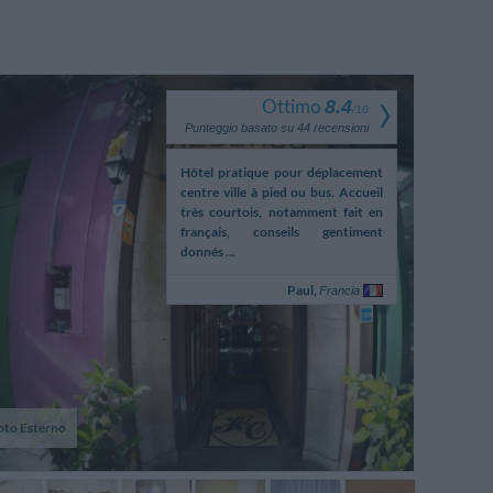
Ottimo
8.4
/
10
Punteggio basato su
44
recensioni
imple mais très bien situé
Hôtel pratique pour déplacement
Il bagno in
visite de Naples et tout près
centre ville à pied ou bus. Accueil
piccolo, pur
re pour aller à Pompéi et au
très courtois, notamment fait en
requisiti.
français, conseils gentiment
donnés ...
Philippe,
Paul,
Francia
Francia
oto Esterno