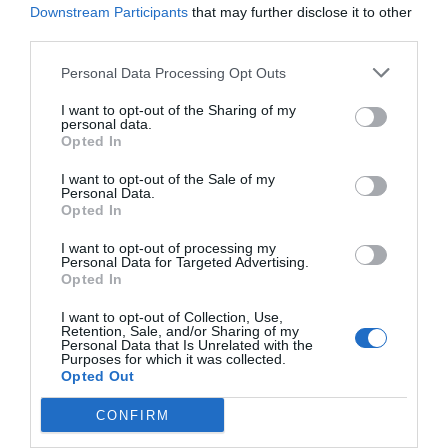
Servizi Inclusi nel prezzo
Downstream Participants
that may further disclose it to other
third parties.
Accettati Animali
Accettati Animali Piccola Taglia
Servizi a Pagamento
Aria condizionata nelle aree
Ascensore
Personal Data Processing Opt Outs
comuni
Cassaforte
Banco Escursioni
Bar
Check In e Check Out Rapidi
Connessione ad Internet
Caratteristiche dell'hotel
I want to opt-out of the Sharing of my
Bar della piscina
Pranzo al sacco
Informazioni Turistiche
Parcheggio Interno Coperto
personal data.
Servizio Fax
Servizio medico
Opted In
Personale Multilingua
Piscina Esterna
Camere Fumatori
Camere Non Fumatori
Snack bar
Transfer da/per Aeroporto
Reception - 24 ore su 24
Sala Lettura
Camere familiari
Fronte Mare
I want to opt-out of the Sale of my
Sala TV
Servizio Fotocopiatrice
Gay Friendly
Giardino
Personal Data.
Solarium
Ristrutturato recentemente
Terrazza
Opted In
I want to opt-out of processing my
Personal Data for Targeted Advertising.
Opted In
I want to opt-out of Collection, Use,
Retention, Sale, and/or Sharing of my
Personal Data that Is Unrelated with the
Purposes for which it was collected.
Opted Out
CONFIRM