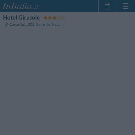
Hotel Girasole
Home Page
Corso Italia 302
,
Sorrento
(Napoli)
Le mie Prenotazioni
InItalia Club
Lingua