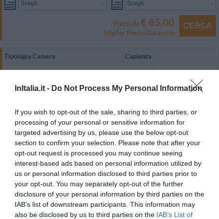
Scegli...
Scegli...
€ 85,00
Prezzi da
CERCA
Miglior Prezzo Garantito
Tipologia Camera
Capienza
Singola
1
MOSTRA TARIFFE
InItalia.it -
Do Not Process My Personal Information
Matrimoniale
2
MOSTRA TARIFFE
Tripla
3
MOSTRA TARIFFE
If you wish to opt-out of the sale, sharing to third parties, or
processing of your personal or sensitive information for
Quadrupla
4
MOSTRA TARIFFE
targeted advertising by us, please use the below opt-out
Le camere, arredate con gusto sobrio ed elegante, sono dotate di TV color
section to confirm your selection. Please note that after your
con canali satellitari, telefono con linea diretta, aria condizionata, bagno
opt-out request is processed you may continue seeing
privato con doccia o vasca.
interest-based ads based on personal information utilized by
Su richiesta vi è anche la possibilità di usufruire del servizio in camera.
us or personal information disclosed to third parties prior to
your opt-out. You may separately opt-out of the further
Camere disponibili: Singola, Matrimoniale, Tripla, Quadrupla.
disclosure of your personal information by third parties on the
IAB’s list of downstream participants. This information may
also be disclosed by us to third parties on the
IAB’s List of