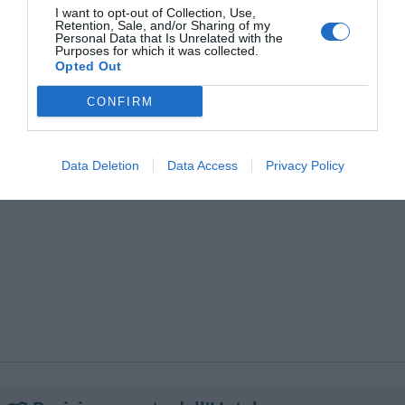
Design hotel
Dimora storica
I want to opt-out of Collection, Use,
Ricevimenti / Banchetti /
Ristorante
Retention, Sale, and/or Sharing of my
Edificio storico
Gay Friendly
Cerimonie
Ristorazione per gruppi
Personal Data that Is Unrelated with the
Giardino
Hotel Business
Purposes for which it was collected.
Sala Banchetti / Ricevimenti
Servizio Fax
Hotel di Lusso
Ristrutturato recentemente
Opted Out
Servizio Fotocopiatrice
Servizio di Baby Sitter
Senza Barriere Architettoniche
Suite Nuziale
Servizio di ritiro e riconsegna
Snack bar
Terrazza
Vista Panoramica
CONFIRM
auto
Stireria
Transfer da/per Aeroporto
Transfer da/per Fiera
Transfer da/per Porto
Transfer da/per Spiaggia
Data Deletion
Data Access
Privacy Policy