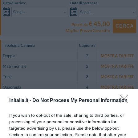
Data di arrivo:
Data di partenza:
Scegli...
Scegli...
€ 45,00
Prezzi da
CERCA
Miglior Prezzo Garantito
Tipologia Camera
Capienza
Doppia
2
MOSTRA TARIFFE
Matrimoniale
2
MOSTRA TARIFFE
Tripla
3
MOSTRA TARIFFE
Quadrupla
4
MOSTRA TARIFFE
Doppia uso Singola
1
MOSTRA TARIFFE
InItalia.it -
Do Not Process My Personal Information
Matrimoniale Suite
2
MOSTRA TARIFFE
If you wish to opt-out of the sale, sharing to third parties, or
Tripla Suite
3
MOSTRA TARIFFE
processing of your personal or sensitive information for
targeted advertising by us, please use the below opt-out
Monolocale per 2 persone
2
MOSTRA TARIFFE
section to confirm your selection. Please note that after your