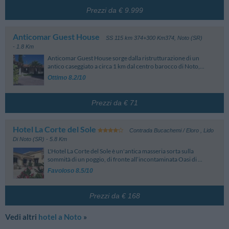
scelte. Prestare attenzione ai dettagli delle tariffe in fase di prenotazione.
Prezzi da € 9.999
Anticomar Guest House
SS 115 km 374+300 Km374
,
Noto (SR)
- 1.8 Km
Anticomar Guest House sorge dalla ristrutturazione di un
antico caseggiato a circa 1 km dal centro barocco di Noto,...
Ottimo 8.2/10
Prezzi da € 71
Hotel La Corte del Sole
Contrada Bucachemi / Eloro
,
Lido
Di Noto (SR)
- 5.8 Km
L'Hotel La Corte del Sole è un'antica masseria sorta sulla
sommità di un poggio, di fronte all’incontaminata Oasi di ...
Favoloso 8.5/10
Prezzi da € 168
Vedi altri
hotel a Noto
»