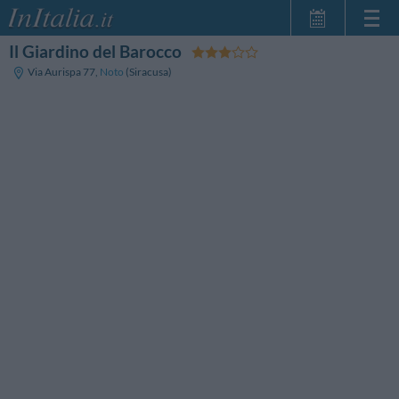
Il Giardino del Barocco
Home Page
Via Aurispa 77
,
Noto
(Siracusa)
Le mie Prenotazioni
InItalia Club
Lingua