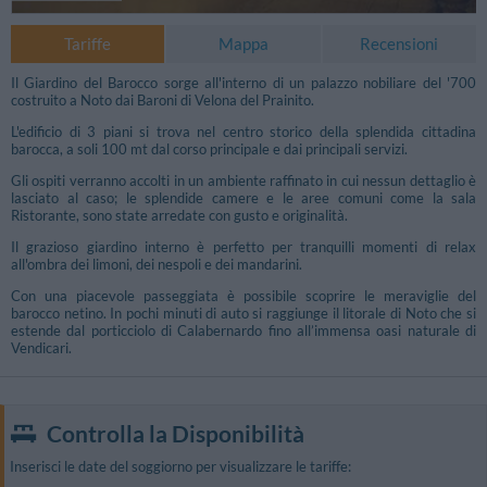
Tariffe
Mappa
Recensioni
Il Giardino del Barocco sorge all'interno di un palazzo nobiliare del '700
costruito a Noto dai Baroni di Velona del Prainito.
L'edificio di 3 piani si trova nel centro storico della splendida cittadina
barocca, a soli 100 mt dal corso principale e dai principali servizi.
Gli ospiti verranno accolti in un ambiente raffinato in cui nessun dettaglio è
lasciato al caso; le splendide camere e le aree comuni come la sala
Ristorante, sono state arredate con gusto e originalità.
Il grazioso giardino interno è perfetto per tranquilli momenti di relax
all'ombra dei limoni, dei nespoli e dei mandarini.
Con una piacevole passeggiata è possibile scoprire le meraviglie del
barocco netino. In pochi minuti di auto si raggiunge il litorale di Noto che si
estende dal porticciolo di Calabernardo fino all’immensa oasi naturale di
Vendicari.
Controlla la Disponibilità
Inserisci le date del soggiorno per visualizzare le tariffe: