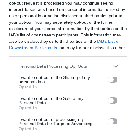
opt-out request is processed you may continue seeing
Recentemente rinnovate, le camere dell'albergo si caratterizzano per le
volte originali del '700 e sono arredate con mobili d'epoca.
interest-based ads based on personal information utilized by
us or personal information disclosed to third parties prior to
Fra le dotazioni disponibili TV color con digitale terrestre, frigobar,
connessione a Internet via cavo, aria condizionata, bagno privato con
your opt-out. You may separately opt-out of the further
asciugacapelli.
disclosure of your personal information by third parties on the
IAB’s list of downstream participants. This information may
Camere disponibili: Doppia, Matrimoniale, Tripla, Quadrupla, Doppia uso
Singola, Matrimoniale Suite, Tripla Suite, Monolocale per 2 persone.
also be disclosed by us to third parties on the
IAB’s List of
Downstream Participants
that may further disclose it to other
third parties.
Servizi Inclusi nel prezzo
Personal Data Processing Opt Outs
Accettati Animali
Accettati Animali Piccola Taglia
I want to opt-out of the Sharing of my
Ristorante e Bar
Aria condizionata nelle aree
Banco Escursioni
personal data.
comuni
Check In e Check Out Rapidi
Opted In
La prima colazione viene servita nel grazioso giardino interno fra i limoni, i
Cucina Tipica Locale
Deposito Bagagli
Servizi a Pagamento
nespoli, i mandarini, le rose e le piante di alloro.
Informazioni Turistiche
Parcheggio Esterno su strada
I want to opt-out of the Sale of my
Personal Data.
Gli ospiti potranno gustare i deliziosi prodotti tipici di Sicilia fra cui i
Personale Multilingua
Pranzo al sacco
Bar
Caffetteria
Opted In
formaggi, la ricotta, i salumi e i dolci.
Caratteristiche dell'hotel
Sala Lettura
Sala TV
Connessione ad Internet
Internet Point
Servizio medico
Lavaggio a secco
Lavanderia
I want to opt-out of processing my
Camere Fumatori
Camere Insonorizzate
Personal Data for Targeted Advertising.
Noleggio Apparecchiature per
Noleggio Auto
Camere Non Fumatori
Camere VIP
Opted In
Meeting / Congressi
Noleggio Biciclette
Camere familiari
Camere per Diversamente Abili
Noleggio Moto / Scooter
Quotidiani