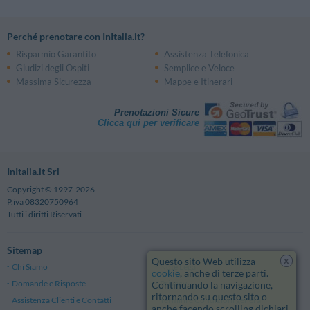
Perché prenotare con InItalia.it?
Risparmio Garantito
Assistenza Telefonica
Giudizi degli Ospiti
Semplice e Veloce
Massima Sicurezza
Mappe e Itinerari
Prenotazioni Sicure
Clicca qui per verificare
InItalia.it Srl
Copyright © 1997-2026
P.iva 08320750964
Tutti i diritti Riservati
Sitemap
x
Questo sito Web utilizza
Chi Siamo
Note Legali
cookie
, anche di terze parti.
Domande e Risposte
Privacy
Continuando la navigazione,
ritornando su questo sito o
Assistenza Clienti e Contatti
Termini e Condizioni generali
anche facendo scrolling dichiari