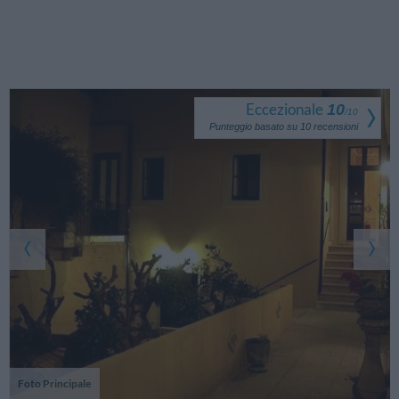
Eccezionale
10
/
10
Punteggio basato su
10
recensioni
Foto Principale