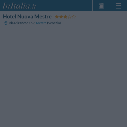
Hotel Nuova Mestre
Home Page
Via Miranese 169
,
Mestre
(Venezia)
Le mie Prenotazioni
InItalia Club
Lingua