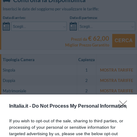
Inserisci le date del soggiorno per visualizzare le tariffe:
Data di arrivo:
Data di partenza:
Scegli...
Scegli...
€ 62,00
Prezzi da
CERCA
Miglior Prezzo Garantito
Tipologia Camera
Capienza
Singola
1
MOSTRA TARIFFE
Doppia
2
MOSTRA TARIFFE
Matrimoniale
2
MOSTRA TARIFFE
Tripla
3
MOSTRA TARIFFE
InItalia.it -
Do Not Process My Personal Information
Quadrupla
4
MOSTRA TARIFFE
If you wish to opt-out of the sale, sharing to third parties, or
Doppia uso Singola
1
MOSTRA TARIFFE
processing of your personal or sensitive information for
Bilocale per 5 persone
5
MOSTRA TARIFFE
targeted advertising by us, please use the below opt-out