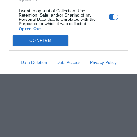
Camere Insonorizzate
Camere Non Fumatori
Internet Point
Pranzo al sacco
Camere familiari
Gay Friendly
I want to opt-out of Collection, Use,
Ricevimenti / Banchetti /
Ristorazione per gruppi
Retention, Sale, and/or Sharing of my
Giardino
Hotel Business
Cerimonie
Sala Banchetti / Ricevimenti
Personal Data that Is Unrelated with the
Ristrutturato recentemente
Purposes for which it was collected.
Servizio Fax
Servizio Fotocopiatrice
Opted Out
Servizio di Baby Sitter
Servizio medico
Transfer da/per Aeroporto
Transfer da/per Fiera
CONFIRM
Transfer da/per Porto
Data Deletion
Data Access
Privacy Policy