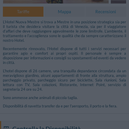
Tariffe
Mappa
Recensioni
L’Hotel Nuova Mestre si trova a Mestre in una posizione strategica sia per
il turista che desidera visitare la città di Venezia, sia per il viaggiatore
d’affari che deve raggiungere agevolmente le zone limitrofe. L’ambiente, il
trattamento e l’accoglienza sono le qualità che da sempre caratterizzano il
nostro Hotel.
Recentemente rinnovato, l’Hotel dispone di tutti i servizi necessari per
garantire agio e comfort ai propri ospiti. Il personale è sempre a
disposizione per informazioni e consigli su spostamenti ed eventi da vedere
in città.
L'hotel dispone di 26 camere, una tranquilla depandance circondata da un
meraviglioso giardino, alcuni appartamenti di fronte alla struttura, ampio
parcheggio privato, parcheggio sicuro per biciclette, Sala riunioni, Sala
lettura con TV, Sala colazioni, Ristorante, Internet Point, servizio di
segreteria 24 ore su 24.
Sono ammesse anche animali di piccola taglia.
Foto Sala Conferenze
Disponibilità di navetta transfer da e per l'aeroporto, il porto e la fiera.
Controlla la Disponibilità