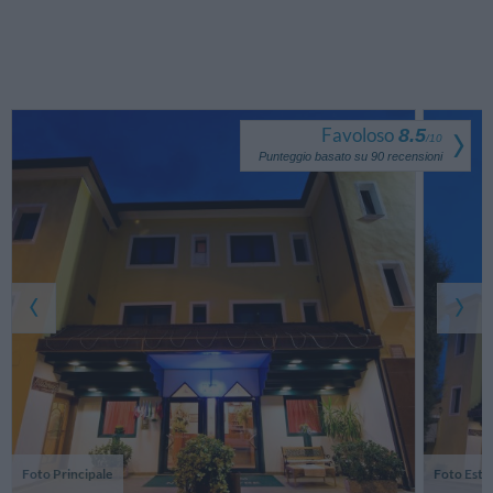
Favoloso
8.5
/
10
Punteggio basato su
90
recensioni
Foto Principale
Foto Este