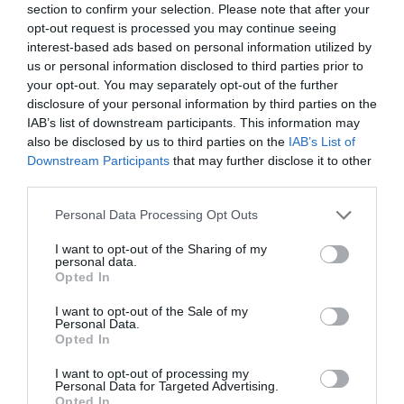
section to confirm your selection. Please note that after your
Tutte le stanze della struttura sono arredate con eleganza e ricercatezza, e
opt-out request is processed you may continue seeing
dotate di bagno privato con doccia e asciugacapelli, aria condizionata a
interest-based ads based on personal information utilized by
regolazione indipendente, riscaldamento, telefono a selezione diretta, Tv
us or personal information disclosed to third parties prior to
color, cassaforte e frigobar.
your opt-out. You may separately opt-out of the further
Camere disponibili: Singola, Doppia, Matrimoniale, Tripla, Quadrupla,
disclosure of your personal information by third parties on the
Doppia uso Singola, Bilocale per 5 persone.
IAB’s list of downstream participants. This information may
also be disclosed by us to third parties on the
IAB’s List of
Downstream Participants
that may further disclose it to other
Servizi Inclusi nel prezzo
third parties.
Accettati Animali Piccola Taglia
Aria condizionata nelle aree
Personal Data Processing Opt Outs
Ristorante e Bar
comuni
Ascensore
Cassaforte
I want to opt-out of the Sharing of my
Il nostro ottimo Ristorante offre una grande varietà di scelta sia per le
Check In e Check Out Rapidi
Deposito Bagagli
personal data.
Descrizione Sala Riunioni/Sala
occasioni formali (pranzi o cene d’affari) che per situazioni intime e
Informazioni Turistiche
Parcheggio Interno in box Privato
Opted In
romantiche.
Meeting/Sala Congressi
Personale Multilingua
Portiere
Lo Chef saprà conquistare i suoi ospiti con le specialità tipiche veneziane a
I want to opt-out of the Sale of my
Reception - 24 ore su 24
Sala Lettura
La struttura dispone di una Sala riunioni con una capienza massima di 20
base di pesce e sarà in grado di soddisfare ogni richiesta con i piatti della
Personal Data.
Sala TV
Ski Storage
Servizi a Pagamento
persone.
cucina internazionale.
Opted In
La sala, dotata di TV e poltroncine, è ideale anche per i momenti di relax.
Bar
Caffetteria
I want to opt-out of processing my
Caratteristiche dell'hotel
Connessione ad Internet
Cucina Dietetica
Personal Data for Targeted Advertising.
Opted In
Cucina Internazionale
Cucina Tipica Locale