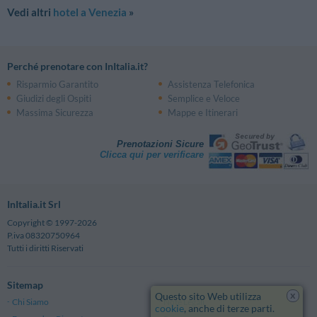
Viale San Marco, 51 - Mestre
Vedi altri
hotel a Venezia
»
Palestra As Palestroteca
4.40 km
Sp30 , 36 - Borbiago
Palestra As Gymnica
4.67 km
Via Lago Trasimeno, 6 - Oriago
Perché prenotare con InItalia.it?
Polisportiva Bissuola
4.71 km
Risparmio Garantito
Assistenza Telefonica
Parco Alfredo Albanese, 10 - Mestre
Giudizi degli Ospiti
Semplice e Veloce
Pattinaggio Parco Della Bissuola
4.74 km
Via Rielta - Mestre
Massima Sicurezza
Mappe e Itinerari
Tennis Riviera Del Brenta
4.75 km
Via Lago D'Albano, 9 - Oriago
Prenotazioni Sicure
Piscina Bissuola
4.82 km
Clicca qui per verificare
Via Rielta, 90 - Mestre
Tennis Parco Bissuola
4.82 km
Via Rielta, 90 - Mestre
InItalia.it Srl
Copyright © 1997-2026
P.iva 08320750964
Tutti i diritti Riservati
Sitemap
x
Questo sito Web utilizza
Chi Siamo
Note Legali
cookie
, anche di terze parti.