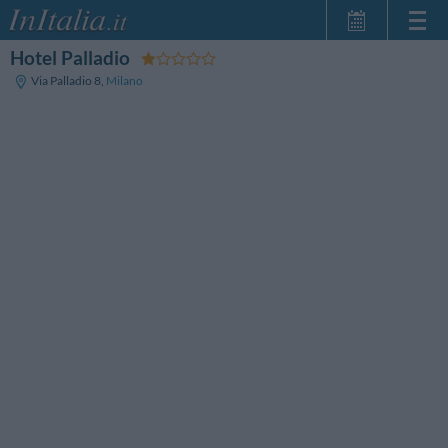
Hotel Palladio
Home Page
Via Palladio 8
,
Milano
Le mie Prenotazioni
InItalia Club
Lingua