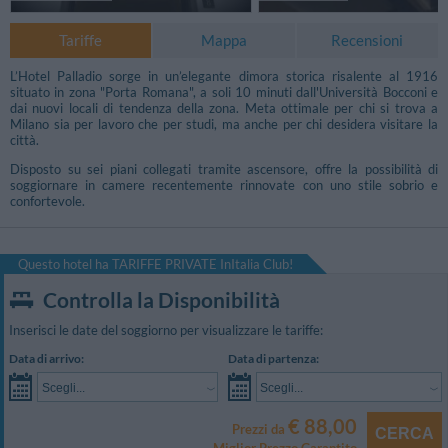
Tariffe
Mappa
Recensioni
L’Hotel Palladio sorge in un’elegante dimora storica risalente al 1916
situato in zona "Porta Romana", a soli 10 minuti dall'Università Bocconi e
dai nuovi locali di tendenza della zona. Meta ottimale per chi si trova a
Milano sia per lavoro che per studi, ma anche per chi desidera visitare la
città.
Disposto su sei piani collegati tramite ascensore, offre la possibilità di
soggiornare in camere recentemente rinnovate con uno stile sobrio e
confortevole.
Questo hotel ha TARIFFE PRIVATE InItalia Club!
Controlla la Disponibilità
Inserisci le date del soggiorno per visualizzare le tariffe:
Data di arrivo:
Data di partenza:
Scegli...
Scegli...
€ 88,00
Prezzi da
CERCA
Miglior Prezzo Garantito