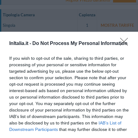
Tipologia Camera
Capienza
Singola
1
MOSTRA TARIFFE
Doppia
2
MOSTRA TARIFFE
InItalia.it -
Do Not Process My Personal Information
Doppia Superior
2
MOSTRA TARIFFE
Matrimoniale con Bagno Privato Esterno
2
MOSTRA TARIFFE
If you wish to opt-out of the sale, sharing to third parties, or
processing of your personal or sensitive information for
Le camere, arredate in stile semplice e caldo, sono tutte dotate di TV color
targeted advertising by us, please use the below opt-out
LCD, Telefono, connessione Wi-Fi a Internet, servizi privati con
section to confirm your selection. Please note that after your
asciugacapelli.
opt-out request is processed you may continue seeing
Camere disponibili: Singola, Doppia, Doppia Superior, Matrimoniale con
interest-based ads based on personal information utilized by
Bagno Privato Esterno.
us or personal information disclosed to third parties prior to
your opt-out. You may separately opt-out of the further
disclosure of your personal information by third parties on the
Servizi Inclusi nel prezzo
IAB’s list of downstream participants. This information may
also be disclosed by us to third parties on the
IAB’s List of
Aria condizionata nelle aree
Ascensore
Downstream Participants
that may further disclose it to other
Servizi a Pagamento
comuni
Cassaforte
third parties.