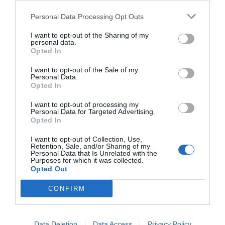
Check In e Check Out Rapidi
Deposito Bagagli
Accettati Animali Piccola Taglia
Connessione ad Internet
Informazioni Turistiche
Personale Multilingua
Caratteristiche dell'hotel
Personal Data Processing Opt Outs
Internet Point
Lavanderia
Sala TV
Noleggio Apparecchiature per
Parcheggio Esterno
Camere Insonorizzate
Camere Non Fumatori
I want to opt-out of the Sharing of my
Meeting / Congressi
convenzionato
personal data.
Edificio storico
Gay Friendly
Parcheggio Esterno non
Parcheggio Esterno su strada
Opted In
convenzionato
Ristrutturato recentemente
Parcheggio Interno Coperto
Parcheggio Interno in box Privato
Quotidiani
I want to opt-out of the Sale of my
Servizio Fax
Servizio Fotocopiatrice
Personal Data.
Opted In
Servizio Interpreti
Servizio di ritiro e riconsegna
auto
Stireria
I want to opt-out of processing my
Personal Data for Targeted Advertising.
Opted In
I want to opt-out of Collection, Use,
Retention, Sale, and/or Sharing of my
Personal Data that Is Unrelated with the
Purposes for which it was collected.
Opted Out
CONFIRM
Data Deletion
Data Access
Privacy Policy