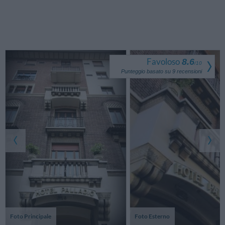
Favoloso
8.6
/
10
Punteggio basato su
9
recensioni
Foto Principale
Foto Esterno