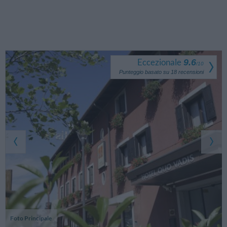
Eccezionale
9.6
/
10
Punteggio basato su
18
recensioni
Foto Principale