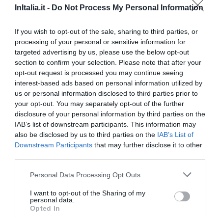
InItalia.it -
Do Not Process My Personal Information
€ 55,00
Prezzi da
CERCA
Miglior Prezzo Garantito
If you wish to opt-out of the sale, sharing to third parties, or
processing of your personal or sensitive information for
Tipologia Camera
Capienza
targeted advertising by us, please use the below opt-out
section to confirm your selection. Please note that after your
Singola
1
MOSTRA TARIFFE
opt-out request is processed you may continue seeing
interest-based ads based on personal information utilized by
Doppia
2
MOSTRA TARIFFE
us or personal information disclosed to third parties prior to
Matrimoniale
2
MOSTRA TARIFFE
your opt-out. You may separately opt-out of the further
disclosure of your personal information by third parties on the
Doppia uso Singola
1
MOSTRA TARIFFE
IAB’s list of downstream participants. This information may
also be disclosed by us to third parties on the
IAB’s List of
Rinnovate nello stile e negli arredi, le camere delll'Hotel Quo Vadis sono
Downstream Participants
that may further disclose it to other
dotate di TV color LCD, telefono, cassetta di sicurezza, connessione Wi-Fi a
Internet, aria condizionata, bagno privato con doccia, asciugacapelli, set di
third parties.
cortesia.
Personal Data Processing Opt Outs
Camere disponibili: Singola, Doppia, Matrimoniale, Doppia uso Singola.
I want to opt-out of the Sharing of my
personal data.
Opted In
Servizi Inclusi nel prezzo