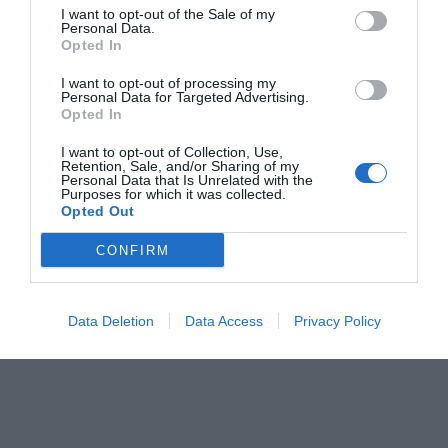
I want to opt-out of the Sale of my
Aria condizionata nelle aree
Ascensore
Personal Data.
Servizi a Pagamento
comuni
Cassaforte
Opted In
Check In e Check Out Rapidi
Connessione ad Internet
Accettati Animali
Accettati Animali Piccola Taglia
Deposito Bagagli
Personale Multilingua
I want to opt-out of processing my
Caratteristiche dell'hotel
Bar
Servizio Fax
Personal Data for Targeted Advertising.
Reception - 24 ore su 24
Sala TV
Opted In
Servizio Fotocopiatrice
Camere Non Fumatori
Hotel Business
I want to opt-out of Collection, Use,
Retention, Sale, and/or Sharing of my
Personal Data that Is Unrelated with the
Purposes for which it was collected.
Opted Out
CONFIRM
Data Deletion
Data Access
Privacy Policy