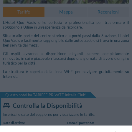
Tariffe
Mappa
Recensioni
L'Hotel Quo Vadis offre cortesia e professionalità per trasformare il
soggiorno a Udine in un'esperienza da ricordare.
Situato alle porte del centro storico e a pochi passi dalla Stazione, l'Hotel
Quo Vadis è facilmente raggiungibile dalle autostrade e si trova in una zona
ben servita dai mezzi.
Gli ospiti avranno a disposizione eleganti camere completamente
rinnovate, in cui è piacevole rilassarsi dopo una giornata di lavoro o un giro
turistico per la città.
La struttura è coperta dalla linea Wi-Fi per navigare gratuitamente su
Internet.
Questo hotel ha TARIFFE PRIVATE InItalia Club!
Controlla la Disponibilità
Inserisci le date del soggiorno per visualizzare le tariffe:
Data di arrivo:
Data di partenza:
Scegli...
Scegli...