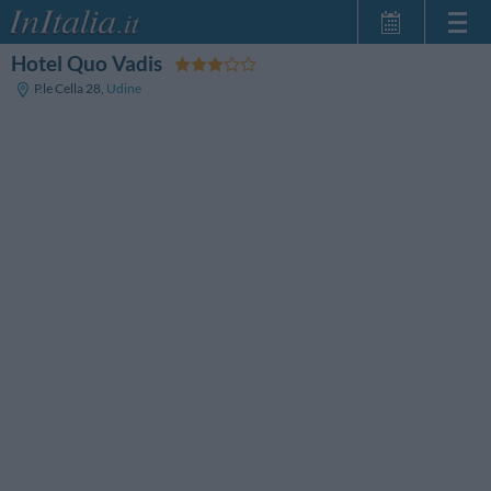
Hotel Quo Vadis
Home Page
P.le Cella 28
,
Udine
Le mie Prenotazioni
InItalia Club
Lingua