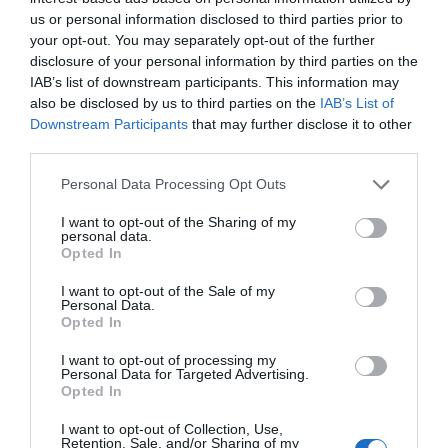
Camere disponibili: Doppia, Matrimoniale, Tripla, Quadrupla, Doppia uso
us or personal information disclosed to third parties prior to
Singola.
your opt-out. You may separately opt-out of the further
disclosure of your personal information by third parties on the
IAB’s list of downstream participants. This information may
also be disclosed by us to third parties on the
IAB’s List of
Servizi Inclusi nel prezzo
Downstream Participants
that may further disclose it to other
Accettati Animali Piccola Taglia
Aria condizionata nelle aree
third parties.
Ristorante e Bar
comuni
Ascensore
Banco Escursioni
Personal Data Processing Opt Outs
Il servizio ristorante è attivo dal lunedì al sabato.
Check In e Check Out Rapidi
Connessione ad Internet
Descrizione Sala Riunioni/Sala
Deposito Bagagli
Informazioni Turistiche
I want to opt-out of the Sharing of my
Meeting/Sala Congressi
personal data.
Personale Multilingua
Reception - 24 ore su 24
Opted In
Sala TV
Servizio Fax
La "Sala Giulio Cesare", ideale anche per pranzi di lavoro, banchetti e
Servizio Fotocopiatrice
Servizi a Pagamento
ricevimenti, è disponibile 7 giorni su 7 a tariffe molto vantaggiose, e
I want to opt-out of the Sale of my
dispone di moderne tecnologie per l'organizzazione di congressi e
Personal Data.
conferenze.
Bar
Caffetteria
Opted In
Caratteristiche dell'hotel
Cassaforte
Internet Point
Lavanderia
Noleggio Apparecchiature per
I want to opt-out of processing my
Camere Insonorizzate
Camere Non Fumatori
Personal Data for Targeted Advertising.
Meeting / Congressi
Opted In
Camere familiari
Camere per Diversamente Abili
Parcheggio Interno in box Privato
Parcheggio Interno non Coperto
Gay Friendly
Giardino
Pranzo al sacco
Ricevimenti / Banchetti /
I want to opt-out of Collection, Use,
Cerimonie
Hotel Business
Parco giochi per bambini
Retention, Sale, and/or Sharing of my