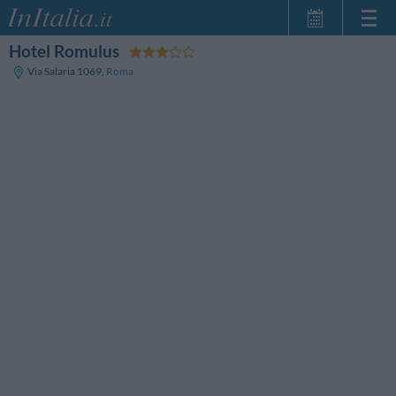
Hotel Romulus
Home Page
Via Salaria 1069
,
Roma
Le mie Prenotazioni
InItalia Club
Lingua