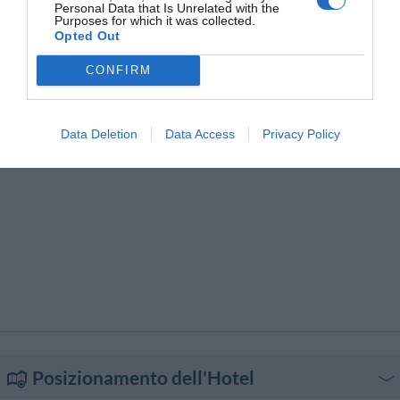
Ristorante
Ristorazione per gruppi
Ristrutturato recentemente
Personal Data that Is Unrelated with the
Purposes for which it was collected.
Sala Banchetti / Ricevimenti
Servizio Limousine
Opted Out
Snack bar
Transfer da/per Aeroporto
Transfer da/per Fiera
Transfer da/per Porto
CONFIRM
Data Deletion
Data Access
Privacy Policy
Posizionamento dell'Hotel