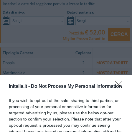
Inserisci le date del soggiorno per visualizzare le tariffe:
Data di arrivo:
Data di partenza:
Scegli...
Scegli...
€ 52,00
Prezzi da
CERCA
Miglior Prezzo Garantito
Tipologia Camera
Capienza
Doppia
2
MOSTRA TARIFFE
Matrimoniale
2
MOSTRA TARIFFE
Tripla
3
MOSTRA TARIFFE
InItalia.it -
Do Not Process My Personal Information
Quadrupla
4
MOSTRA TARIFFE
If you wish to opt-out of the sale, sharing to third parties, or
Doppia uso Singola
1
MOSTRA TARIFFE
processing of your personal or sensitive information for
targeted advertising by us, please use the below opt-out
L'Hotel Romulus dispone di camere finemente arredate, dotate di TV color
section to confirm your selection. Please note that after your
LCD, bagno privato con doccia o vasca.
opt-out request is processed you may continue seeing
Su richiesta sono disponibili anche il frigobar e la cassetta di sicurezza.
interest-based ads based on personal information utilized by