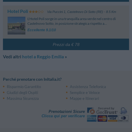
Mancasale
3.93 km
Via Felice Cavallotti, 39 - San Prospero
Hotel Poli
Pratofontana
3.96 km
Via Puccini 1
,
Castelnovo Di Sotto (RE)
- 8.5 Km
Reggio Santo Stefano
4.55 km
L'Hotel Poli sorge in una tranquilla area verde nel centro di
Viale Trento Trieste, 11 - Reggio Nell'Emilia
Castelnovo Sotto, in posizione strategica rispetto a...
Cc. 1
4.59 km
Eccellente 9.1/10
Via Guido Riccio Fogliani - Reggio Nell'Emilia
Cc. 2
4.60 km
Ss9 - Reggio Nell'Emilia
Prezzi da € 78
Reggio Santa Croce
4.74 km
Via Cirillo Manicardi, 1 - Reggio Nell'Emilia
Vedi altri
hotel a Reggio Emilia
»
Perché prenotare con InItalia.it?
Risparmio Garantito
Assistenza Telefonica
Giudizi degli Ospiti
Semplice e Veloce
Massima Sicurezza
Mappe e Itinerari
Prenotazioni Sicure
Clicca qui per verificare