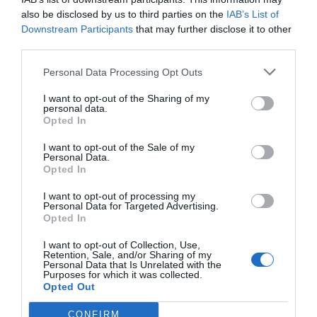
Servizi Inclusi nel prezzo
also be disclosed by us to third parties on the
IAB’s List of
Downstream Participants
that may further disclose it to other
Accettati Animali
Accettati Animali Piccola Taglia
Ristorante e Bar
third parties.
Aria condizionata nelle aree
Ascensore
comuni
Biglietteria Aerea
Il Relais offre ai suoi clienti una ricca colazione a buffet tutte le mattine.
Personal Data Processing Opt Outs
Cassaforte
Centro Fitness / Palestra
Servizi a Pagamento
Check In e Check Out Rapidi
Connessione ad Internet
Nella stessa sala, per il pranzo e la cena, è possibile gustare le specialità
I want to opt-out of the Sharing of my
tipiche della cucina locale e nazionale.
Deposito Bagagli
Informazioni Turistiche
Bar
Caffetteria
personal data.
Caratteristiche dell'hotel
Parcheggio Interno in box Privato
Personale Multilingua
Opted In
Cambio Valuta
Cameriere personale
Il personale è sempre a disposizione per qualsiasi richiesta degli ospiti.
Portiere
Quotidiani
Cucina Dietetica
Cucina Internazionale
Camere Fumatori
Camere Insonorizzate
Reception - 24 ore su 24
Sala Lettura
I want to opt-out of the Sale of my
Cucina Tipica Locale
Kinderheim / Soggiorni per
Personal Data.
Camere Non Fumatori
Camere VIP
Sala TV
bambini
Opted In
Camere antiallergiche
Camere familiari
Lavanderia
Lounge bar
Camere per Diversamente Abili
Design hotel
Lustrascarpe
Noleggio Apparecchiature per
I want to opt-out of processing my
Meeting / Congressi
Gay Friendly
Giardino
Personal Data for Targeted Advertising.
Noleggio Auto
Noleggio Biciclette
Hotel Business
Hotel di Lusso
Opted In
Noleggio Moto / Scooter
Parcheggio Interno Coperto
Ristrutturato recentemente
Senza Barriere Architettoniche
Pranzo al sacco
Ristorante
Suite Nuziale
Terrazza
I want to opt-out of Collection, Use,
Retention, Sale, and/or Sharing of my
Ristorazione per gruppi
Salone di Bellezza / Centro
Personal Data that Is Unrelated with the
Benessere
Purposes for which it was collected.
Sauna
Servizio Fax
Opted Out
Servizio Fotocopiatrice
Servizio Interpreti
Servizio Limousine
Servizio di Baby Sitter
CONFIRM