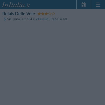
Relais Delle Vele
Home Page
Via Enrico Ferri 18/f-g
,
Villa Sesso
(Reggio Emilia)
Le mie Prenotazioni
InItalia Club
Lingua