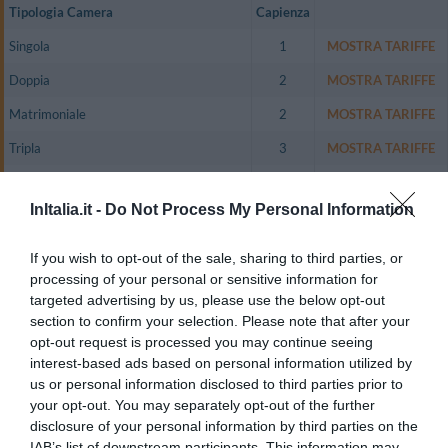
Tipologia Camera
Capienza
Singola
1
MOSTRA TARIFFE
Doppia
2
MOSTRA TARIFFE
Matrimoniale
2
MOSTRA TARIFFE
Tripla
3
MOSTRA TARIFFE
Doppia uso Singola
1
MOSTRA TARIFFE
InItalia.it -
Do Not Process My Personal Information
Monolocale per 1 persona
1
MOSTRA TARIFFE
Bilocale per 2 persone
2
MOSTRA TARIFFE
If you wish to opt-out of the sale, sharing to third parties, or
processing of your personal or sensitive information for
La struttura dispone di confortevoli alloggi di varia tipologia, fra monolocali,
targeted advertising by us, please use the below opt-out
bilocali e Suite, dotati di connessione gratuita a Internet (24 ore su 24), TV
section to confirm your selection. Please note that after your
color satellitare LCD, Sky TV, cassaforte, frigobar, soggiorno con scrivania e
divano.
opt-out request is processed you may continue seeing
interest-based ads based on personal information utilized by
Camere disponibili: Singola, Doppia, Matrimoniale, Tripla, Doppia uso
Singola, Monolocale per 1 persona, Bilocale per 2 persone.
us or personal information disclosed to third parties prior to
your opt-out. You may separately opt-out of the further
disclosure of your personal information by third parties on the
IAB’s list of downstream participants. This information may