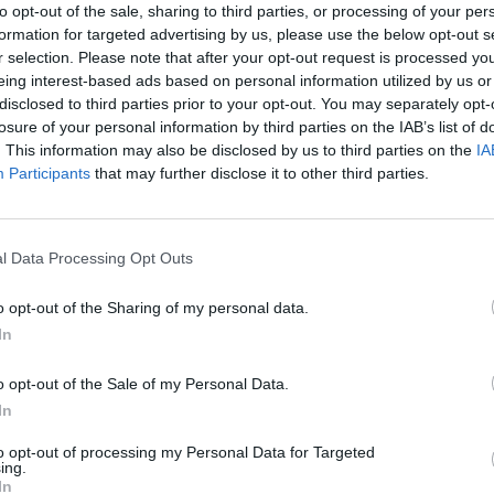
to opt-out of the sale, sharing to third parties, or processing of your per
ARIFFE PRIVATE InItalia Club!
formation for targeted advertising by us, please use the below opt-out s
Hotel Motel Galaxy
r selection. Please note that after your opt-out request is processed y
eing interest-based ads based on personal information utilized by us or
Via L.v. Beethoven 110
,
Massenzatico
Mappa
disclosed to third parties prior to your opt-out. You may separately opt-
L'Hotel Motel Galaxy è situato a Massenzatico in posizione strategica 
losure of your personal information by third parties on the IAB’s list of
a soli 4 km dall'Ente Fiera di Mancasale. Moderno e funzionale,
insonorizzate (di cui 9 con accesso este...
. This information may also be disclosed by us to third parties on the
IA
Participants
that may further disclose it to other third parties.
Matilde di Canossa Resort
l Data Processing Opt Outs
Via Del Casinazzo 1
,
San Bartolomeo
Mappa
o opt-out of the Sharing of my personal data.
L'Hotel Matilde di Canossa sorge a San Bartolomeo nello splendido sc
In
delle Terre Matildiche. La struttura coniuga benessere, sport, cultura e
un piacevole soggiorno di vaca...
o opt-out of the Sale of my Personal Data.
In
to opt-out of processing my Personal Data for Targeted
Hotel Corte Business
7.19 km da Reggio 
ing.
In
Via Buozzi 17
,
Cavriago
Mappa