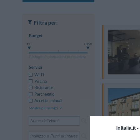
Filtra per:
Budget
€ 0
> 150
Il budget è giornaliero per camera
Servizi
Wi-Fi
Piscina
Ristorante
Parcheggio
Accetta animali
Mostra più servizi
InItalia.it -