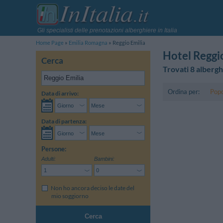
Gli specialisti delle prenotazioni alberghiere in Italia
Home Page
Emilia Romagna
Reggio Emilia
Hotel Reggi
Cerca
Trovati 8 albergh
Ordina per:
Popo
Data di arrivo:
Data di partenza:
Persone:
Adulti:
Bambini:
Non ho ancora deciso le date del
mio soggiorno
Cerca