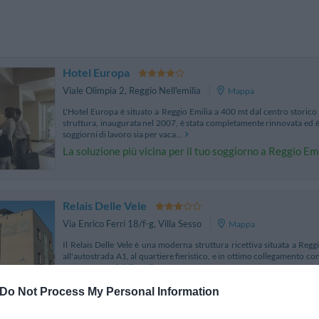
Hotel Europa
Viale Olimpia 2
,
Reggio Nell'emilia
Mappa
L'Hotel Europa è situato a Reggio Emilia a 400 mt dal centro storico 
struttura, inaugurata nel 2007, è stata completamente rinnovata ed è
soggiorni di lavoro sia per vaca...
La soluzione più vicina per il tuo soggiorno a Reggio Em
Relais Delle Vele
Via Enrico Ferri 18/f-g
,
Villa Sesso
Mappa
Il Relais Delle Vele è una moderna struttura ricettiva situata a Reggi
all'autostrada A1, al quartiere fieristico, e in ottimo collegamento con
comfort e servizi di qualit...
Do Not Process My Personal Information