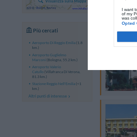
Visualizza sulla Mappa
I want t
of my P
was col
Opted 
Più cercati
Aeroporto Di Reggio Emilia
(1.8
km.)
Aeroporto Guglielmo
Marconi
(Bologna, 55.2 km.)
Aeroporto Valerio
Catullo
(Villafranca Di Verona,
81.3 km.)
Stazione Reggio Nell'Emilia
(<1
km.)
Altri punti di interesse