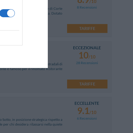
/10
8 Recensioni
ei pressi della zona industriale di Corte
di Canossa, Parma e Reggio Emilia. Dotato
TARIFFE
ECCEZIONALE
10
/10
28 Recensioni
 raggiungibile dai caselli autostradali di
ente è famoso per il rinomato Ristorante
TARIFFE
ECCELLENTE
9.1
/10
6 Recensioni
 Sotto, in posizione strategica rispetto a
e per chi desidera rilassarsi nella quiete