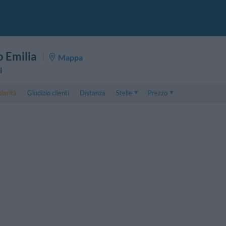
o Emilia
Mappa
i
larità
Giudizio clienti
Distanza
Stelle
Prezzo
Prezzo
5 . . 1
Prezzo Camera Doppia
1 . . 5
Prezzo Camera Tripla