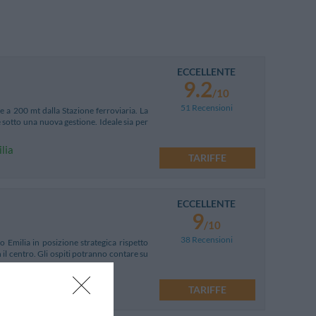
ECCELLENTE
9.2
/10
51 Recensioni
e a 200 mt dalla Stazione ferroviaria. La
 sotto una nuova gestione. Ideale sia per
ilia
TARIFFE
ECCELLENTE
9
/10
38 Recensioni
o Emilia in posizione strategica rispetto
 il centro. Gli ospiti potranno contare su
TARIFFE