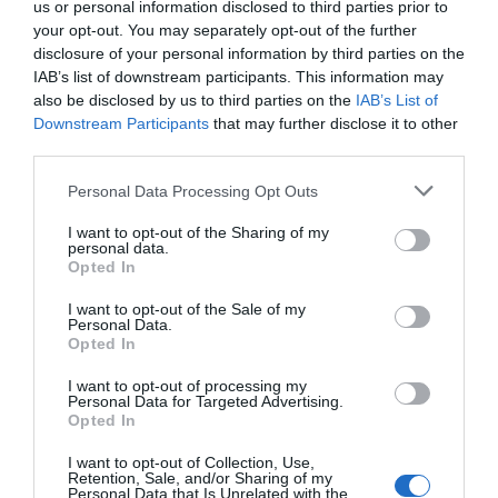
us or personal information disclosed to third parties prior to
ed essenziali.
your opt-out. You may separately opt-out of the further
Camere disponibili: Doppia, Matrimoniale Superior, Tripla Junior Suite,
disclosure of your personal information by third parties on the
Quadrupla Suite.
IAB’s list of downstream participants. This information may
also be disclosed by us to third parties on the
IAB’s List of
Downstream Participants
that may further disclose it to other
Servizi Inclusi nel prezzo
third parties.
Aria condizionata nelle aree
Ascensore
Personal Data Processing Opt Outs
Ristorante e Bar
comuni
Cassaforte
I want to opt-out of the Sharing of my
Check In e Check Out Rapidi
Deposito Bagagli
La ristorazione del Suites & Residence Hotel si distingue per la cucina
personal data.
Parcheggio Interno Coperto
Parcheggio Interno in box Privato
Servizi a Pagamento
improntata sulla qualità e la naturalezza degli ingredienti.
Opted In
Personale Multilingua
Portiere
Il menu propone una ricca scelta fra piatti di ispirazione tradizionale e
Reception - 24 ore su 24
Sala Lettura
Bar
Caffetteria
I want to opt-out of the Sale of my
specialità nazionali e internazionali in occasione di rinfreschi, colazioni di
Caratteristiche dell'hotel
Sala TV
Servizio di ritiro e riconsegna
Personal Data.
Connessione ad Internet
Cucina Dietetica
lavoro, pranzi aziendali, banchetti e cene di gran gala.
auto
Opted In
Cucina Internazionale
Cucina Tipica Locale
Camere Fumatori
Camere Insonorizzate
Il Bar con la sua atmosfera intima regala agli ospiti momenti di piacevole
Internet Point
Kinderheim / Soggiorni per
relax.
Camere Non Fumatori
Camere VIP
I want to opt-out of processing my
bambini
Personal Data for Targeted Advertising.
Camere antiallergiche
Camere familiari
Lavaggio a secco
Lavanderia
Opted In
Camere per Diversamente Abili
Design hotel
Lounge bar
Noleggio Apparecchiature per
Meeting / Congressi
Gay Friendly
Giardino
I want to opt-out of Collection, Use,
Piano Bar
Pranzo al sacco
Giardino pensile
Hotel Business
Retention, Sale, and/or Sharing of my
Personal Data that Is Unrelated with the
Ricevimenti / Banchetti /
Ristorante
Hotel di Lusso
Ristrutturato recentemente