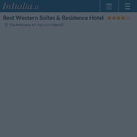
Best Western Suites & Residence Hotel
Home Page
Via Antiniana 19
,
Agnano
(Napoli)
Le mie Prenotazioni
InItalia Club
Lingua