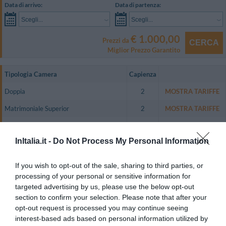
Data di arrivo:
Data di partenza:
Scegli...
Scegli...
€ 1.000,00
Prezzi da
CERCA
Miglior Prezzo Garantito
Tipologia Camera
Capienza
Doppia
2
MOSTRA TARIFFE
Matrimoniale Superior
2
MOSTRA TARIFFE
Tripla Junior Suite
3
MOSTRA TARIFFE
InItalia.it -
Do Not Process My Personal Information
Quadrupla Suite
4
MOSTRA TARIFFE
L'hotel offre un'esclusiva ospitalità in 48 camere luminose e spaziose,
If you wish to opt-out of the sale, sharing to third parties, or
suddivise fra Standard, Superior, Executive, Deluxe, minisuite e Suite.
processing of your personal or sensitive information for
Tuttel le stanze dispongono di finestra o balcone, TV color via cavo e
targeted advertising by us, please use the below opt-out
satellitare, telefono diretto, aria condizionata, minibar, divano, scrivania,
section to confirm your selection. Please note that after your
bagno privato con asciugacapelli, set di cortesia.
opt-out request is processed you may continue seeing
Le Suite e le minisuite, curate nei minimi dettagli, sono dotate di ampie
interest-based ads based on personal information utilized by
cabine armadio e splendidi letti a baldacchino in un’atmosfera di linee pulite