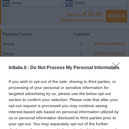
Scegli...
Scegli...
€ 35,00
Prezzi da
CERCA
Miglior Prezzo Garantito
Tipologia Camera
Capienza
Singola
1
MOSTRA TARIFFE
Doppia
2
MOSTRA TARIFFE
Matrimoniale
2
MOSTRA TARIFFE
InItalia.it -
Do Not Process My Personal Information
Tripla
3
MOSTRA TARIFFE
If you wish to opt-out of the sale, sharing to third parties, or
Quadrupla
4
MOSTRA TARIFFE
processing of your personal or sensitive information for
Doppia uso Singola
1
MOSTRA TARIFFE
targeted advertising by us, please use the below opt-out
section to confirm your selection. Please note that after your
Camera Familiare (2 Adulti + 2 Bambini)
4
MOSTRA TARIFFE
opt-out request is processed you may continue seeing
interest-based ads based on personal information utilized by
Le camere, ampie e luminose, sono tutte dotate di scrivania, TV color,
us or personal information disclosed to third parties prior to
telefono, connessione Wi-Fi e via cavo a Internet, aria condizionata, servizi
privati. Alcune sono dotate di terrazzo privato, altre di angolo cottura e
your opt-out. You may separately opt-out of the further
salotto. .