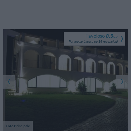
Favoloso
8.5
/
10
Punteggio basato su
16
recensioni
Foto Principale