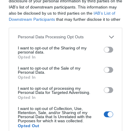
disclosure of your personal information by third parties on the
IAB’s list of downstream participants. This information may
Camere disponibili: Singola, Doppia, Matrimoniale, Tripla, Quadrupla,
Doppia uso Singola, Camera Familiare (2 Adulti + 2 Bambini).
also be disclosed by us to third parties on the
IAB’s List of
Downstream Participants
that may further disclose it to other
third parties.
Servizi Inclusi nel prezzo
Personal Data Processing Opt Outs
Aria condizionata nelle aree
Ascensore
I want to opt-out of the Sharing of my
Ristorante e Bar
comuni
Informazioni Turistiche
personal data.
Parcheggio Interno Coperto
Parcheggio Interno non Coperto
Opted In
La struttura dispone di un un fornito bar con salotto e camino, una sala
Portiere
Sala Lettura
Descrizione Sala Riunioni/Sala
ristorante da 150 posti servita da una modernissima cucina.
Sala TV
I want to opt-out of the Sale of my
Meeting/Sala Congressi
Personal Data.
Opted In
La sala Congressi di Villa Fico ha una capienza di 100 posti ed è fornita
Servizi a Pagamento
delle migliori tecnologie e connessa a Internet.
I want to opt-out of processing my
Personal Data for Targeted Advertising.
Bar
Bar della piscina
Opted In
Caratteristiche dell'hotel
Caffetteria
Centro Fitness / Palestra
Check In e Check Out Rapidi
Connessione ad Internet
I want to opt-out of Collection, Use,
Camere Insonorizzate
Camere Non Fumatori
Retention, Sale, and/or Sharing of my
Cucina Tipica Locale
Deposito Bagagli
Personal Data that Is Unrelated with the
Camere familiari
Design hotel
Equitazione
Escursioni
Purposes for which it was collected.
Giardino
Hotel Business
Internet Point
Lounge bar
Opted Out
Parco giochi per bambini
Ristrutturato recentemente