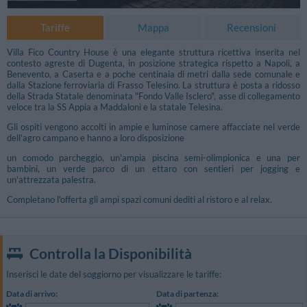
Tariffe
Mappa
Recensioni
Villa Fico Country House è una elegante struttura ricettiva inserita nel
contesto agreste di Dugenta, in posizione strategica rispetto a Napoli, a
Benevento, a Caserta e a poche centinaia di metri dalla sede comunale e
dalla Stazione ferroviaria di Frasso Telesino. La struttura è posta a ridosso
della Strada Statale denominata "Fondo Valle Isclero", asse di collegamento
veloce tra la SS Appia a Maddaloni e la statale Telesina.
Gli ospiti vengono accolti in ampie e luminose camere affacciate nel verde
dell'agro campano e hanno a loro disposizione
un comodo parcheggio, un'ampia piscina semi-olimpionica e una per
bambini, un verde parco di un ettaro con sentieri per jogging e
un'attrezzata palestra.
Completano l'offerta gli ampi spazi comuni dediti al ristoro e al relax.
Controlla la Disponibilità
Inserisci le date del soggiorno per visualizzare le tariffe:
Data di arrivo:
Data di partenza: