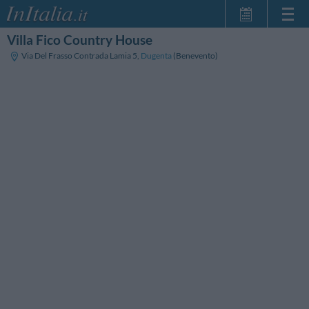
Villa Fico Country House
Home Page
Via Del Frasso Contrada Lamia 5
,
Dugenta
(Benevento)
Le mie Prenotazioni
InItalia Club
Lingua