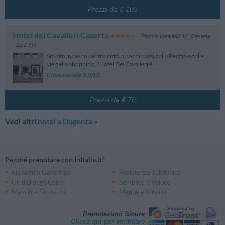
possono variare in base al periodo di soggiorno, alle camere e alle tariffe
scelte. Prestare attenzione ai dettagli delle tariffe in fase di prenotazione.
Prezzi da € 105
Hotel dei Cavalieri Caserta
Piazza Vanvitelli 12
,
Caserta
- 12.2 Km
Situato in pieno centro città, a pochi passi dalla Reggia e dalle
vie dello shopping, l'Hotel Dei Cavalieri è i...
Eccezionale 9.5/10
Prezzi da € 70
Vedi altri
hotel a Dugenta
»
Perché prenotare con InItalia.it?
Risparmio Garantito
Assistenza Telefonica
Giudizi degli Ospiti
Semplice e Veloce
Massima Sicurezza
Mappe e Itinerari
Prenotazioni Sicure
Clicca qui per verificare