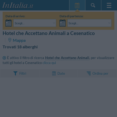
Home Page
Data di arrivo:
Data di partenza:
Le mie Prenotazioni
Scegli...
Scegli...
InItalia Club
Adulti:
Non ho ancora deciso le date del mio soggiorno
Bambini:
Hotel che Accettano Animali a Cesenatico
CERCA
Lingua
Mappa
Trovati 18 alberghi
È attivo il filtro di ricerca
Hotel che Accettano Animali
, per visualizzare
tutti gli hotel a Cesenatico
clicca qui
Ordina per
Filtri
Date