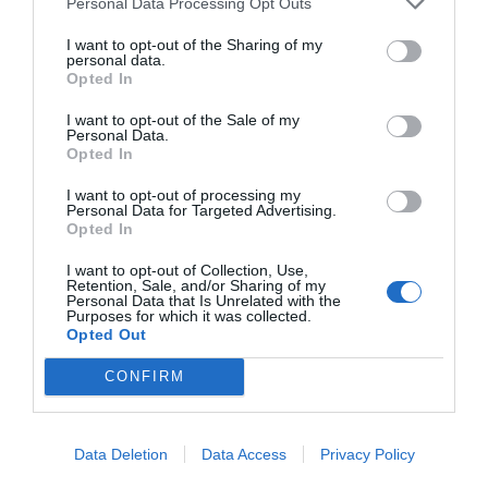
Personal Data Processing Opt Outs
Hotel Mirella
I want to opt-out of the Sharing of my
personal data.
8.84 km
Opted In
dal centro
0 Recensioni
I want to opt-out of the Sale of my
TARIFFE
Personal Data.
Opted In
Hotel Genzianella
I want to opt-out of processing my
Personal Data for Targeted Advertising.
Opted In
8.39 km
dal centro
Buono
7.4
/10
I want to opt-out of Collection, Use,
Retention, Sale, and/or Sharing of my
TARIFFE
Personal Data that Is Unrelated with the
Purposes for which it was collected.
Opted Out
Hotel Lungomare
CONFIRM
8.38 km
dal centro
Buono
7.5
/10
TARIFFE
Data Deletion
Data Access
Privacy Policy