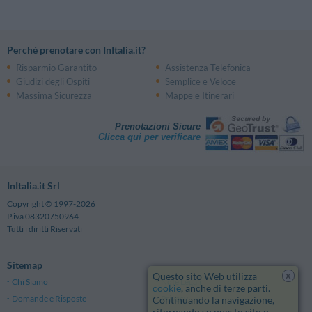
Perché prenotare con InItalia.it?
Risparmio Garantito
Assistenza Telefonica
Giudizi degli Ospiti
Semplice e Veloce
Massima Sicurezza
Mappe e Itinerari
Prenotazioni Sicure
Clicca qui per verificare
InItalia.it Srl
Copyright © 1997-2026
P.iva 08320750964
Tutti i diritti Riservati
Sitemap
x
Questo sito Web utilizza
Chi Siamo
Note Legali
cookie
, anche di terze parti.
Domande e Risposte
Privacy
Continuando la navigazione,
ritornando su questo sito o