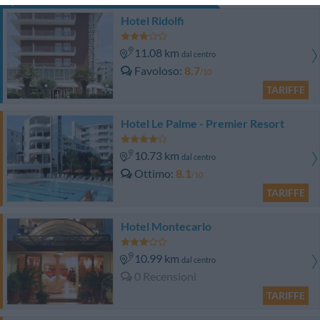
Questo hotel ha TARIFFE PRIVATE InItalia Club!
Hotel Ridolfi
11.08 km
dal centro
Favoloso
8.7
/10
TARIFFE
Hotel Le Palme - Premier Resort
10.73 km
dal centro
Ottimo
8.1
/10
TARIFFE
Hotel Montecarlo
10.99 km
dal centro
0 Recensioni
TARIFFE