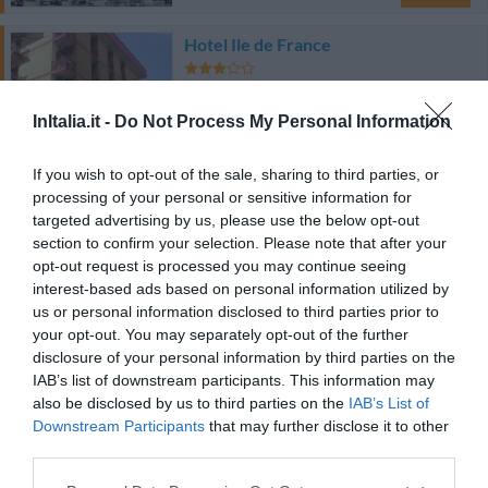
Hotel Ile de France
2.17 km
dal centro
0 Recensioni
InItalia.it -
Do Not Process My Personal Information
TARIFFE
If you wish to opt-out of the sale, sharing to third parties, or
processing of your personal or sensitive information for
Hotel Stella Maris
targeted advertising by us, please use the below opt-out
section to confirm your selection. Please note that after your
3.53 km
dal centro
opt-out request is processed you may continue seeing
0 Recensioni
interest-based ads based on personal information utilized by
TARIFFE
us or personal information disclosed to third parties prior to
your opt-out. You may separately opt-out of the further
Hotel Buenos Aires
disclosure of your personal information by third parties on the
IAB’s list of downstream participants. This information may
also be disclosed by us to third parties on the
IAB’s List of
6.82 km
dal centro
Downstream Participants
that may further disclose it to other
Ottimo
8.3
/10
third parties.
TARIFFE