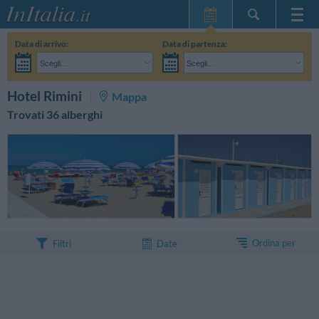
Home Page
Data di arrivo:
Data di partenza:
Le mie Prenotazioni
Scegli...
Scegli...
InItalia Club
Adulti:
Non ho ancora deciso le date del mio soggiorno
Bambini:
CERCA
Hotel Rimini
Mappa
Lingua
Trovati 36 alberghi
Ordina per
Filtri
Date