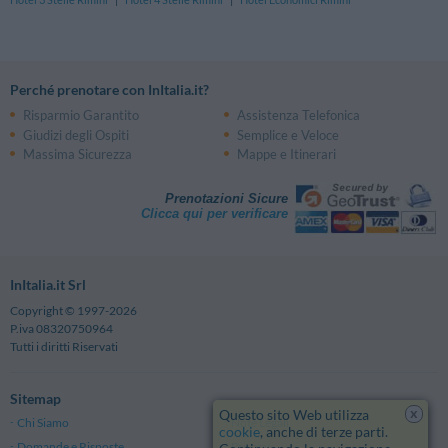
Perché prenotare con InItalia.it?
Risparmio Garantito
Assistenza Telefonica
Giudizi degli Ospiti
Semplice e Veloce
Massima Sicurezza
Mappe e Itinerari
Prenotazioni Sicure
Clicca qui per verificare
InItalia.it Srl
Copyright © 1997-2026
P.iva 08320750964
Tutti i diritti Riservati
Sitemap
x
Questo sito Web utilizza
Chi Siamo
Note Legali
cookie
, anche di terze parti.
Domande e Risposte
Privacy