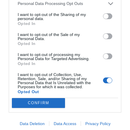
Personal Data Processing Opt Outs
TARIFFE
I want to opt-out of the Sharing of my
personal data.
Hotel Britannia
Opted In
1.24 km
dal centro
I want to opt-out of the Sale of my
Personal Data.
Ottimo
8.3
/10
Opted In
TARIFFE
I want to opt-out of processing my
Personal Data for Targeted Advertising.
Questo hotel ha TARIFFE PRIVATE InItalia Club!
Opted In
Hotel Vienna Ostenda
I want to opt-out of Collection, Use,
Retention, Sale, and/or Sharing of my
1.55 km
dal centro
Personal Data that Is Unrelated with the
Buono
7.1
Purposes for which it was collected.
/10
Opted Out
TARIFFE
CONFIRM
Hotel National
1.55 km
dal centro
Data Deletion
Data Access
Privacy Policy
Favoloso
8.7
/10