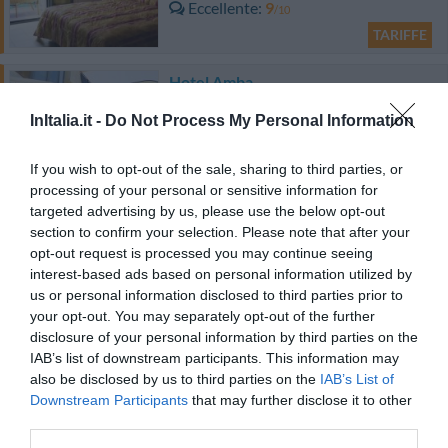
Eccellente
9
/10
TARIFFE
Hotel Amba
InItalia.it -
Do Not Process My Personal Information
3.63 km
dal centro
Eccellente
9.1
/10
If you wish to opt-out of the sale, sharing to third parties, or
TARIFFE
processing of your personal or sensitive information for
targeted advertising by us, please use the below opt-out
Hotel King
section to confirm your selection. Please note that after your
opt-out request is processed you may continue seeing
1.53 km
interest-based ads based on personal information utilized by
dal centro
Eccellente
9
us or personal information disclosed to third parties prior to
/10
your opt-out. You may separately opt-out of the further
TARIFFE
disclosure of your personal information by third parties on the
IAB’s list of downstream participants. This information may
Hotel Bamby
also be disclosed by us to third parties on the
IAB’s List of
Downstream Participants
that may further disclose it to other
1.48 km
dal centro
third parties.
Favoloso
8.8
/10