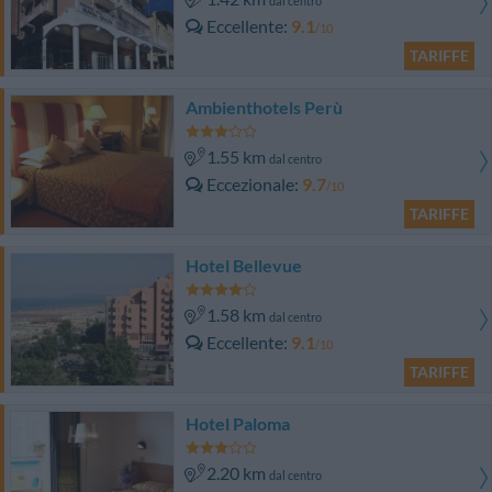
dal centro
Eccellente
9.1
/10
TARIFFE
Ambienthotels Perù
1.55 km
dal centro
Eccezionale
9.7
/10
TARIFFE
Hotel Bellevue
1.58 km
dal centro
Eccellente
9.1
/10
TARIFFE
Hotel Paloma
2.20 km
dal centro