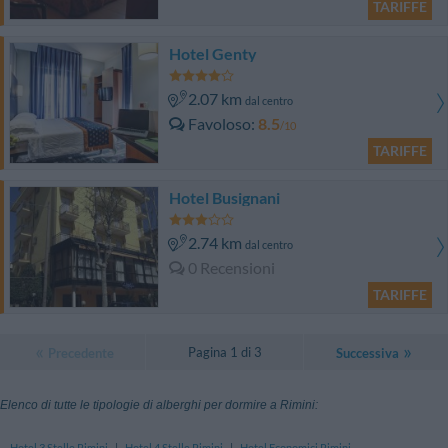
TARIFFE
Hotel Genty
2.07 km
dal centro
Favoloso
8.5
/10
TARIFFE
Hotel Busignani
2.74 km
dal centro
0 Recensioni
TARIFFE
Pagina 1 di 3
Precedente
Successiva
Elenco di tutte le tipologie di alberghi per dormire a Rimini:
Hotel 3 Stelle Rimini
|
Hotel 4 Stelle Rimini
|
Hotel Economici Rimini