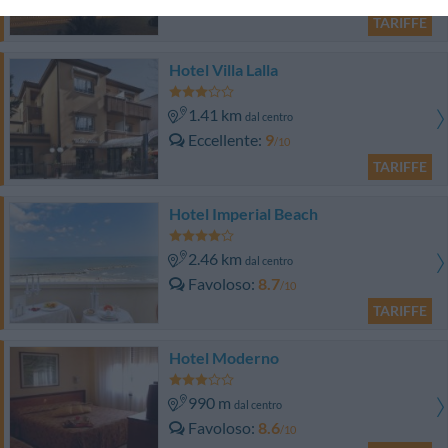
TARIFFE
Hotel Villa Lalla
1.41 km
dal centro
Eccellente
9
/10
TARIFFE
Hotel Imperial Beach
2.46 km
dal centro
Favoloso
8.7
/10
TARIFFE
Hotel Moderno
990 m
dal centro
Favoloso
8.6
/10